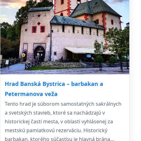
Hrad Banská Bystrica – barbakan a
Petermanova veža
Tento hrad je súborom samostatných sakrálnych
a svetských stavieb, ktoré sa nachádzajú v
historickej časti mesta, v oblasti vyhlásenej za
mestskú pamiatkovú rezerváciu. Historický
barbakan, ktorého súčasťou je hlavná brána...