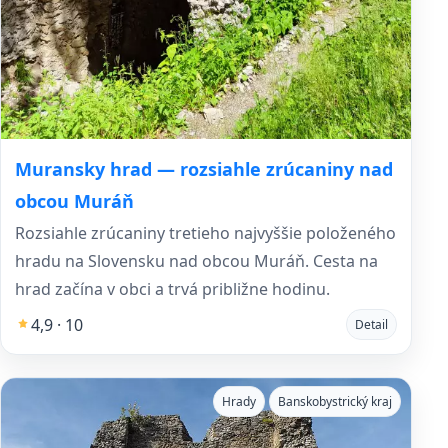
Muransky hrad — rozsiahle zrúcaniny nad
obcou Muráň
Rozsiahle zrúcaniny tretieho najvyššie položeného
hradu na Slovensku nad obcou Muráň. Cesta na
hrad začína v obci a trvá približne hodinu.
4,9 · 10
Detail
Hrady
Banskobystrický kraj