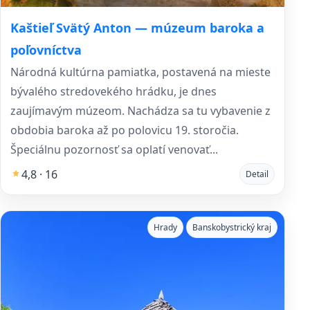
Kaštieľ Svätý Anton — múzeum baroka a
poľovníctva
Národná kultúrna pamiatka, postavená na mieste
bývalého stredovekého hrádku, je dnes
zaujímavým múzeom. Nachádza sa tu vybavenie z
obdobia baroka až po polovicu 19. storočia.
Špeciálnu pozornosť sa oplatí venovať...
4,8 · 16
Detail
Hrady
Banskobystrický kraj