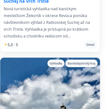
Suchej na vrch Tŕstie
Nová turistická vyhliadka nad baníckym
mestečkom Železník v okrese Revúca ponúka
návštevníkom výhľad z Ratkovskej Suchej až na
vrch Tŕstie. Vyhliadka je prístupná po krátkom
schodisku a chodníku vedúcom od...
5,0 · 5
Detail
Vyhliadky
Banskobystrický kraj