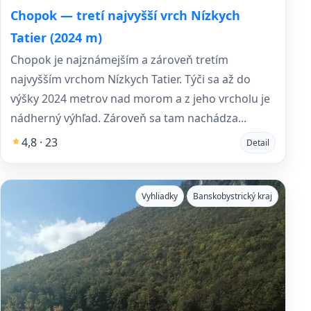
Chopok — tretí najvyšší vrch Nízkych
Tatier (2024 m)
Chopok je najznámejším a zároveň tretím
najvyšším vrchom Nízkych Tatier. Týči sa až do
výšky 2024 metrov nad morom a z jeho vrcholu je
nádherný výhľad. Zároveň sa tam nachádza...
4,8 · 23
Detail
Vyhliadky
Banskobystrický kraj