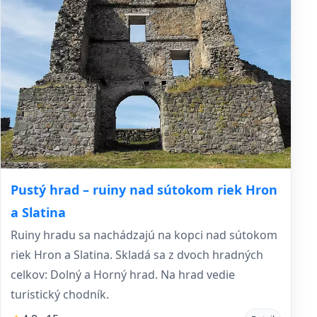
Pustý hrad – ruiny nad sútokom riek Hron
a Slatina
Ruiny hradu sa nachádzajú na kopci nad sútokom
riek Hron a Slatina. Skladá sa z dvoch hradných
celkov: Dolný a Horný hrad. Na hrad vedie
turistický chodník.