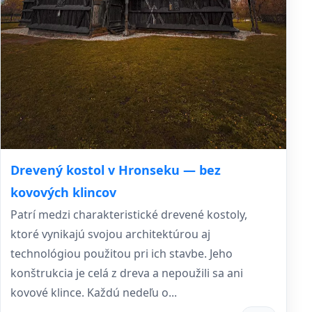
Drevený kostol v Hronseku — bez
kovových klincov
Patrí medzi charakteristické drevené kostoly,
ktoré vynikajú svojou architektúrou aj
technológiou použitou pri ich stavbe. Jeho
konštrukcia je celá z dreva a nepoužili sa ani
kovové klince. Každú nedeľu o...