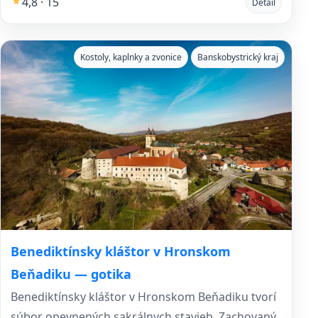
4,8 · 15
Detail
Kostoly, kaplnky a zvonice
Banskobystrický kraj
Benediktínsky kláštor v Hronskom
Beňadiku — gotika
Benediktínsky kláštor v Hronskom Beňadiku tvorí
súbor opevnených sakrálnych stavieb. Zachovaný