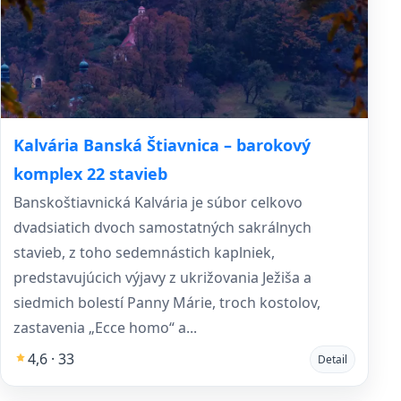
Kalvária Banská Štiavnica – barokový
komplex 22 stavieb
Banskoštiavnická Kalvária je súbor celkovo
dvadsiatich dvoch samostatných sakrálnych
stavieb, z toho sedemnástich kaplniek,
predstavujúcich výjavy z ukrižovania Ježiša a
siedmich bolestí Panny Márie, troch kostolov,
zastavenia „Ecce homo“ a...
4,6 · 33
Detail