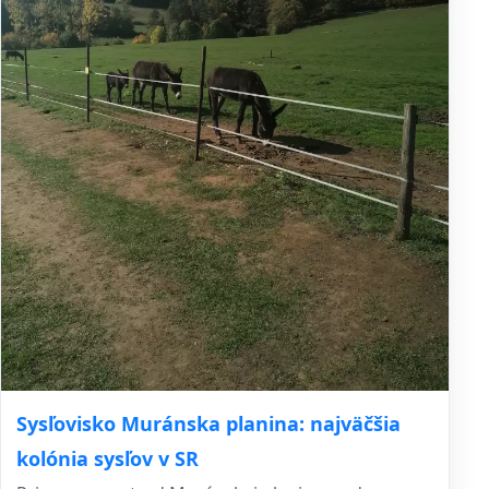
Sysľovisko Muránska planina: najväčšia
kolónia sysľov v SR