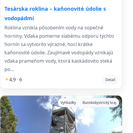
Tesárska roklina – kaňonovité údolie s
vodopádmi
Roklina vznikla pôsobením vody na sopečné
horniny. Vďaka pomerne slabému odporu týchto
hornín sa vytvorilo výrazné, hoci krátke
kaňonovité údolie. Zaujímavé vodopády vznikajú
vďaka prameňom vody, ktorá kaskádovito steká
po...
4,9 · 6
Detail
Vyhliadky
Banskobystrický kraj