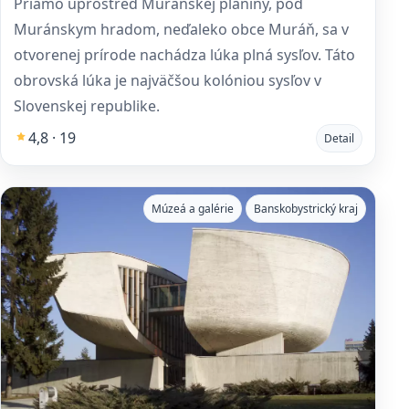
Priamo uprostred Muránskej planiny, pod
Muránskym hradom, neďaleko obce Muráň, sa v
otvorenej prírode nachádza lúka plná sysľov. Táto
obrovská lúka je najväčšou kolóniou sysľov v
Slovenskej republike.
4,8 · 19
Detail
Múzeá a galérie
Banskobystrický kraj