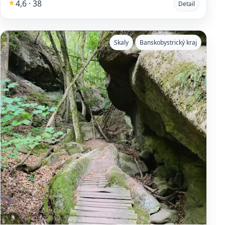
4,6 · 38
Detail
Skaly
Banskobystrický kraj