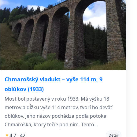
Chmarošský viadukt – vyše 114 m, 9
oblúkov (1933)
Most bol postavený v roku 1933. Má výšku 18
metrov a dĺžku vyše 114 metrov, tvorí ho deväť
oblúkov. Jeho názov pochádza podľa potoka
Chmaroška, ktorý tečie pod ním. Tento...
4,7 · 42
Detail