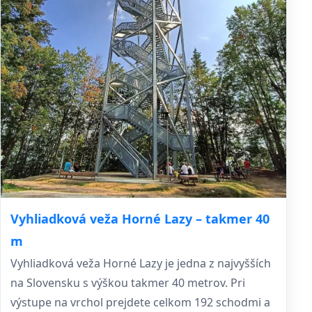
Vyhliadková veža Horné Lazy – takmer 40
m
Vyhliadková veža Horné Lazy je jedna z najvyšších
na Slovensku s výškou takmer 40 metrov. Pri
výstupe na vrchol prejdete celkom 192 schodmi a