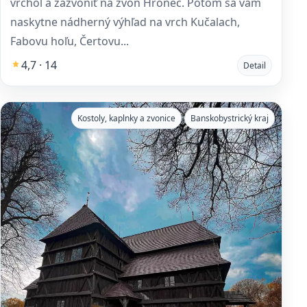
vrchol a zazvoniť na zvon Hronec. Potom sa vám
naskytne nádherný výhľad na vrch Kučalach,
Fabovu hoľu, Čertovu...
4,7 · 14
Detail
Kostoly, kaplnky a zvonice
Banskobystrický kraj