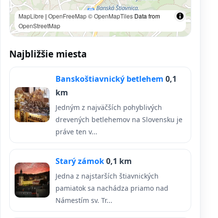
MapLibre
|
OpenFreeMap
© OpenMapTiles
Data from
OpenStreetMap
Najbližšie miesta
Banskoštiavnický betlehem
0,1
km
Jedným z najväčších pohyblivých
drevených betlehemov na Slovensku je
práve ten v...
Starý zámok
0,1 km
Jedna z najstarších štiavnických
pamiatok sa nachádza priamo nad
Námestím sv. Tr...