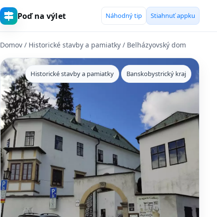
Poď na výlet
Náhodný tip
Stiahnuť appku
Domov
/
Historické stavby a pamiatky
/ Belházyovský dom
Historické stavby a pamiatky
Banskobystrický kraj