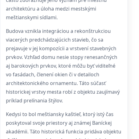
často zdôrazňuje jeho význam pre miestnu
architektúru a úloha medzi mestskými
meštianskymi sídlami.
Budova vznikla integráciou a rekonštrukciou
viacerých predchádzajúcich stavieb, čo sa
prejavuje v jej kompozícii a vrstvení stavebných
prvkov. Vzhľad domu nesie stopy renesančných
aj barokových prvkov, ktoré môžu byť viditeľné
vo fasádach, členení okien či v detailoch
architektonického ornamentu. Táto súčasť
historickej vrstvy mesta robí z objektu zaujímavý
príklad prelínania štýlov.
Kedysi to bol meštiansky kaštieľ, ktorý istý čas
poskytoval svoje priestory aj známej Baníckej
akadémii. Táto historická funkcia pridáva objektu