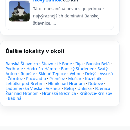
Táto renesančná pevnosť je jednou z
najvýraznejších dominánt Banskej
štiavnice. ...
Ďalšie lokality v okolí
Banská Štiavnica
·
Štiavnické Bane
·
Ilija
·
Banská Belá
·
Podhorie
·
Hodruša-Hámre
·
Banský Studenec
·
Svätý
Anton
·
Repište
·
Sklené Teplice
·
Vyhne
·
Dekýš
·
Vysoká
·
Žibritov
·
Počúvadlo
·
Prenčov
·
Močiar
·
Kozelník
·
Lehôtka pod Brehmi
·
Hliník nad Hronom
·
Dubové
·
Ladomerská Vieska
·
Voznica
·
Beluj
·
Uhliská
·
Bzenica
·
Žiar nad Hronom
·
Hronská Breznica
·
Kráľovce-Krnišov
·
Babiná