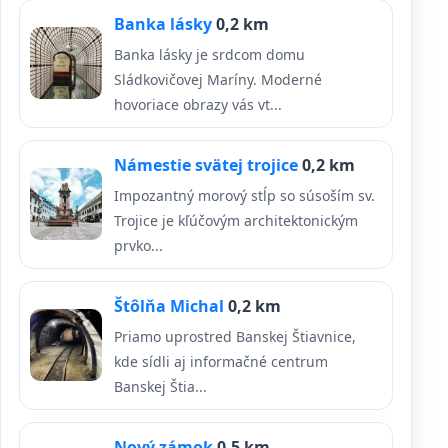
Banka lásky
0,2 km
Banka lásky je srdcom domu
Sládkovičovej Maríny. Moderné
hovoriace obrazy vás vt...
Námestie svätej trojice
0,2 km
Impozantný morový stĺp so súsoším sv.
Trojice je kľúčovým architektonickým
prvko...
Štôlňa Michal
0,2 km
Priamo uprostred Banskej Štiavnice,
kde sídli aj informačné centrum
Banskej Štia...
Nový zámok
0,5 km