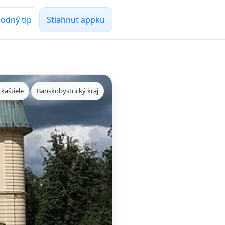
odný tip
Stiahnuť appku
kaštiele
Banskobystrický kraj