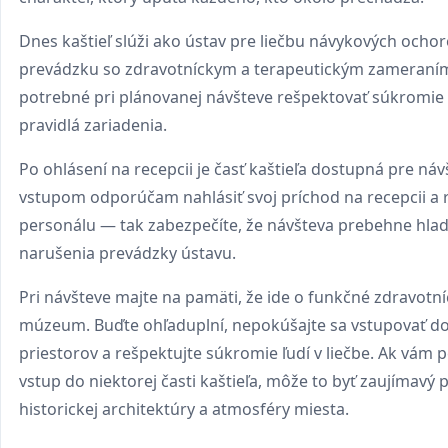
Dnes kaštieľ slúži ako ústav pre liečbu návykových ochore
prevádzku so zdravotníckym a terapeutickým zameraním
potrebné pri plánovanej návšteve rešpektovať súkromie 
pravidlá zariadenia.
Po ohlásení na recepcii je časť kaštieľa dostupná pre náv
vstupom odporúčam nahlásiť svoj príchod na recepcii a 
personálu — tak zabezpečíte, že návšteva prebehne hla
narušenia prevádzky ústavu.
Pri návšteve majte na pamäti, že ide o funkčné zdravotní
múzeum. Buďte ohľaduplní, nepokúšajte sa vstupovať d
priestorov a rešpektujte súkromie ľudí v liečbe. Ak vám
vstup do niektorej časti kaštieľa, môže to byť zaujímavý
historickej architektúry a atmosféry miesta.