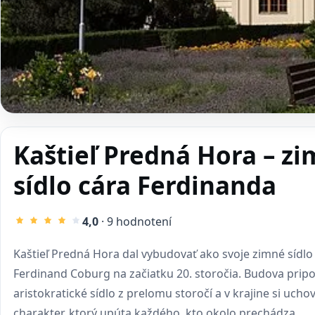
Kaštieľ Predná Hora – z
sídlo cára Ferdinanda
4,0
· 9 hodnotení
Kaštieľ Predná Hora dal vybudovať ako svoje zimné sídlo
Ferdinand Coburg na začiatku 20. storočia. Budova prip
aristokratické sídlo z prelomu storočí a v krajine si ucho
charakter, ktorý upúta každého, kto okolo prechádza.