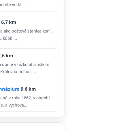
ad obcou M...
a
6,7 km
a ako poštová stanica koní.
 kúpil ...
7,6 km
 dome v nízkotatranskom
ráľovou hoľou s...
ymnázium
9,6 km
ené v roku 1862, v období
e, a vychová...