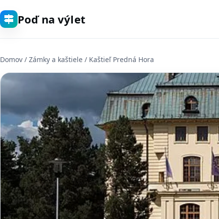
Poď na výlet
Domov
/
Zámky a kaštiele
/ Kaštieľ Predná Hora