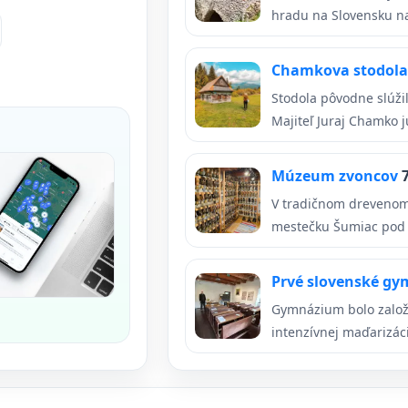
hradu na Slovensku n
Chamkova stodol
Stodola pôvodne slúžil
Majiteľ Juraj Chamko ju
Múzeum zvoncov
V tradičnom drevenom
mestečku Šumiac pod K
Prvé slovenské g
Gymnázium bolo založ
intenzívnej maďarizáci