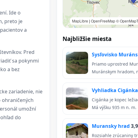
ní. Ide o
, preto je
MapLibre
|
OpenFreeMap
© OpenMapT
pacientov a
Najbližšie miesta
števníkov. Pred
Sysľovisko Murán
riadiť sa pokynmi
Priamo uprostred Mur
dko a bez
Muránskym hradom, ne
Vyhliadka Cigánk
cke zariadenie, nie
o ohraničených
Cigánka je kopec leži
Má výšku 935 m n. m. 
 personál umožní
 pohľad do
Muransky hrad
3,
Rozsiahle zrúcaniny t