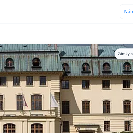
Náh
Zámky a 