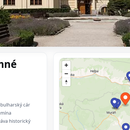
imné
 bulharský cár
omína
váva historický