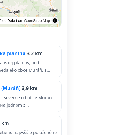
iles
Data from
OpenStreetMap
ska planina
3,2 km
ánskej planiny, pod
ďaleko obce Muráň, s...
a (Muráň)
3,9 km
aci severne od obce Muráň.
Na jednom z...
9 km
retieho najvyššie položeného