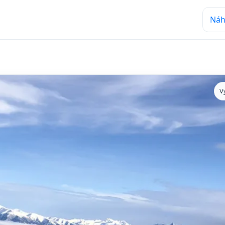
Náh
V