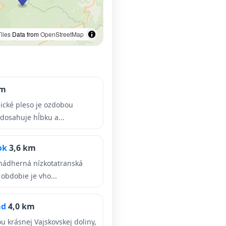
iles
Data from
OpenStreetMap
km
ické pleso je ozdobou
dosahuje hĺbku a...
ok
3,6 km
nádherná nízkotatranská
obdobie je vho...
ád
4,0 km
 krásnej Vajskovskej doliny,