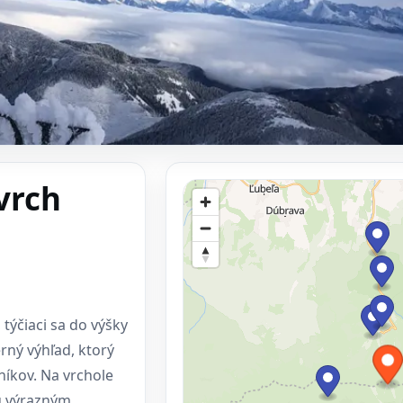
vrch
 týčiaci sa do výšky
ný výhľad, ktorý
vníkov. Na vrchole
sú výrazným