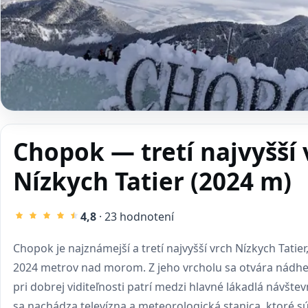
Chopok — tretí najvyšší 
Nízkych Tatier (2024 m)
4,8
· 23 hodnotení
Chopok je najznámejší a tretí najvyšší vrch Nízkych Tatier,
2024 metrov nad morom. Z jeho vrcholu sa otvára nádher
pri dobrej viditeľnosti patrí medzi hlavné lákadlá návšte
sa nachádza televízna a meteorologická stanica, ktoré 