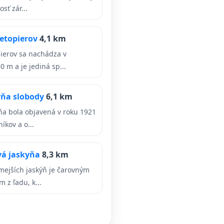
sť zár...
etopierov
4,1 km
ierov sa nachádza v
 m a je jediná sp...
ňa slobody
6,1 km
yňa bola objavená v roku 1921
kov a o...
á jaskyňa
8,3 km
mejších jaskýň je čarovným
 z ľadu, k...