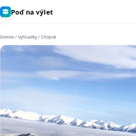
Poď na výlet
Domov
/
Vyhliadky
/ Chopok