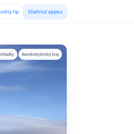
odný tip
Stiahnuť appku
yhliadky
Banskobystrický kraj