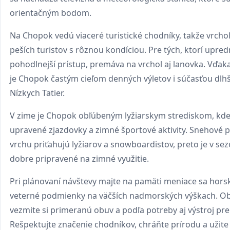
orientačným bodom.
Na Chopok vedú viaceré turistické chodníky, takže vrcho
peších turistov s rôznou kondíciou. Pre tých, ktorí upre
pohodlnejší prístup, premáva na vrchol aj lanovka. Vďaka
je Chopok častým cieľom denných výletov i súčasťou dlhš
Nízkych Tatier.
V zime je Chopok obľúbeným lyžiarskym strediskom, kde 
upravené zjazdovky a zimné športové aktivity. Snehové
vrchu priťahujú lyžiarov a snowboardistov, preto je v se
dobre pripravené na zimné využitie.
Pri plánovaní návštevy majte na pamäti meniace sa hors
veterné podmienky na väčších nadmorských výškach. Obl
vezmite si primeranú obuv a podľa potreby aj výstroj p
Rešpektujte značenie chodníkov, chráňte prírodu a užite