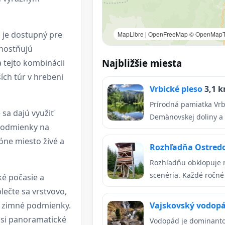
l je dostupný pre
MapLibre
|
OpenFreeMap
© OpenMapT
dnostňujú
Najbližšie miesta
 tejto kombinácii
ích túr v hrebeni
Vrbické pleso
3,1 
Prírodná pamiatka Vrb
sa dajú využiť
Demänovskej doliny a 
 podmienky na
zóne miesto živé a
Rozhľadňa Ostred
Rozhľadňu obklopuje 
scenéria. Každé ročné 
ké počasie a
ečte sa vrstvovo,
re zimné podmienky.
Vajskovský vodop
 si panoramatické
Vodopád je dominantou