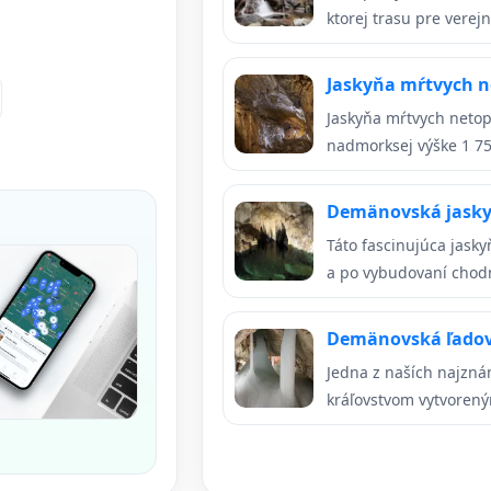
ktorej trasu pre verejno
Jaskyňa mŕtvych n
Jaskyňa mŕtvych netop
nadmorksej výške 1 750
Demänovská jasky
Táto fascinujúca jask
a po vybudovaní chodní
Demänovská ľadov
Jedna z naších najzná
kráľovstvom vytvoreným