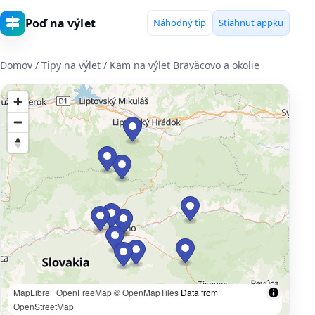
Poď na výlet
Náhodný tip
Stiahnuť appku
Domov
/ Tipy na výlet / Kam na výlet Braväcovo a okolie
MapLibre
|
OpenFreeMap
© OpenMapTiles
Data from
OpenStreetMap