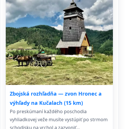
Zbojská rozhľadňa — zvon Hronec a
výhľady na Kučalach (15 km)
Po preskúmaní každého poschodia
vyhliadkovej veže musíte vystúpiť po strmom
schodisku na vrchol a zazvoniť...