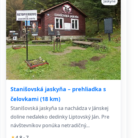
Jaskyne
Stanišovská jaskyňa – prehliadka s
čelovkami (18 km)
Stanišovská jaskyňa sa nachádza v Jánskej
doline neďaleko dedinky Liptovský Ján. Pre
návštevníkov ponúka netradičný...
4,8 · 7