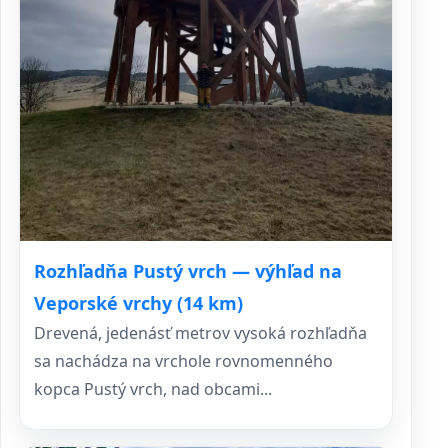
Rozhľadňa Pustý vrch — výhľad na
Veporské vrchy (14 km)
Drevená, jedenásť metrov vysoká rozhľadňa
sa nachádza na vrchole rovnomenného
kopca Pustý vrch, nad obcami...