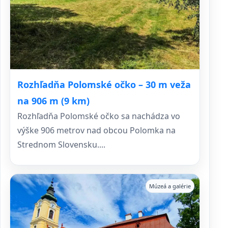
Rozhľadňa Polomské očko – 30 m veža
na 906 m (9 km)
Rozhľadňa Polomské očko sa nachádza vo
výške 906 metrov nad obcou Polomka na
Strednom Slovensku....
Múzeá a galérie