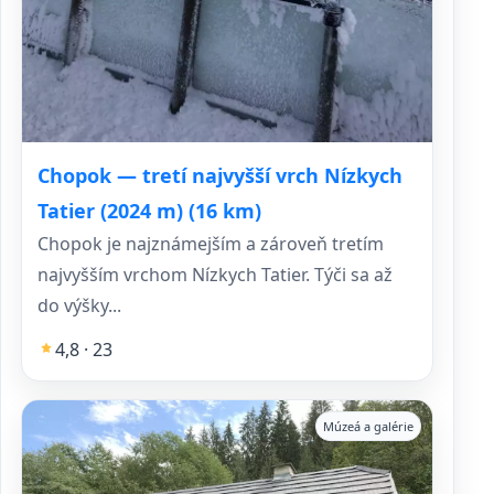
Chopok — tretí najvyšší vrch Nízkych
Tatier (2024 m) (16 km)
Chopok je najznámejším a zároveň tretím
najvyšším vrchom Nízkych Tatier. Týči sa až
do výšky...
4,8 · 23
Múzeá a galérie