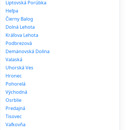
Liptovská Porúbka
Heľpa
Čierny Balog
Dolná Lehota
Kráľova Lehota
Podbrezová
Demänovská Dolina
Valaská
Uhorská Ves
Hronec
Pohorelá
Východná
Osrblie
Predajná
Tisovec
Vaľkovňa