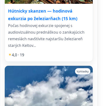
Hútnicky skanzen — hodinová
exkurzia po železiarňach (15 km)
Počas hodinovej exkurzie spojenej s
audiovizuálnou prednáškou o zanikajúcich
remeslách navštívite najstaršiu železiareň
starých Keltov...
4,0 · 19
Vyhliadky