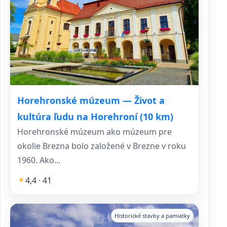
Horehronské múzeum — Život a
kultúra ľudu na Horehroní (10 km)
Horehronské múzeum ako múzeum pre
okolie Brezna bolo založené v Brezne v roku
1960. Ako...
4,4 · 41
Historické stavby a pamiatky