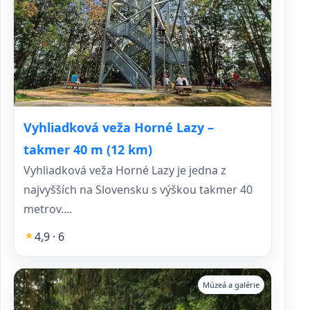
Vyhliadková veža Horné Lazy –
takmer 40 m (12 km)
Vyhliadková veža Horné Lazy je jedna z
najvyšších na Slovensku s výškou takmer 40
metrov....
4,9 · 6
Múzeá a galérie