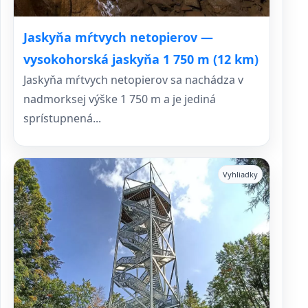
Jaskyňa mŕtvych netopierov —
vysokohorská jaskyňa 1 750 m (12 km)
Jaskyňa mŕtvych netopierov sa nachádza v
nadmorksej výške 1 750 m a je jediná
sprístupnená...
Vyhliadky