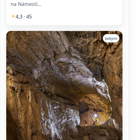
na Námestí...
4,3 · 45
Jaskyne