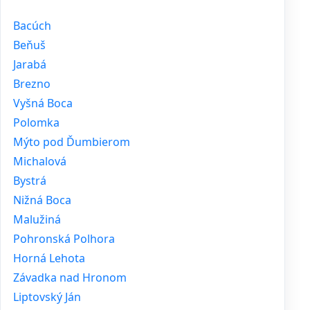
Bacúch
Beňuš
Jarabá
Brezno
Vyšná Boca
Polomka
Mýto pod Ďumbierom
Michalová
Bystrá
Nižná Boca
Malužiná
Pohronská Polhora
Horná Lehota
Závadka nad Hronom
Liptovský Ján