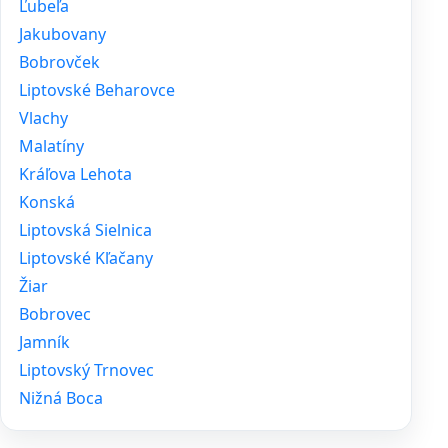
Ľubeľa
Jakubovany
Bobrovček
Liptovské Beharovce
Vlachy
Malatíny
Kráľova Lehota
Konská
Liptovská Sielnica
Liptovské Kľačany
Žiar
Bobrovec
Jamník
Liptovský Trnovec
Nižná Boca