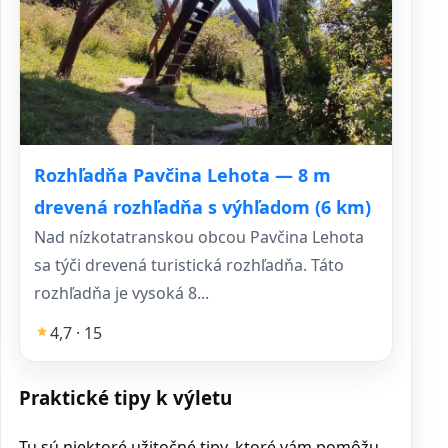
Rozhľadňa Pavčina Lehota — 8 m
drevená rozhľadňa s výhľadom (6 km)
Nad nízkotatranskou obcou Pavčina Lehota
sa týči drevená turistická rozhľadňa. Táto
rozhľadňa je vysoká 8...
4,7 · 15
Praktické tipy k výletu
Tu sú niektoré užitočné tipy, ktoré vám pomôžu