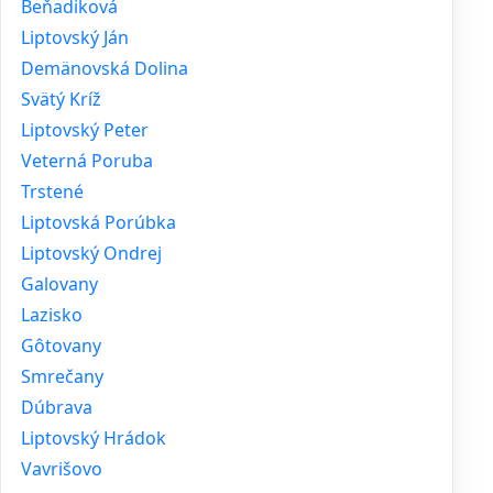
Beňadiková
Liptovský Ján
Demänovská Dolina
Svätý Kríž
Liptovský Peter
Veterná Poruba
Trstené
Liptovská Porúbka
Liptovský Ondrej
Galovany
Lazisko
Gôtovany
Smrečany
Dúbrava
Liptovský Hrádok
Vavrišovo