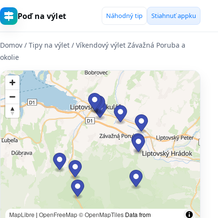
Poď na výlet
Náhodný tip
Stiahnuť appku
Domov
/ Tipy na výlet / Víkendový výlet Závažná Poruba a
okolie
MapLibre
|
OpenFreeMap
© OpenMapTiles
Data from