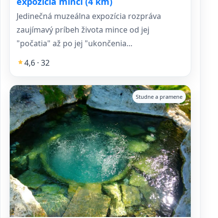
expozícia mincí (4 km)
Jedinečná muzeálna expozícia rozpráva
zaujímavý príbeh života mince od jej
"počatia" až po jej "ukončenia...
4,6 · 32
Studne a pramene