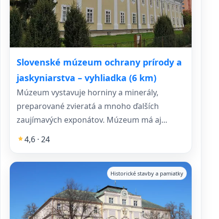
Slovenské múzeum ochrany prírody a
jaskyniarstva – vyhliadka (6 km)
Múzeum vystavuje horniny a minerály,
preparované zvieratá a mnoho ďalších
zaujímavých exponátov. Múzeum má aj...
4,6 · 24
Historické stavby a pamiatky