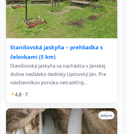
Stanišovská jaskyňa – prehliadka s
čelovkami (5 km)
Stanišovská jaskyňa sa nachádza v Jánskej
doline neďaleko dedinky Liptovský Ján. Pre
návštevníkov ponúka netradičný...
4,8 · 7
Jaskyne