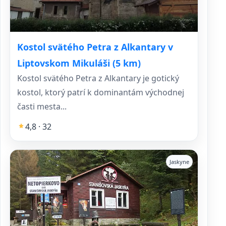
Kostol svätého Petra z Alkantary v
Liptovskom Mikuláši (5 km)
Kostol svätého Petra z Alkantary je gotický
kostol, ktorý patrí k dominantám východnej
časti mesta...
4,8 · 32
Jaskyne