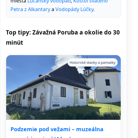
miesta
Lúčanský vodopád
,
Kostol svätého
Petra z Alkantary
a
Vodopády Lúčky
.
Top tipy: Závažná Poruba a okolie do 30
minút
Historické stavby a pamiatky
Podzemie pod vežami – muzeálna