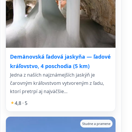
Demänovská ľadová jaskyňa — ľadové
kráľovstvo, 4 poschodia (5 km)
Jedna z naších najznámejších jaskýň je
čarovným kráľovstvom vytvoreným z ľadu,
ktorí pretrpí aj najväčšie...
4,8 · 5
Studne a pramene