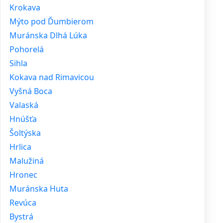
Krokava
Mýto pod Ďumbierom
Muránska Dlhá Lúka
Pohorelá
Sihla
Kokava nad Rimavicou
Vyšná Boca
Valaská
Hnúšťa
Šoltýska
Hrlica
Malužiná
Hronec
Muránska Huta
Revúca
Bystrá