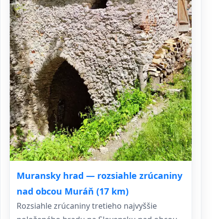
Muransky hrad — rozsiahle zrúcaniny
nad obcou Muráň (17 km)
Rozsiahle zrúcaniny tretieho najvyššie