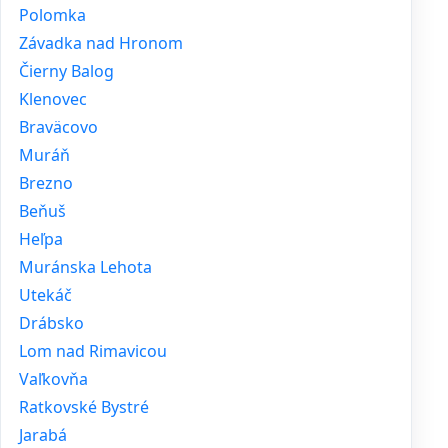
Polomka
Závadka nad Hronom
Čierny Balog
Klenovec
Braväcovo
Muráň
Brezno
Beňuš
Heľpa
Muránska Lehota
Utekáč
Drábsko
Lom nad Rimavicou
Vaľkovňa
Ratkovské Bystré
Jarabá