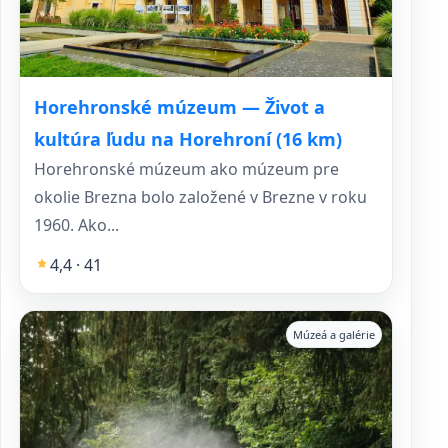
Horehronské múzeum — Život a
kultúra ľudu na Horehroní (16 km)
Horehronské múzeum ako múzeum pre
okolie Brezna bolo založené v Brezne v roku
1960. Ako...
4,4 · 41
Múzeá a galérie