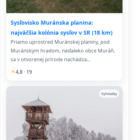
Sysľovisko Muránska planina:
najväčšia kolónia sysľov v SR (18 km)
Priamo uprostred Muránskej planiny, pod
Muránskym hradom, neďaleko obce Muráň,
sa v otvorenej prírode nachádza...
4,8 · 19
Vyhliadky