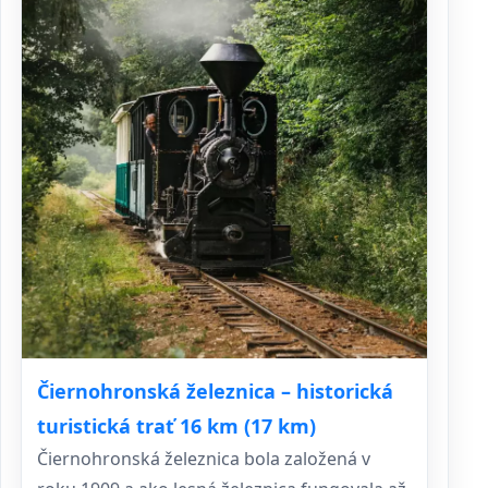
Čiernohronská železnica – historická
turistická trať 16 km (17 km)
Čiernohronská železnica bola založená v