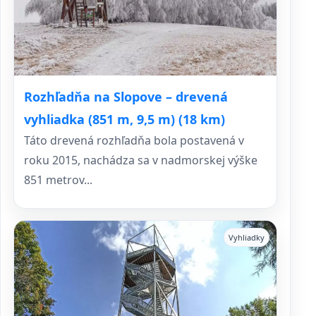
Rozhľadňa na Slopove – drevená
vyhliadka (851 m, 9,5 m) (18 km)
Táto drevená rozhľadňa bola postavená v
roku 2015, nachádza sa v nadmorskej výške
851 metrov...
Vyhliadky