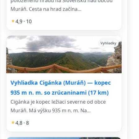
položeného hradu na Slovensku nad obcou
Muráň. Cesta na hrad začína...
4,9 · 10
Vyhliadky
Vyhliadka Cigánka (Muráň) — kopec
935 m n. m. so zrúcaninami (17 km)
Cigánka je kopec ležiaci severne od obce
Muráň. Má výšku 935 m n. m. Na...
4,8 · 8