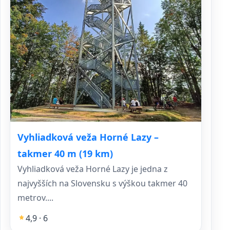
Vyhliadková veža Horné Lazy –
takmer 40 m (19 km)
Vyhliadková veža Horné Lazy je jedna z
najvyšších na Slovensku s výškou takmer 40
metrov....
4,9 · 6