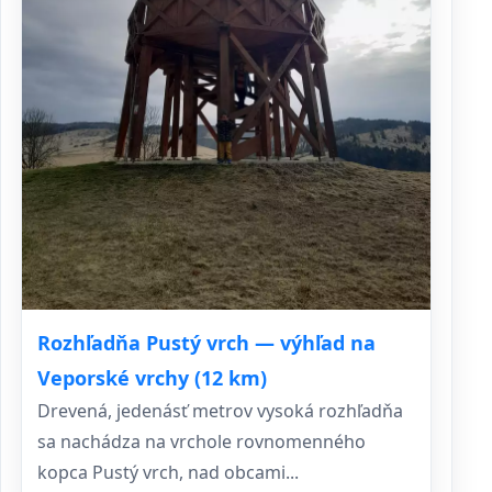
Rozhľadňa Pustý vrch — výhľad na
Veporské vrchy (12 km)
Drevená, jedenásť metrov vysoká rozhľadňa
sa nachádza na vrchole rovnomenného
kopca Pustý vrch, nad obcami...