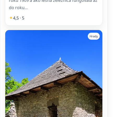
roku 1909 a ako lesná železnica fungovala až
do roku...
4,5 · 5
Hrady