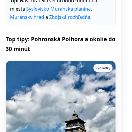
Tip:
Naši čitatelia veľmi dobre hodnotia
miesta
Sysľovisko Muránska planina
,
Muransky hrad
a
Zbojská rozhľadňa
.
Top tipy: Pohronská Polhora a okolie do
30 minút
Vyhliadky