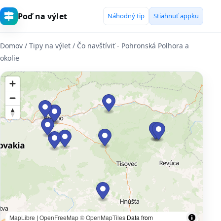
Poď na výlet
Náhodný tip
Stiahnuť appku
Domov
/ Tipy na výlet / Čo navštíviť - Pohronská Polhora a
okolie
MapLibre
|
OpenFreeMap
© OpenMapTiles
Data from