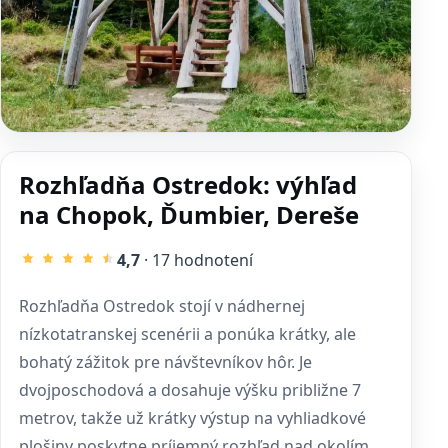
Rozhľadňa Ostredok: výhľad
na Chopok, Ďumbier, Dereše
4,7
· 17 hodnotení
Rozhľadňa Ostredok stojí v nádhernej
nízkotatranskej scenérii a ponúka krátky, ale
bohatý zážitok pre návštevníkov hôr. Je
dvojposchodová a dosahuje výšku približne 7
metrov, takže už krátky výstup na vyhliadkové
plošiny poskytne príjemný rozhľad nad okolím.