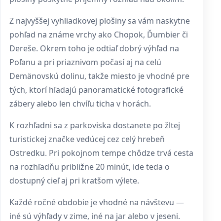
Z najvyššej vyhliadkovej plošiny sa vám naskytne
pohľad na známe vrchy ako Chopok, Ďumbier či
Dereše. Okrem toho je odtiaľ dobrý výhľad na
Poľanu a pri priaznivom počasí aj na celú
Demänovskú dolinu, takže miesto je vhodné pre
tých, ktorí hľadajú panoramatické fotografické
zábery alebo len chvíľu ticha v horách.
K rozhľadni sa z parkoviska dostanete po žltej
turistickej značke vedúcej cez celý hrebeň
Ostredku. Pri pokojnom tempe chôdze trvá cesta
na rozhľadňu približne 20 minút, ide teda o
dostupný cieľ aj pri kratšom výlete.
Každé ročné obdobie je vhodné na návštevu —
iné sú výhľady v zime, iné na jar alebo v jeseni.