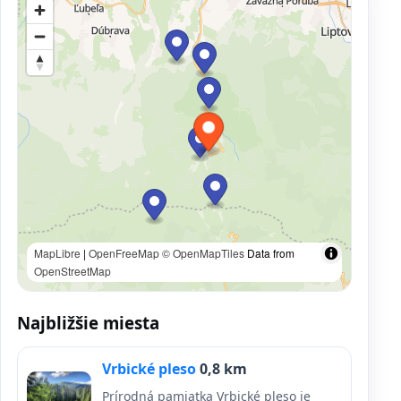
MapLibre
|
OpenFreeMap
© OpenMapTiles
Data from
OpenStreetMap
Najbližšie miesta
Vrbické pleso
0,8 km
Prírodná pamiatka Vrbické pleso je