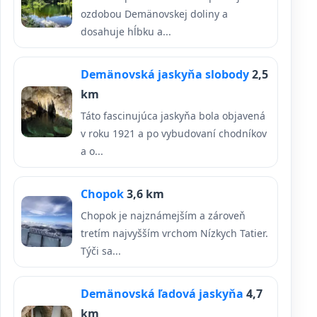
ozdobou Demänovskej doliny a
dosahuje hĺbku a...
Demänovská jaskyňa slobody
2,5
km
Táto fascinujúca jaskyňa bola objavená
v roku 1921 a po vybudovaní chodníkov
a o...
Chopok
3,6 km
Chopok je najznámejším a zároveň
tretím najvyšším vrchom Nízkych Tatier.
Týči sa...
Demänovská ľadová jaskyňa
4,7
km