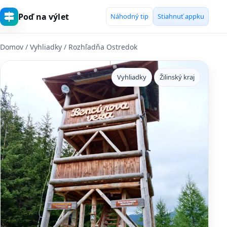
Poď na výlet
Náhodný tip
Stiahnuť appku
Domov
/
Vyhliadky
/ Rozhľadňa Ostredok
Vyhliadky
Žilinský kraj