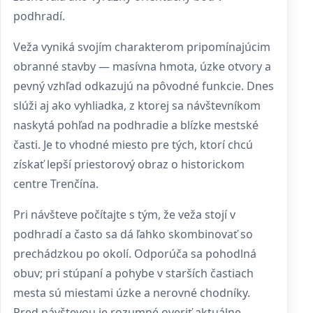
podhradí.
Veža vyniká svojím charakterom pripomínajúcim
obranné stavby — masívna hmota, úzke otvory a
pevný vzhľad odkazujú na pôvodné funkcie. Dnes
slúži aj ako vyhliadka, z ktorej sa návštevníkom
naskytá pohľad na podhradie a blízke mestské
časti. Je to vhodné miesto pre tých, ktorí chcú
získať lepší priestorový obraz o historickom
centre Trenčína.
Pri návšteve počítajte s tým, že veža stojí v
podhradí a často sa dá ľahko skombinovať so
prechádzkou po okolí. Odporúča sa pohodlná
obuv; pri stúpaní a pohybe v starších častiach
mesta sú miestami úzke a nerovné chodníky.
Pred návštevou je rozumné overiť aktuálne