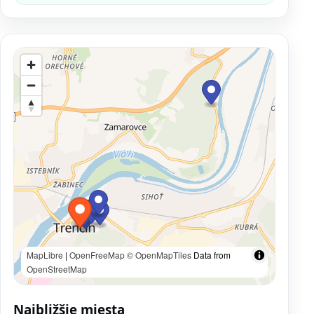
MapLibre
|
OpenFreeMap
© OpenMapTiles
Data from
OpenStreetMap
Najbližšie miesta