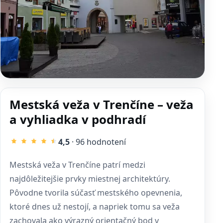
Mestská veža v Trenčíne – veža
a vyhliadka v podhradí
4,5
· 96 hodnotení
Mestská veža v Trenčíne patrí medzi
najdôležitejšie prvky miestnej architektúry.
Pôvodne tvorila súčasť mestského opevnenia,
ktoré dnes už nestojí, a napriek tomu sa veža
zachovala ako výrazný orientačný bod v