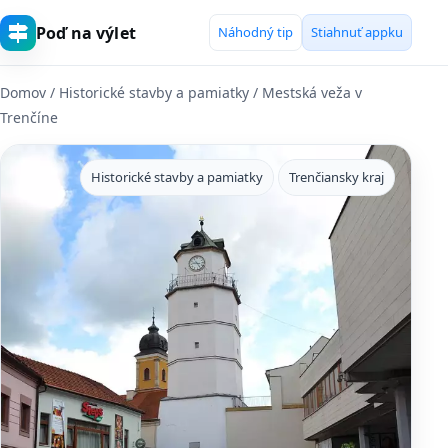
Poď na výlet
Náhodný tip
Stiahnuť appku
Domov
/
Historické stavby a pamiatky
/ Mestská veža v
Trenčíne
Historické stavby a pamiatky
Trenčiansky kraj