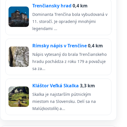
Trenčiansky hrad
0,4 km
Dominanta Trenčína bola vybudovaná v
11. storočí. Je opradený mnohými
legendami ...
Rímsky nápis v Trenčíne
0,4 km
Nápis vytesaný do brala Trenčianskeho
hradu pochádza z roku 179 a považuje
sa za...
Kláštor Veľká Skalka
3,3 km
Skalka je najstarším pútnickým
miestom na Slovensku. Delí sa na
Malú(kostolík) a...