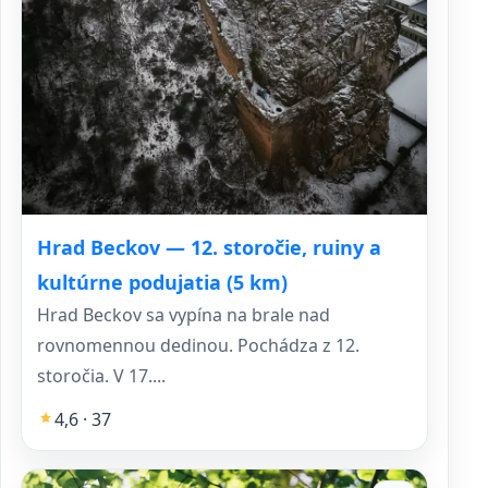
Hrad Beckov — 12. storočie, ruiny a
kultúrne podujatia (5 km)
Hrad Beckov sa vypína na brale nad
rovnomennou dedinou. Pochádza z 12.
storočia. V 17....
4,6 · 37