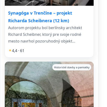
Synagóga v Trenčíne – projekt
Richarda Scheibnera (12 km)
Autorom projektu bol berlínsky architekt
Richard Scheibner, ktorý pre svoje rodné
mesto navrhol pozoruhodný objekt...
4,4 · 61
Historické stavby a pamiatky