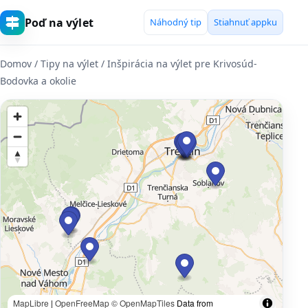
Poď na výlet
Náhodný tip
Stiahnuť appku
Domov
/ Tipy na výlet / Inšpirácia na výlet pre Krivosúd-
Bodovka a okolie
MapLibre
|
OpenFreeMap
© OpenMapTiles
Data from