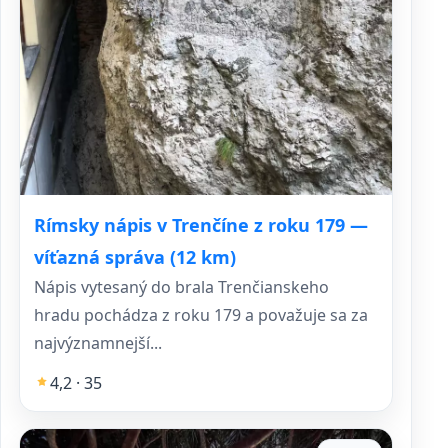
Rímsky nápis v Trenčíne z roku 179 —
víťazná správa (12 km)
Nápis vytesaný do brala Trenčianskeho
hradu pochádza z roku 179 a považuje sa za
najvýznamnejší...
4,2 · 35