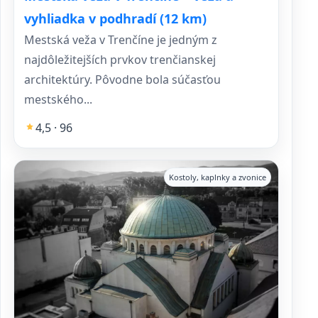
vyhliadka v podhradí (12 km)
Mestská veža v Trenčíne je jedným z
najdôležitejších prvkov trenčianskej
architektúry. Pôvodne bola súčasťou
mestského...
4,5 · 96
Kostoly, kaplnky a zvonice