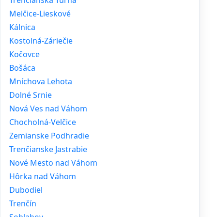
Melčice-Lieskové
Kálnica
Kostolná-Záriečie
Kočovce
Bošáca
Mníchova Lehota
Dolné Srnie
Nová Ves nad Váhom
Chocholná-Velčice
Zemianske Podhradie
Trenčianske Jastrabie
Nové Mesto nad Váhom
Hôrka nad Váhom
Dubodiel
Trenčín
Soblahov