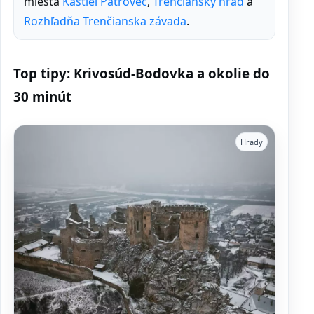
miesta
Kaštieľ Patrovec
,
Trenčiansky hrad
a
Rozhľadňa Trenčianska závada
.
Top tipy: Krivosúd-Bodovka a okolie do
30 minút
Hrady