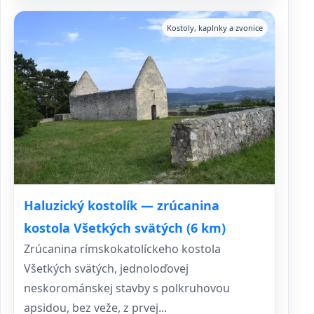
Kostoly, kaplnky a zvonice
Haluzický kostolík — zrúcanina
kostola Všetkých svätých (6 km)
Zrúcanina rímskokatolíckeho kostola
Všetkých svätých, jednoloďovej
neskorománskej stavby s polkruhovou
apsidou, bez veže, z prvej...