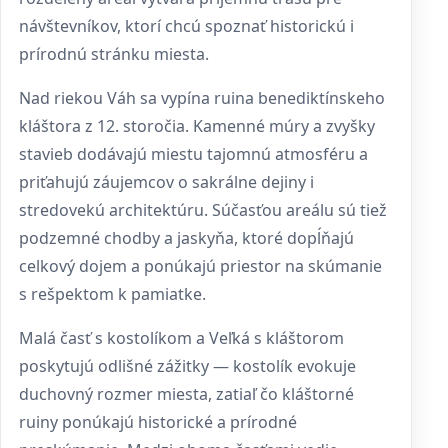
návštevníkov, ktorí chcú spoznať historickú i
prírodnú stránku miesta.
Nad riekou Váh sa vypína ruina benediktínskeho
kláštora z 12. storočia. Kamenné múry a zvyšky
stavieb dodávajú miestu tajomnú atmosféru a
priťahujú záujemcov o sakrálne dejiny i
stredovekú architektúru. Súčasťou areálu sú tiež
podzemné chodby a jaskyňa, ktoré dopĺňajú
celkový dojem a ponúkajú priestor na skúmanie
s rešpektom k pamiatke.
Malá časť s kostolíkom a Veľká s kláštorom
poskytujú odlišné zážitky — kostolík evokuje
duchovný rozmer miesta, zatiaľ čo kláštorné
ruiny ponúkajú historické a prírodné