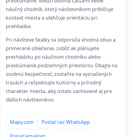
preskúmanie. Medzi oboma časťami vedie
náučný chodník, ktorý návštevníkom približuje
kontext miesta a uľahčuje orientáciu pri
prehliadke.
Pri návšteve Skalky sa odporúča vhodná obuv a
primerané oblečenie, zvlášť ak plánujete
prechádzku po náučnom chodníku alebo
preskúmanie podzemných priestorov. Dbajte na
osobnú bezpečnosť, zostaňte na vyznačených
trasách a rešpektujte kultúrny a prírodný
charakter miesta, aby ostalo zachované aj pre
ďalších návštevníkov.
Mapy.com
Poslať cez WhatsApp
Poslať emailom