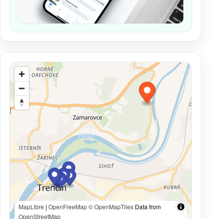
MapLibre
|
OpenFreeMap
© OpenMapTiles
Data from
OpenStreetMap