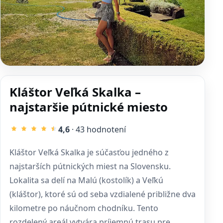
Kláštor Veľká Skalka –
najstaršie pútnické miesto
4,6
· 43 hodnotení
Kláštor Veľká Skalka je súčasťou jedného z
najstarších pútnických miest na Slovensku.
Lokalita sa delí na Malú (kostolík) a Veľkú
(kláštor), ktoré sú od seba vzdialené približne dva
kilometre po náučnom chodníku. Tento
rozdelený areál vytvára príjemnú trasu pre