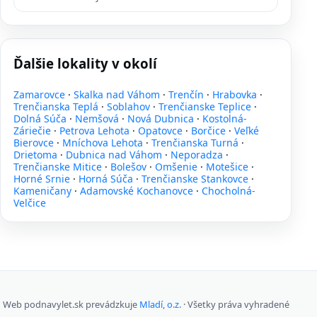
Ďalšie lokality v okolí
Zamarovce
·
Skalka nad Váhom
·
Trenčín
·
Hrabovka
·
Trenčianska Teplá
·
Soblahov
·
Trenčianske Teplice
·
Dolná Súča
·
Nemšová
·
Nová Dubnica
·
Kostolná-
Záriečie
·
Petrova Lehota
·
Opatovce
·
Borčice
·
Veľké
Bierovce
·
Mníchova Lehota
·
Trenčianska Turná
·
Drietoma
·
Dubnica nad Váhom
·
Neporadza
·
Trenčianske Mitice
·
Bolešov
·
Omšenie
·
Motešice
·
Horné Srnie
·
Horná Súča
·
Trenčianske Stankovce
·
Kameničany
·
Adamovské Kochanovce
·
Chocholná-
Velčice
Web podnavylet.sk prevádzkuje
Mladí, o.z.
· Všetky práva vyhradené