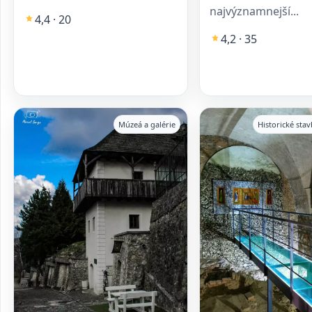
najvýznamnejší...
4,4 · 20
4,2 · 35
Múzeá a galérie
Historické sta