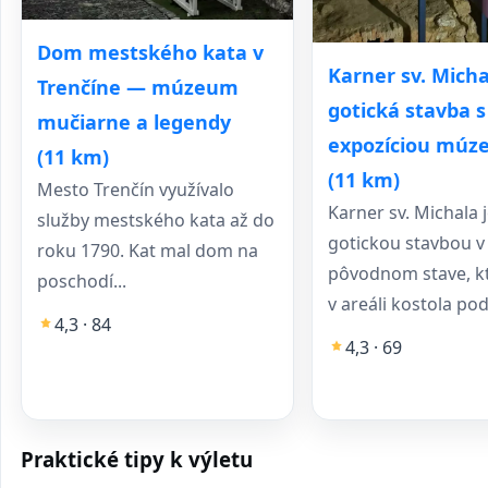
Dom mestského kata v
Karner sv. Mich
Trenčíne — múzeum
gotická stavba s
mučiarne a legendy
expozíciou múz
(11 km)
(11 km)
Mesto Trenčín využívalo
Karner sv. Michala 
služby mestského kata až do
gotickou stavbou v
roku 1790. Kat mal dom na
pôvodnom stave, kt
poschodí...
v areáli kostola pod.
4,3 · 84
4,3 · 69
Praktické tipy k výletu