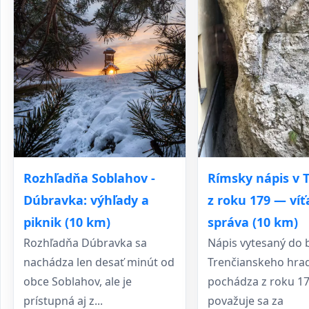
Rímsky nápis v 
Rozhľadňa Soblahov -
z roku 179 — ví
Dúbravka: výhľady a
správa (10 km)
piknik (10 km)
Nápis vytesaný do 
Rozhľadňa Dúbravka sa
Trenčianskeho hra
nachádza len desať minút od
pochádza z roku 17
obce Soblahov, ale je
považuje sa za
prístupná aj z...