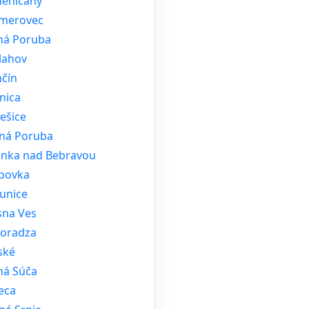
eničany
merovec
ná Poruba
lahov
nčín
nica
ešice
ná Poruba
tinka nad Bebravou
bovka
unice
sna Ves
oradza
ské
ná Súča
eca