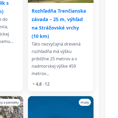
ík s
Rozhľadňa Trenčianska
m)
závada – 25 m, výhľad
e do
esta,
na Strážovské vrchy
ickej
(10 km)
kemu...
Táto nezvyčajná drevená
rozhľadňa má výšku
približne 25 metrov a v
nadmorskej výške 459
metrov...
4,8 · 12
vby a pamiatky
Hrady