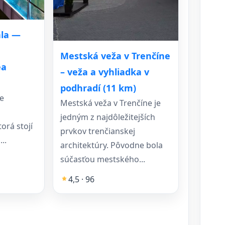
ala —
Mestská veža v Trenčíne
ea
– veža a vyhliadka v
podhradí (11 km)
je
Mestská veža v Trenčíne je
jedným z najdôležitejších
orá stojí
prvkov trenčianskej
..
architektúry. Pôvodne bola
súčasťou mestského...
4,5 · 96