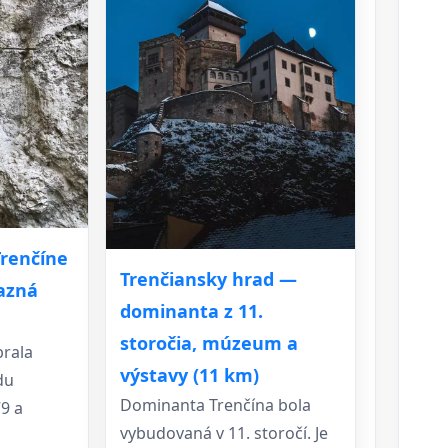
Trenčíne
Trenčiansky hrad —
ťazná
dominanta z 11.
storočia, múzeum a
brala
výstavy (11 km)
du
Dominanta Trenčína bola
9 a
vybudovaná v 11. storočí. Je