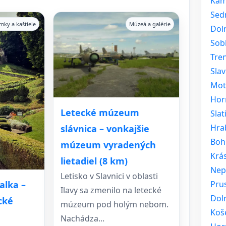
Kam
Sed
mky a kaštiele
Múzeá a galérie
Dol
Sob
Tre
Slav
Mot
Hor
Letecké múzeum
Sla
Hra
slávnica – vonkajšie
Boh
múzeum vyradených
Krá
lietadiel (8 km)
Nep
Letisko v Slavnici v oblasti
Pru
alka –
Ilavy sa zmenilo na letecké
Dol
cké
múzeum pod holým nebom.
Koš
Nachádza...