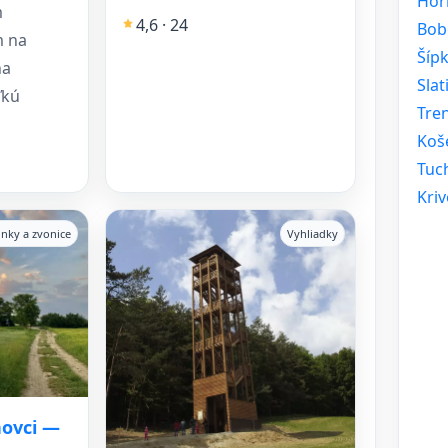
Hor
m
4,6 · 24
Bob
m na
Šíp
na
Sla
ľkú
Tren
Koš
Tuc
Kriv
lnky a zvonice
Vyhliadky
novci —