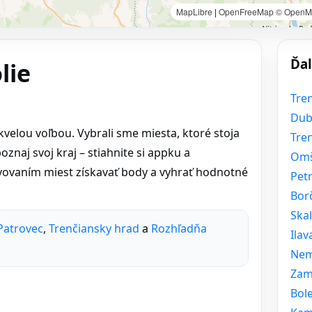
MapLibre
|
OpenFreeMap
© OpenM
Ďal
lie
Tren
Dub
skvelou voľbou. Vybrali sme miesta, ktoré stoja
Tre
oznaj svoj kraj – stiahnite si appku a
Omš
evovaním miest získavať body a vyhrať hodnotné
Pet
Bor
Ska
 Patrovec
,
Trenčiansky hrad
a
Rozhľadňa
Ilav
Nem
Zam
Bol