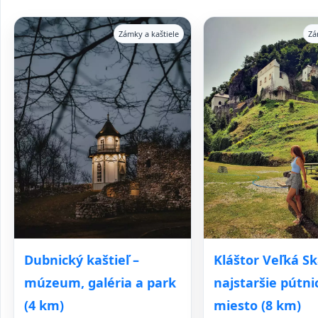
Zámky a kaštiele
Zá
Dubnický kaštieľ –
Kláštor Veľká Sk
múzeum, galéria a park
najstaršie pútni
(4 km)
miesto (8 km)