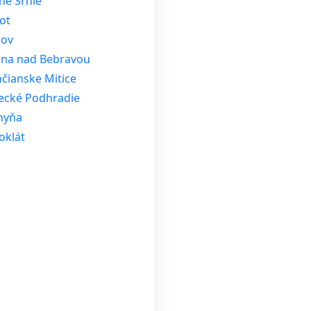
né Srnie
ot
kov
tina nad Bebravou
čianske Mitice
ecké Podhradie
hyňa
oklát