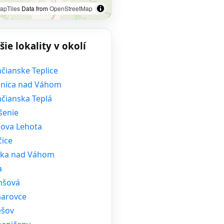
apTiles
Data from
OpenStreetMap
šie lokality v okolí
čianske Teplice
nica nad Váhom
nčianska Teplá
enie
rova Lehota
čice
lka nad Váhom
a
šová
arovce
ešov