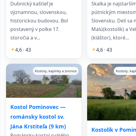
Dubnický kaštieľ je
Skalka je najstarší
významnou, slovenskou,
pútnickým miesto
historickou budovou. Bol
Slovensku. Delí sa 
postavený v polke 17.
Malú(kostolík) a Ve
storočia a v...
(kláštor), ktoré...
4,6 · 43
4,6 · 43
Kostoly, kaplnky a zvonice
Kostoly, kap
Kostol Pominovec —
románsky kostol sv.
Jána Krstiteľa (9 km)
Kostolík v Pomi
Románsky kostol svätého