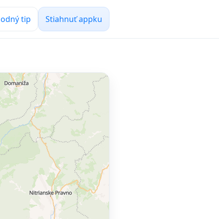
odný tip
Stiahnuť appku