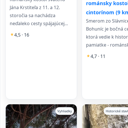
románsky kostol
Jána Krstiteľa z 11. a 12.
cintorínom (9 k
storočia sa nachádza
Smerom zo Slávnic
neďaleko cesty spájajúcej...
Bohuníc je bočná c
4,5 · 16
ktorá vedie k histor
pamiatke - románs
4,7 · 11
Vyhliadky
Historické sta