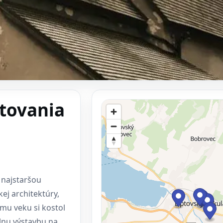
tovania
 najstaršou
ej architektúry,
jmu veku si kostol
lnu výstavbu na