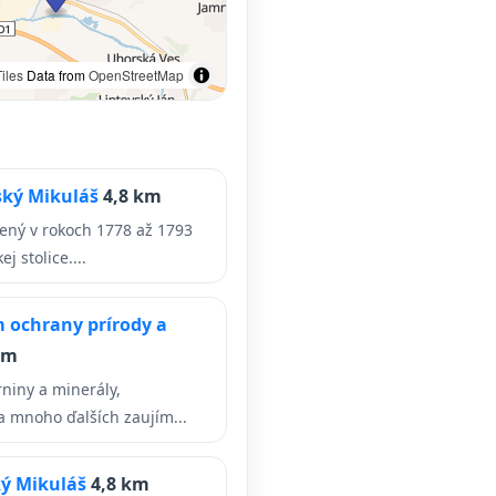
iles
Data from
OpenStreetMap
ský Mikuláš
4,8 km
ený v rokoch 1778 až 1793
j stolice....
 ochrany prírody a
km
niny a minerály,
a mnoho ďalších zaujím...
ký Mikuláš
4,8 km