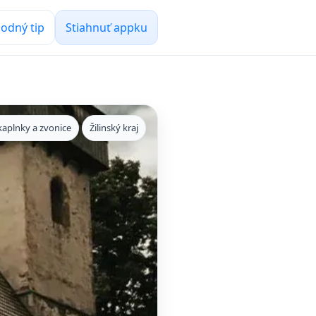
odný tip
Stiahnuť appku
kaplnky a zvonice
Žilinský kraj