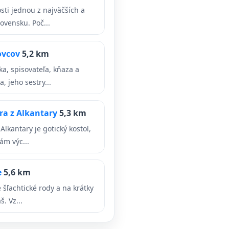
sti jednou z najväčších a
ovensku. Poč...
ovcov
5,2 km
, spisovateľa, kňaza a
, jeho sestry...
ra z Alkantary
5,3 km
Alkantary je gotický kostol,
ám výc...
e
5,6 km
é šľachtické rody a na krátky
š. Vz...