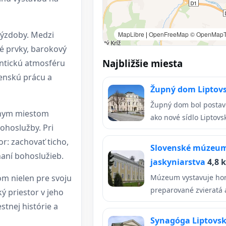
výzdoby. Medzi
MapLibre
|
OpenFreeMap
© OpenMapT
é prvky, barokový
Najbližšie miesta
entickú atmosféru
lenskú prácu a
Župný dom Liptov
Župný dom bol postav
ívnym miestom
ako nové sídlo Liptovske
ohoslužby. Pri
r: zachovať ticho,
Slovenské múzeum
naní bohoslužieb.
jaskyniarstva
4,8 
om nielen pre svoju
Múzeum vystavuje hor
preparované zvieratá 
ký priestor v jeho
stnej histórie a
Synagóga Liptovs