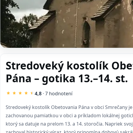
Stredoveký kostolík Obe
Pána – gotika 13.–14. st.
4,8
· 7 hodnotení
Stredoveký kostolík Obetovania Pána v obci Smrečany je
zachovanou pamiatkou v obci a príkladom lokálnej gotick
ktorý sa datuje na prelom 13. a 14. storočia. Napriek svo
zachoval historický výraz, ktorý pripomína dobovú sakrá