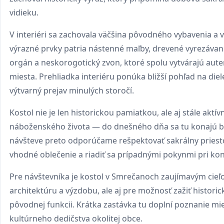
vidieku.
V interiéri sa zachovala väčšina pôvodného vybavenia a 
výrazné prvky patria nástenné maľby, drevené vyrezávan
orgán a neskorogotický zvon, ktoré spolu vytvárajú aut
miesta. Prehliadka interiéru ponúka bližší pohľad na die
výtvarný prejav minulých storočí.
Kostol nie je len historickou pamiatkou, ale aj stále akt
náboženského života — do dnešného dňa sa tu konajú b
návšteve preto odporúčame rešpektovať sakrálny priesto
vhodné oblečenie a riadiť sa prípadnými pokynmi pri ko
Pre návštevníka je kostol v Smrečanoch zaujímavým cieľ
architektúru a výzdobu, ale aj pre možnosť zažiť historic
pôvodnej funkcii. Krátka zastávka tu doplní poznanie mie
kultúrneho dedičstva okolitej obce.