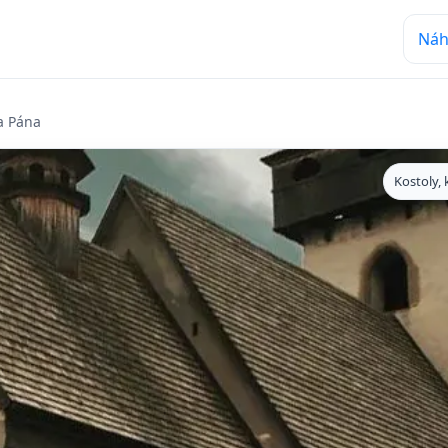
Náh
a Pána
Kostoly, 