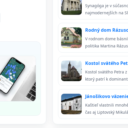
Synagóga je v súčasno
najmodernejších na Sl
Rodný dom Rázus
V rodnom dome básnika
politika Martina Rázusa
Kostol svätého Pet
Kostol svätého Petra z 
ktorý patrí k dominant
Jánošikovo väzeni
Kaštieľ vlastnili mnoh
čas aj Liptovský Mikulá