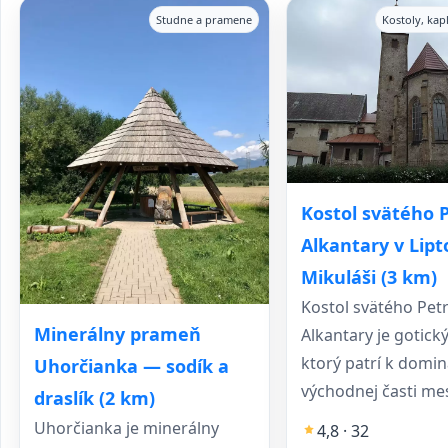
Studne a pramene
Kostoly, kap
Kostol svätého P
Alkantary v Lip
Mikuláši (3 km)
Kostol svätého Petr
Minerálny prameň
Alkantary je gotický
ktorý patrí k domi
Uhorčianka — sodík a
východnej časti mes
draslík (2 km)
Uhorčianka je minerálny
4,8 · 32