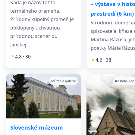
Kaďa je názov tohto
– výstava v hist
termálneho prameňa.
prostredí (6 km)
Prírodný kúpeľný prameň je
V rodnom dome bá
obklopený úchvatnou
spisovateľa, kňaza a
prírodnou scenériou
Martina Rázusa, jeh
Jánskej...
poetky Márie Rázuso
4,8 · 30
4,2 · 38
Múzeá a galérie
Kostoly, kap
Slovenské múzeum