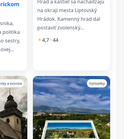
Hrad a kaštieľ sa nachádzajú
orickom
na okraji mesta Liptovský
Hrádok. Kamenný hrad dal
snika,
postaviť zvolenský...
 politika
4,7 · 44
o sestry,
vej...
lnky a zvonice
Vyhliadky