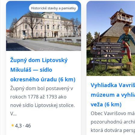
Historické stavby a pamiatky
Župný dom Liptovský
Mikuláš — sídlo
okresného úradu (6 km)
Vyhliadka Vavri
Župný dom bol postavený v
múzeum a vyhli
rokoch 1778 až 1793 ako
veža (6 km)
nové sídlo Liptovskej stolice.
Obec Vavrišovo má
V...
pozoruhodnú archi
4,3 · 46
ktorá dotvára pers