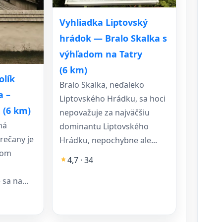
Vyhliadka Liptovský
hrádok — Bralo Skalka s
výhľadom na Tatry
(6 km)
olík
Bralo Skalka, neďaleko
a –
Liptovského Hrádku, sa hoci
. (6 km)
nepovažuje za najväčšiu
ná
dominantu Liptovského
rečany je
Hrádku, nepochybne ale...
dom
4,7 · 34
 sa na...