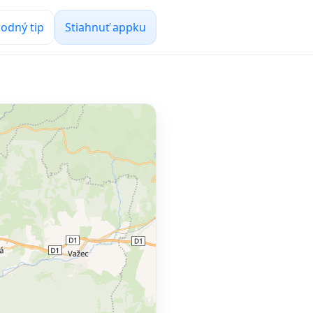
odný tip
Stiahnuť appku