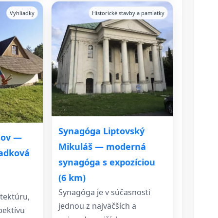
Vyhliadky
Historické stavby a pamiatky
Synagóga Liptovský
šov —
Mikuláš — moderná
adková
synagóga s expozíciou
(6 km)
Synagóga je v súčasnosti
tektúru,
jednou z najväčších a
pektívu