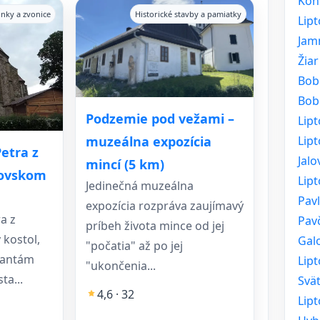
Kon
lnky a zvonice
Historické stavby a pamiatky
Lip
Jam
Žiar
Bob
Bob
Podzemie pod vežami –
Lip
Lip
muzeálna expozícia
etra z
Jalo
mincí (5 km)
tovskom
Lipt
Jedinečná muzeálna
Pav
expozícia rozpráva zaujímavý
a z
Pav
príbeh života mince od jej
 kostol,
Gal
"počatia" až po jej
nantám
Lip
"ukončenia...
ta...
Svät
4,6 · 32
Lip