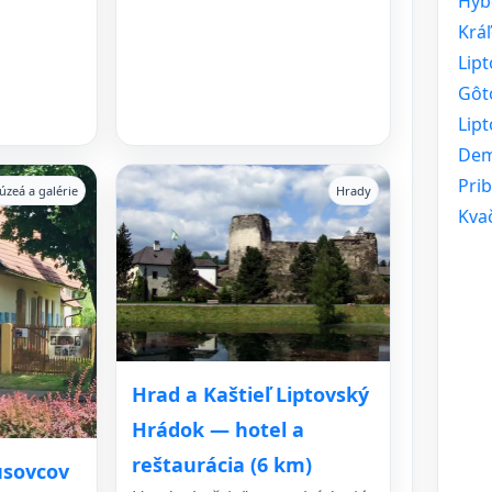
Hyb
Krá
Lip
Gôt
Lipt
Dem
Prib
úzeá a galérie
Hrady
Kva
Hrad a Kaštieľ Liptovský
Hrádok — hotel a
reštaurácia (6 km)
usovcov