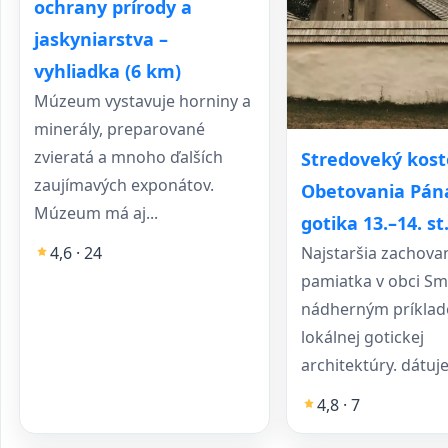
ochrany prírody a
jaskyniarstva –
vyhliadka (6 km)
Múzeum vystavuje horniny a
minerály, preparované
zvieratá a mnoho ďalších
Stredoveký kost
zaujímavých exponátov.
Obetovania Pán
Múzeum má aj...
gotika 13.–14. st
Najstaršia zachova
4,6 · 24
pamiatka v obci Sm
nádherným príkla
lokálnej gotickej
architektúry. dátuje
4,8 · 7