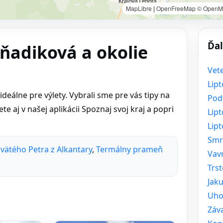
MapLibre
|
OpenFreeMap
© OpenM
Ďal
eňadiková a okolie
Vet
Lip
deálne pre výlety. Vybrali sme pre vás tipy na
Pod
e aj v našej aplikácii Spoznaj svoj kraj a popri
Lipt
Lip
Smr
svätého Petra z Alkantary
,
Termálny prameň
Vav
Trs
Jak
Uho
Záv