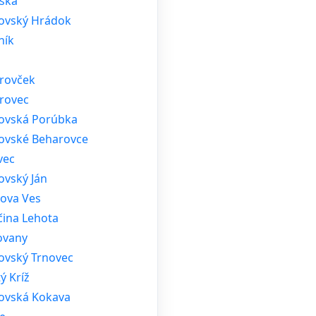
ská
tovský Hrádok
ník
rovček
rovec
tovská Porúbka
tovské Beharovce
vec
ovský Ján
lova Ves
čina Lehota
ovany
tovský Trnovec
ý Kríž
tovská Kokava