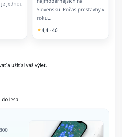
najmodernejších na
 je jednou
Slovensku. Počas prestavby v
roku...
4,4 · 46
 a užiť si váš výlet.
 do lesa.
 800