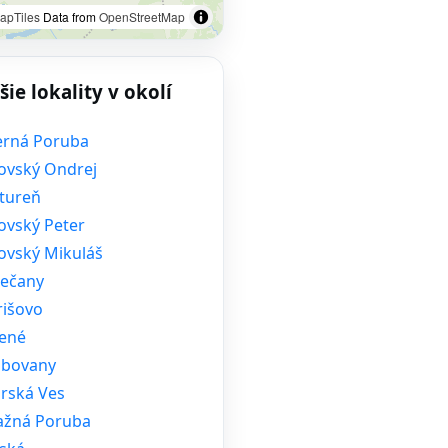
apTiles
Data from
OpenStreetMap
šie lokality v okolí
erná Poruba
tovský Ondrej
tureň
ovský Peter
tovský Mikuláš
ečany
rišovo
tené
ubovany
rská Ves
ažná Poruba