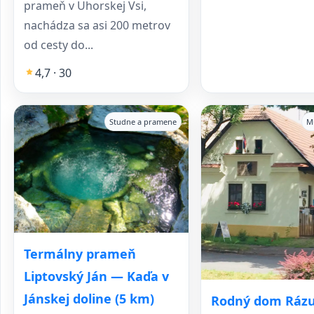
prameň v Uhorskej Vsi,
nachádza sa asi 200 metrov
od cesty do...
4,7 · 30
Studne a pramene
M
Termálny prameň
Liptovský Ján — Kaďa v
Jánskej doline (5 km)
Rodný dom Ráz