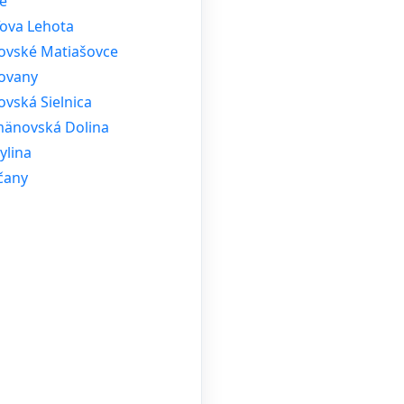
e
ľova Lehota
tovské Matiašovce
ovany
ovská Sielnica
änovská Dolina
ylina
čany