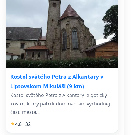
Kostol svätého Petra z Alkantary v
Liptovskom Mikuláši (9 km)
Kostol svätého Petra z Alkantary je gotický
kostol, ktorý patrí k dominantám východnej
časti mesta...
4,8 · 32