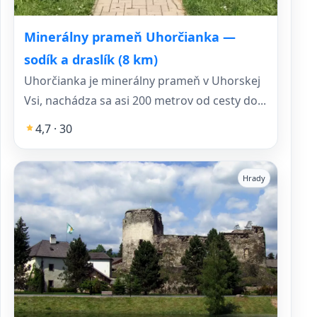
Minerálny prameň Uhorčianka —
sodík a draslík (8 km)
Uhorčianka je minerálny prameň v Uhorskej
Vsi, nachádza sa asi 200 metrov od cesty do...
4,7 · 30
Hrady