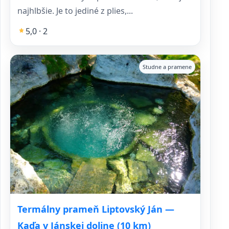
najhlbšie. Je to jediné z plies,...
5,0 · 2
Studne a pramene
Termálny prameň Liptovský Ján —
Kaďa v Jánskej doline (10 km)