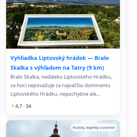
Vyhliadka Liptovský hrádok — Bralo
Skalka s výhľadom na Tatry (9 km)
Bralo Skalka, neďaleko Liptovského Hrádku,
sa hoci nepovažuje za najväčšiu dominantu
Liptovského Hrádku, nepochybne ale...
4,7 · 34
Kostoly, kaplnky a zvonice