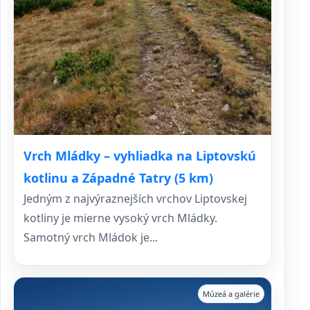
Vrch Mládky – vyhliadka na Liptovskú
kotlinu a Západné Tatry (5 km)
Jedným z najvýraznejších vrchov Liptovskej
kotliny je mierne vysoký vrch Mládky.
Samotný vrch Mládok je...
Múzeá a galérie