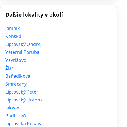
Ďalšie lokality v okolí
Jamník
Konská
Liptovský Ondrej
Veterná Poruba
Vavrišovo
Žiar
Beňadiková
Smrečany
Liptovský Peter
Liptovský Hrádok
Jalovec
Podtureň
Liptovská Kokava