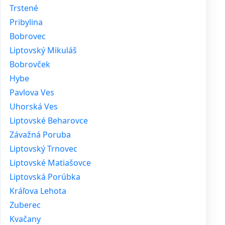
Trstené
Pribylina
Bobrovec
Liptovský Mikuláš
Bobrovček
Hybe
Pavlova Ves
Uhorská Ves
Liptovské Beharovce
Závažná Poruba
Liptovský Trnovec
Liptovské Matiašovce
Liptovská Porúbka
Kráľova Lehota
Zuberec
Kvačany