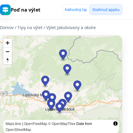
Poď na výlet
Náhodný tip
Stiahnuť appku
Domov
/ Tipy na výlet / Výlet Jakubovany a okolie
MapLibre
|
OpenFreeMap
© OpenMapTiles
Data from
OpenStreetMap