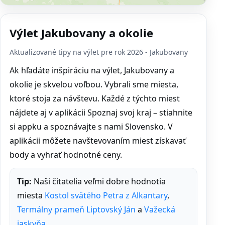
Výlet Jakubovany a okolie
Aktualizované tipy na výlet pre rok 2026 - Jakubovany
Ak hľadáte inšpiráciu na výlet, Jakubovany a
okolie je skvelou voľbou. Vybrali sme miesta,
ktoré stoja za návštevu. Každé z týchto miest
nájdete aj v aplikácii Spoznaj svoj kraj – stiahnite
si appku a spoznávajte s nami Slovensko. V
aplikácii môžete navštevovaním miest získavať
body a vyhrať hodnotné ceny.
Tip:
Naši čitatelia veľmi dobre hodnotia
miesta
Kostol svätého Petra z Alkantary
,
Termálny prameň Liptovský Ján
a
Važecká
jaskyňa
.