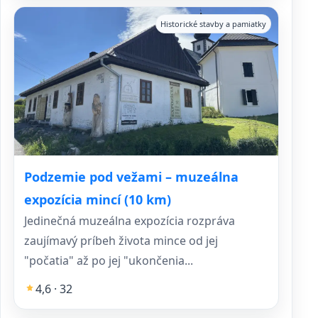
Historické stavby a pamiatky
Podzemie pod vežami – muzeálna
expozícia mincí (10 km)
Jedinečná muzeálna expozícia rozpráva
zaujímavý príbeh života mince od jej
"počatia" až po jej "ukončenia...
4,6 · 32