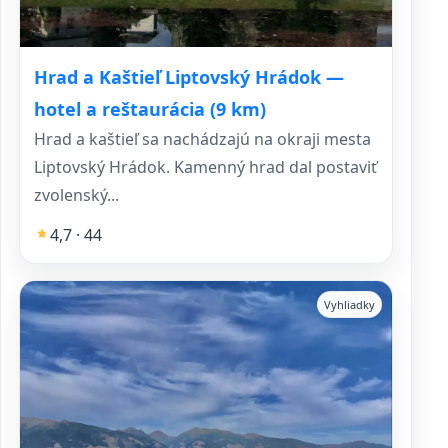
Hrad a Kaštieľ Liptovský Hrádok —
hotel a reštaurácia (9 km)
Hrad a kaštieľ sa nachádzajú na okraji mesta
Liptovský Hrádok. Kamenný hrad dal postaviť
zvolenský...
4,7 · 44
Vyhliadky