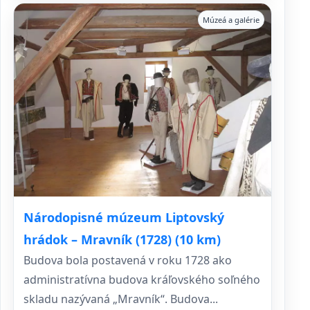
Múzeá a galérie
Národopisné múzeum Liptovský
hrádok – Mravník (1728) (10 km)
Budova bola postavená v roku 1728 ako
administratívna budova kráľovského soľného
skladu nazývaná „Mravník“. Budova...