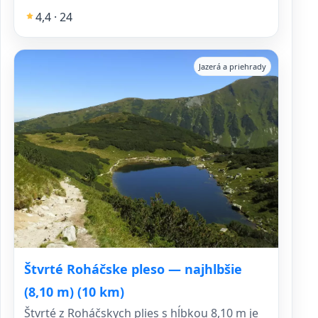
4,4 · 24
Jazerá a priehrady
Štvrté Roháčske pleso — najhlbšie
(8,10 m) (10 km)
Štvrté z Roháčskych plies s hĺbkou 8,10 m je