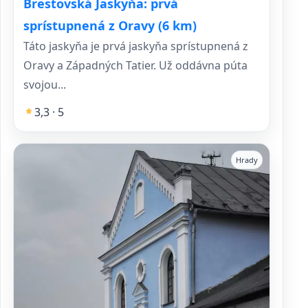
Brestovská Jaskyňa: prvá
sprístupnená z Oravy (6 km)
Táto jaskyňa je prvá jaskyňa sprístupnená z
Oravy a Západných Tatier. Už oddávna púta
svojou...
3,3 · 5
Hrady