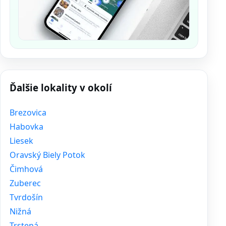
Ďalšie lokality v okolí
Brezovica
Habovka
Liesek
Oravský Biely Potok
Čimhová
Zuberec
Tvrdošín
Nižná
Trstená