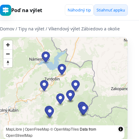
Poď na výlet
Náhodný tip
Stiahnuť appku
Domov
/ Tipy na výlet / Víkendový výlet Zábiedovo a okolie
MapLibre
|
OpenFreeMap
© OpenMapTiles
Data from
OpenStreetMap