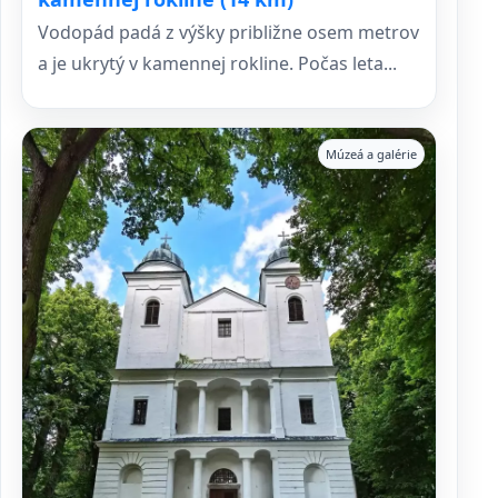
Vodopád padá z výšky približne osem metrov
a je ukrytý v kamennej rokline. Počas leta...
Múzeá a galérie