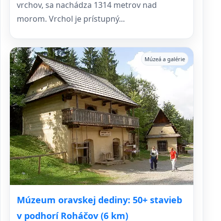
vrchov, sa nachádza 1314 metrov nad
morom. Vrchol je prístupný...
Múzeá a galérie
Múzeum oravskej dediny: 50+ stavieb
v podhorí Roháčov (6 km)