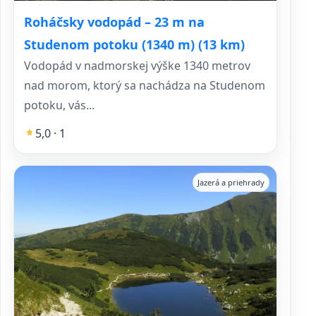
Roháčsky vodopád – 23 m na
Studenom potoku (1340 m) (13 km)
Vodopád v nadmorskej výške 1340 metrov
nad morom, ktorý sa nachádza na Studenom
potoku, vás...
5,0 · 1
Jazerá a priehrady