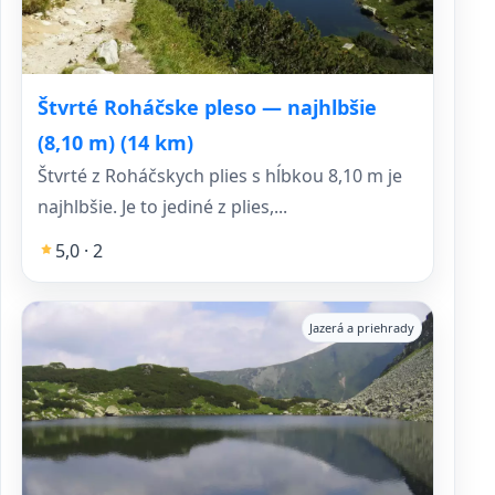
Štvrté Roháčske pleso — najhlbšie
(8,10 m) (14 km)
Štvrté z Roháčskych plies s hĺbkou 8,10 m je
najhlbšie. Je to jediné z plies,...
5,0 · 2
Jazerá a priehrady