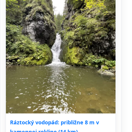
Ráztocký vodopád: približne 8 m v
kamennej rokline (14 km)