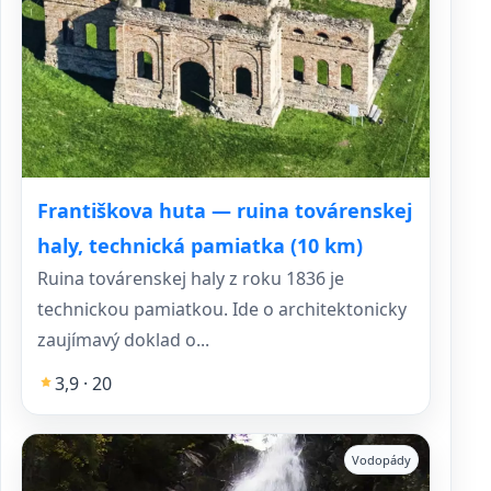
Františkova huta — ruina továrenskej
haly, technická pamiatka (10 km)
Ruina továrenskej haly z roku 1836 je
technickou pamiatkou. Ide o architektonicky
zaujímavý doklad o...
3,9 · 20
Vodopády