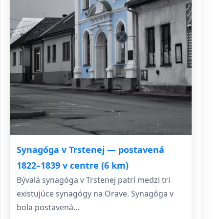
Synagóga v Trstenej — postavená
1822–1839 v centre (6 km)
Bývalá synagóga v Trstenej patrí medzi tri
existujúce synagógy na Orave. Synagóga v
bola postavená...