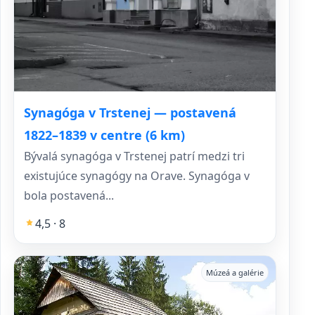
Synagóga v Trstenej — postavená
1822–1839 v centre (6 km)
Bývalá synagóga v Trstenej patrí medzi tri
existujúce synagógy na Orave. Synagóga v
bola postavená...
4,5 · 8
Múzeá a galérie