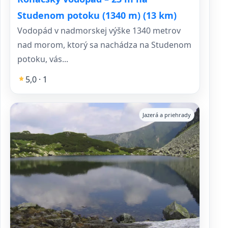
Studenom potoku (1340 m) (13 km)
Vodopád v nadmorskej výške 1340 metrov
nad morom, ktorý sa nachádza na Studenom
potoku, vás...
5,0 · 1
Jazerá a priehrady