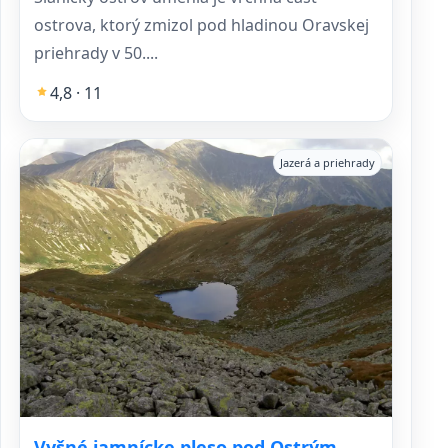
ostrova, ktorý zmizol pod hladinou Oravskej
priehrady v 50....
4,8 · 11
Jazerá a priehrady
Vyšné jamnícke pleso pod Ostrým