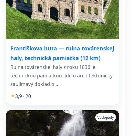
Františkova huta — ruina továrenskej
haly, technická pamiatka (12 km)
Ruina továrenskej haly z roku 1836 je
technickou pamiatkou. Ide o architektonicky
zaujímavý doklad o...
3,9 · 20
Vodopády