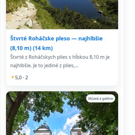
Štvrté Roháčske pleso — najhlbšie
(8,10 m) (14 km)
Štvrté z Roháčskych plies s hĺbkou 8,10 m je
najhlbšie. Je to jediné z plies,...
5,0 · 2
Múzeá a galérie