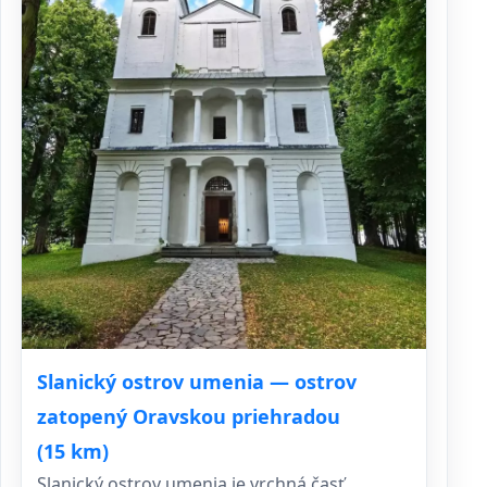
Slanický ostrov umenia — ostrov
zatopený Oravskou priehradou
(15 km)
Slanický ostrov umenia je vrchná časť