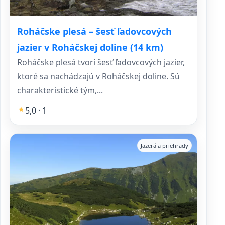
Roháčske plesá – šesť ľadovcových
jazier v Roháčskej doline (14 km)
Roháčske plesá tvorí šesť ľadovcových jazier,
ktoré sa nachádzajú v Roháčskej doline. Sú
charakteristické tým,...
5,0 · 1
Jazerá a priehrady