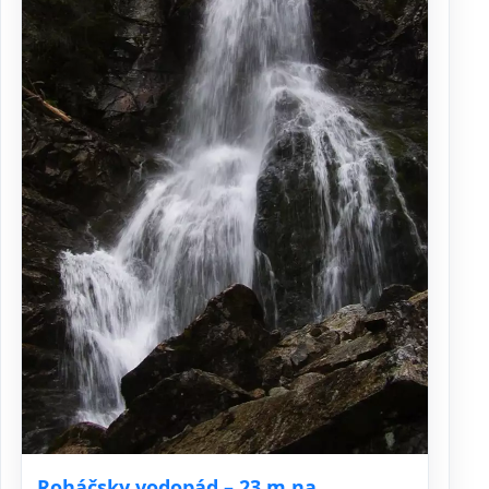
Roháčsky vodopád – 23 m na