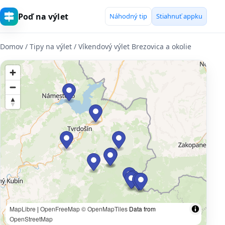
Poď na výlet
Náhodný tip
Stiahnuť appku
Domov
/ Tipy na výlet / Víkendový výlet Brezovica a okolie
MapLibre
|
OpenFreeMap
© OpenMapTiles
Data from
OpenStreetMap