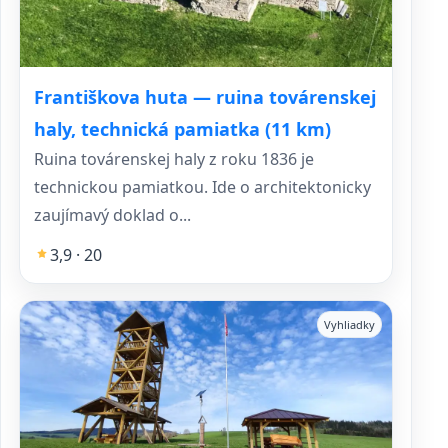
Františkova huta — ruina továrenskej
haly, technická pamiatka (11 km)
Ruina továrenskej haly z roku 1836 je
technickou pamiatkou. Ide o architektonicky
zaujímavý doklad o...
3,9 · 20
Vyhliadky