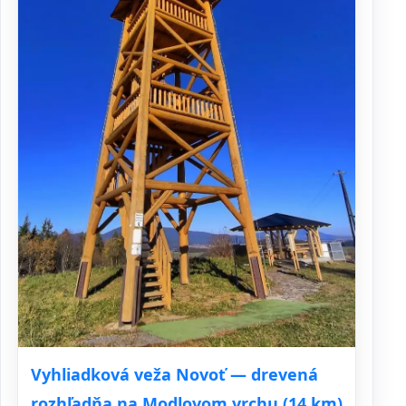
Vyhliadková veža Novoť — drevená
rozhľadňa na Modlovom vrchu (14 km)