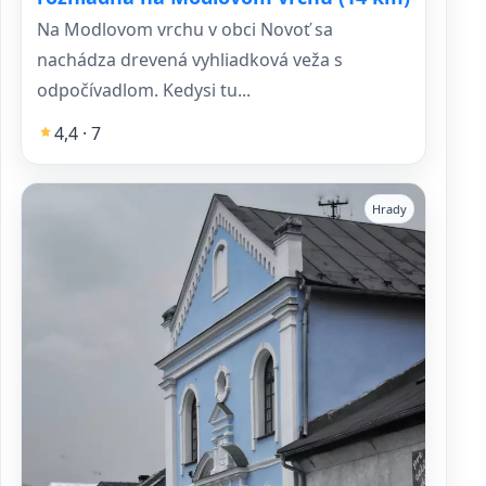
Na Modlovom vrchu v obci Novoť sa
nachádza drevená vyhliadková veža s
odpočívadlom. Kedysi tu...
4,4 · 7
Hrady