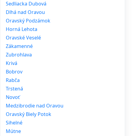
Sedliacka Dubová
Dlhá nad Oravou
Oravský Podzámok
Horná Lehota
Oravské Veselé
Zákamenné
Zubrohlava
Krivá
Bobrov
Rabča
Trstená
Novoť
Medzibrodie nad Oravou
Oravský Biely Potok
Sihelné
Mútne