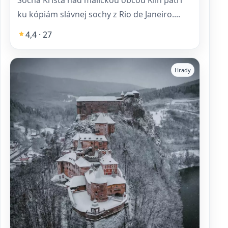
Socha Krista nad maličkou obcou Klin patrí
ku kópiám slávnej sochy z Rio de Janeiro....
4,4 · 27
Hrady