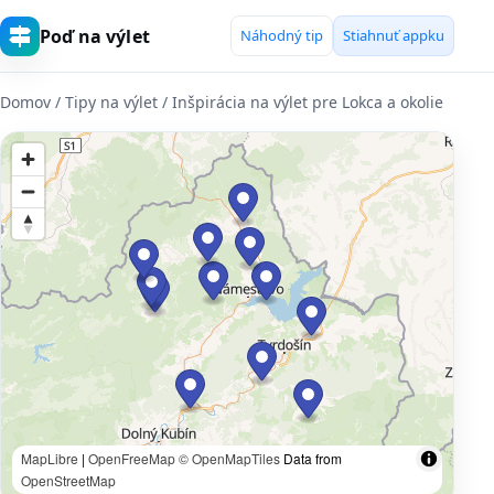
Poď na výlet
Náhodný tip
Stiahnuť appku
Domov
/ Tipy na výlet / Inšpirácia na výlet pre Lokca a okolie
MapLibre
|
OpenFreeMap
© OpenMapTiles
Data from
OpenStreetMap