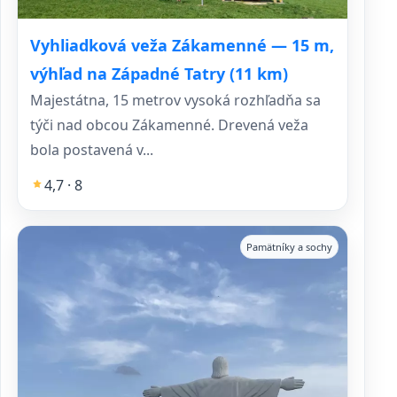
Vyhliadková veža Zákamenné — 15 m,
výhľad na Západné Tatry (11 km)
Majestátna, 15 metrov vysoká rozhľadňa sa
týči nad obcou Zákamenné. Drevená veža
bola postavená v...
4,7 · 8
Pamätníky a sochy