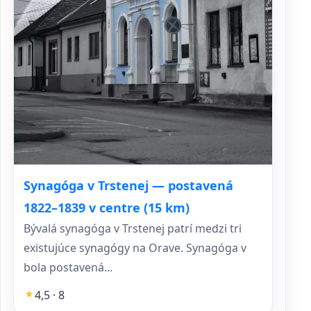
Synagóga v Trstenej — postavená
1822–1839 v centre (15 km)
Bývalá synagóga v Trstenej patrí medzi tri
existujúce synagógy na Orave. Synagóga v
bola postavená...
4,5 · 8