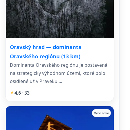
Oravský hrad — dominanta
Oravského regiónu (13 km)
Dominanta Oravského regiónu je postavená
na strategicky výhodnom území, ktoré bolo
osídlené už v Praveku....
4,6 · 33
Vyhliadky