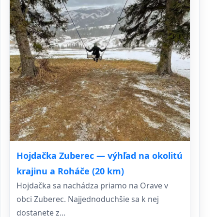
Hojdačka Zuberec — výhľad na okolitú
krajinu a Roháče (20 km)
Hojdačka sa nachádza priamo na Orave v
obci Zuberec. Najjednoduchšie sa k nej
dostanete z...