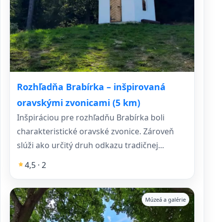
Rozhľadňa Brabírka – inšpirovaná
oravskými zvonicami (5 km)
Inšpiráciou pre rozhľadňu Brabírka boli
charakteristické oravské zvonice. Zároveň
slúži ako určitý druh odkazu tradičnej...
4,5 · 2
Múzeá a galérie