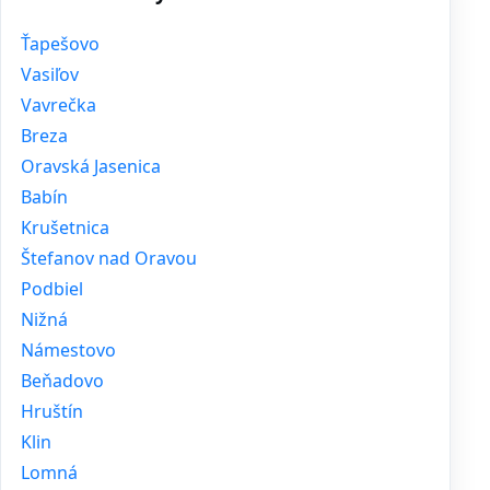
Ťapešovo
Vasiľov
Vavrečka
Breza
Oravská Jasenica
Babín
Krušetnica
Štefanov nad Oravou
Podbiel
Nižná
Námestovo
Beňadovo
Hruštín
Klin
Lomná