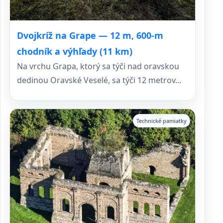
Dvojkríž na Grape — 12 m, 600‑m
chodník a výhľady (11 km)
Na vrchu Grapa, ktorý sa týči nad oravskou
dedinou Oravské Veselé, sa týči 12 metrov...
Technické pamiatky