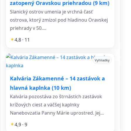
zatopený Oravskou priehradou (9 km)
Slanický ostrov umenia je vrchná časť
ostrova, ktorý zmizol pod hladinou Oravskej
priehrady v 50....
4,8 · 11
Vyhliadky
Kalvária Zákamenné – 14 zastávok a
hlavná kaplnka (10 km)
Kalvária pozostáva zo štrnástich zastávok
krížových ciest a väčšej kaplnky
Nanebovzatia Panny Márie uprostred. Jej...
4,9 · 9