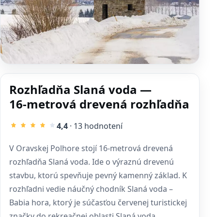
Rozhľadňa Slaná voda —
16‑metrová drevená rozhľadňa
4,4
· 13 hodnotení
V Oravskej Polhore stojí 16‑metrová drevená
rozhľadňa Slaná voda. Ide o výraznú drevenú
stavbu, ktorú spevňuje pevný kamenný základ. K
rozhľadni vedie náučný chodník Slaná voda –
Babia hora, ktorý je súčasťou červenej turistickej
značky do rekreačnej oblasti Slaná voda.