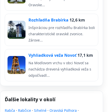
Oravske...
Rozhľadňa Brabírka
12,6 km
Inšpiráciou pre rozhľadňu Brabírka boli
charakteristické oravské zvonice.
Zárove...
Vyhliadková veža Novoť
17,1 km
Na Modlovom vrchu v obci Novoť sa
nachádza drevená vyhliadková veža s
odpočívadl...
Ďalšie lokality v okolí
Rabča
·
Rabčice
·
Sihelné
·
Oravská Polhora
·