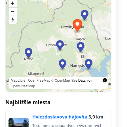
MapLibre
|
OpenFreeMap
© OpenMapTiles
Data from
OpenStreetMap
Najbližšie miesta
Hviezdoslavova hájovňa
3,9 km
Toto miesto spája dvoch významných