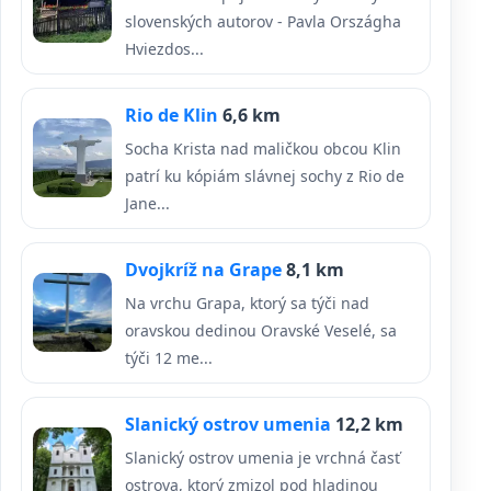
slovenských autorov - Pavla Országha
Hviezdos...
Rio de Klin
6,6 km
Socha Krista nad maličkou obcou Klin
patrí ku kópiám slávnej sochy z Rio de
Jane...
Dvojkríž na Grape
8,1 km
Na vrchu Grapa, ktorý sa týči nad
oravskou dedinou Oravské Veselé, sa
týči 12 me...
Slanický ostrov umenia
12,2 km
Slanický ostrov umenia je vrchná časť
ostrova, ktorý zmizol pod hladinou