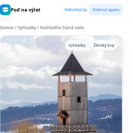
Poď na výlet
Náhodný tip
Stiahnuť appku
Domov
/
Vyhliadky
/ Rozhľadňa Slaná voda
Vyhliadky
Žilinský kraj