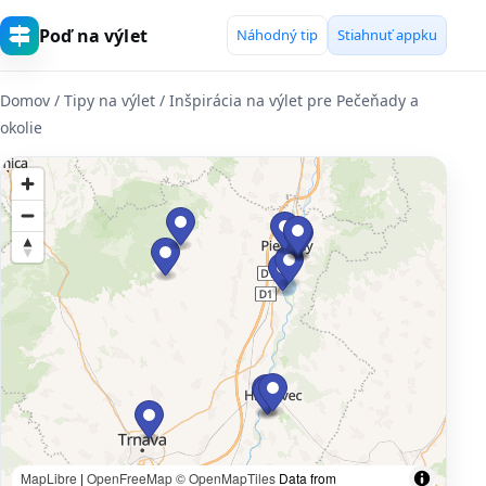
Poď na výlet
Náhodný tip
Stiahnuť appku
Domov
/ Tipy na výlet / Inšpirácia na výlet pre Pečeňady a
okolie
MapLibre
|
OpenFreeMap
© OpenMapTiles
Data from