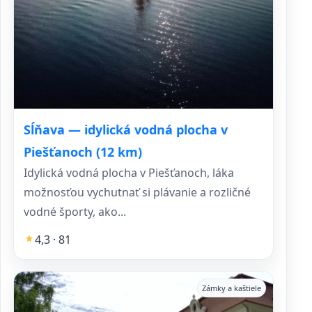
Sĺňava — idylická vodná plocha v
Piešťanoch (12 km)
Idylická vodná plocha v Piešťanoch, láka
možnosťou vychutnať si plávanie a rozličné
vodné športy, ako...
4,3 · 81
Zámky a kaštiele