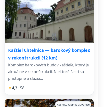
Kaštiel Chtelnica — barokový komplex
v rekonštrukcii (12 km)
Komplex barokových budov kaštieľa, ktorý je
aktuálne v rekonštrukcii. Niektoré časti sú
prístupné a slúžia...
4,3 · 58
Kostoly, kaplnky a zvonice