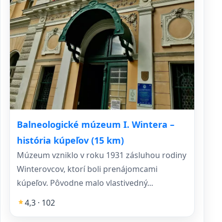
Balneologické múzeum I. Wintera –
história kúpeľov (15 km)
Múzeum vzniklo v roku 1931 zásluhou rodiny
Winterovcov, ktorí boli prenájomcami
kúpeľov. Pôvodne malo vlastivedný...
4,3 · 102