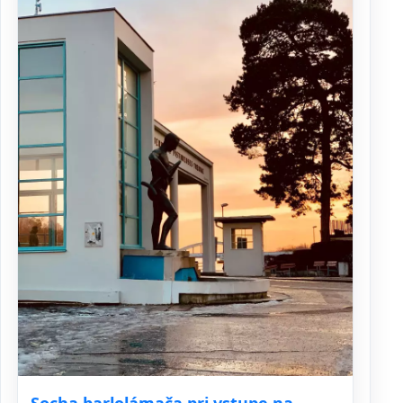
Socha barlolámača pri vstupe na