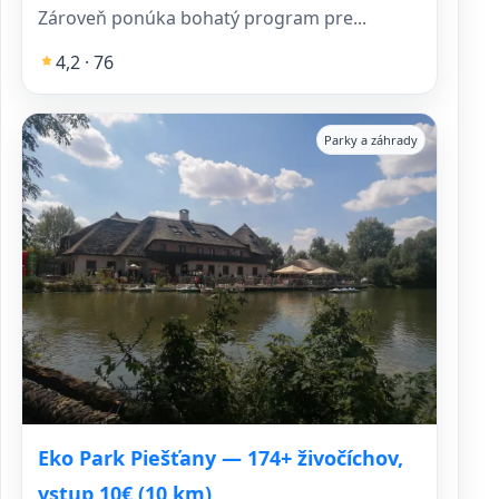
Zároveň ponúka bohatý program pre...
4,2 · 76
Parky a záhrady
Eko Park Piešťany — 174+ živočíchov,
vstup 10€ (10 km)