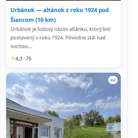
Urbánok — altánok z roku 1924 pod
Šiancom (10 km)
Urbánok je ľudový názov altánku, ktorý bol
postavený v roku 1924. Pôvodne stál nad
sochou...
4,3 · 75
Iné