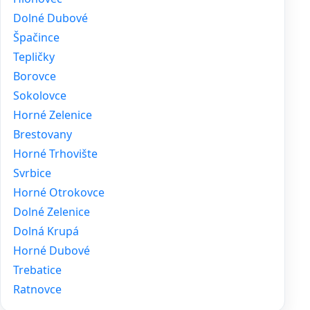
Dolné Dubové
Špačince
Tepličky
Borovce
Sokolovce
Horné Zelenice
Brestovany
Horné Trhovište
Svrbice
Horné Otrokovce
Dolné Zelenice
Dolná Krupá
Horné Dubové
Trebatice
Ratnovce