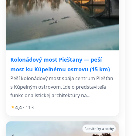
Kolonádový most Pieštany — peší
most ku Kúpeľnému ostrovu (15 km)
Peší kolonádový most spája centrum Piešťan
s Kúpeľným ostrovom. Ide o predstaviteľa
funkcionalistickej architektúry na...
4,4 · 113
Pamätníky a sochy