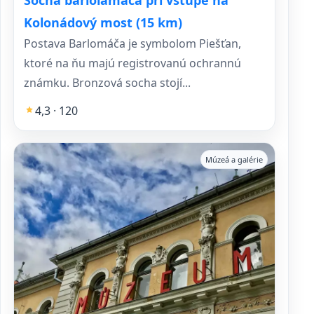
Kolonádový most (15 km)
Postava Barlomáča je symbolom Piešťan,
ktoré na ňu majú registrovanú ochrannú
známku. Bronzová socha stojí...
4,3 · 120
Múzeá a galérie