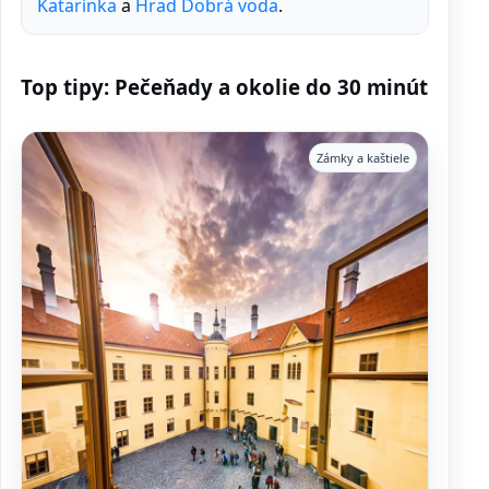
Katarínka
a
Hrad Dobrá voda
.
Top tipy: Pečeňady a okolie do 30 minút
Zámky a kaštiele