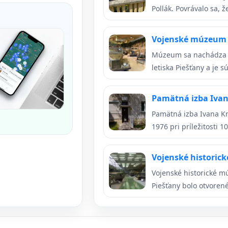
Pollák. Povrávalo sa, ž
Vojenské múzeu
Múzeum sa nachádza v
letiska Piešťany a je sú
Pamätná izba Iva
Pamätná izba Ivana Kr
1976 pri príležitosti 100
Vojenské histori
Vojenské historické mú
Piešťany bolo otvorené