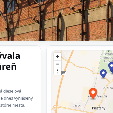
ývala
áreň
ná dieselová
je dnes vyhlásený
istórie mesta.