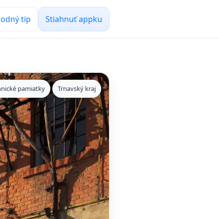
odný tip
Stiahnuť appku
hnické pamiatky
Trnavský kraj