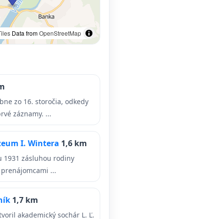
iles
Data from
OpenStreetMap
km
ne zo 16. storočia, odkedy
vé záznamy. ...
zeum I. Wintera
1,6 km
u 1931 zásluhou rodiny
i prenájomcami ...
ník
1,7 km
voril akademický sochár L. Ľ.