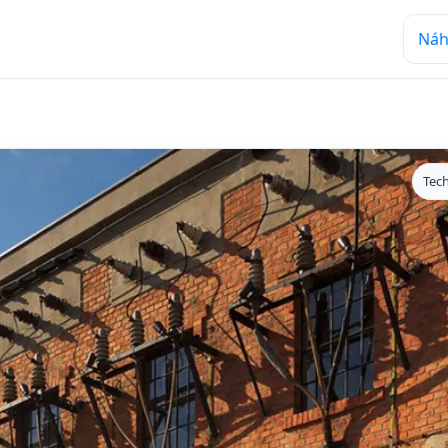
Náh
Tec