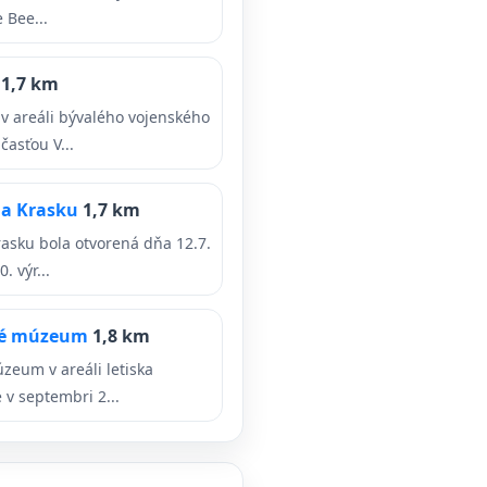
e Bee...
m
1,7 km
 areáli bývalého vojenského
časťou V...
na Krasku
1,7 km
asku bola otvorená dňa 12.7.
. výr...
cké múzeum
1,8 km
zeum v areáli letiska
 v septembri 2...