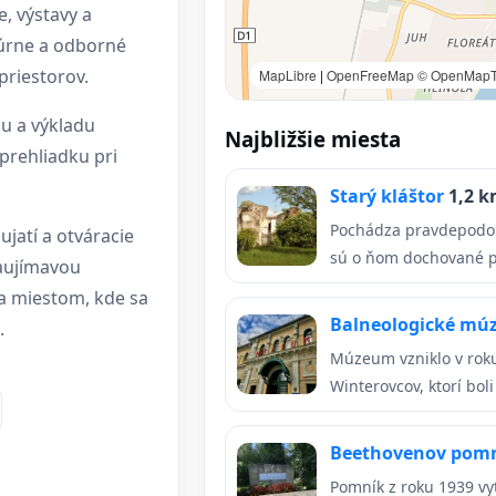
e, výstavy a
túrne a odborné
priestorov.
MapLibre
|
OpenFreeMap
© OpenMapT
u a výkladu
Najbližšie miesta
 prehliadku pri
Starý kláštor
1,2 
Pochádza pravdepodob
ujatí a otváracie
sú o ňom dochované pr
zaujímavou
 a miestom, kde sa
Balneologické mú
.
Múzeum vzniklo v rok
Winterovcov, ktorí bol
Beethovenov pom
Pomník z roku 1939 vyt