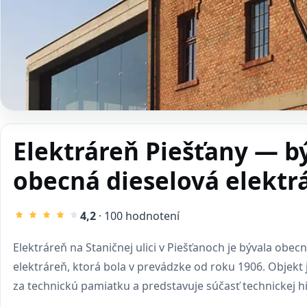
Elektráreň Piešťany — b
obecná dieselová elektr
4,2
· 100 hodnotení
Elektráreň na Staničnej ulici v Piešťanoch je bývala obec
elektráreň, ktorá bola v prevádzke od roku 1906. Objekt 
za technickú pamiatku a predstavuje súčasť technickej h