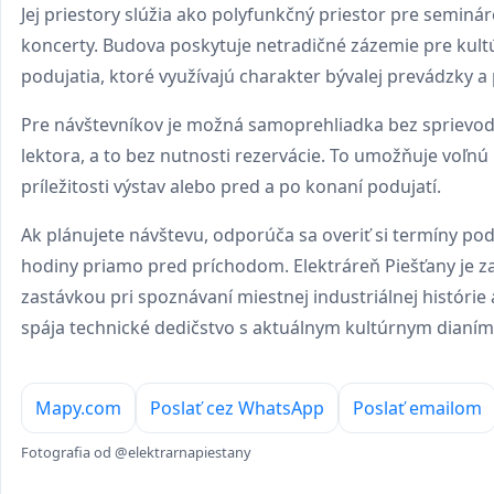
Jej priestory slúžia ako polyfunkčný priestor pre seminár
koncerty. Budova poskytuje netradičné zázemie pre kul
podujatia, ktoré využívajú charakter bývalej prevádzky a 
Pre návštevníkov je možná samoprehliadka bez sprievod
lektora, a to bez nutnosti rezervácie. To umožňuje voľnú
príležitosti výstav alebo pred a po konaní podujatí.
Ak plánujete návštevu, odporúča sa overiť si termíny pod
hodiny priamo pred príchodom. Elektráreň Piešťany je 
zastávkou pri spoznávaní miestnej industriálnej histórie
spája technické dedičstvo s aktuálnym kultúrnym dianím
Mapy.com
Poslať cez WhatsApp
Poslať emailom
Fotografia od @elektrarnapiestany