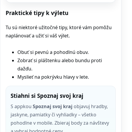
Praktické tipy k výletu
Tu sú niektoré užitočné tipy, ktoré vám pomôžu
naplánovať a užiť si váš výlet.
Obuť si pevnú a pohodlnú obuv.
Zobrať si pláštenku alebo bundu proti
dažďu.
Myslieť na pokrývku hlavy v lete.
Stiahni si Spoznaj svoj kraj
S appkou
Spoznaj svoj kraj
objavuj hradby,
jaskyne, pamiatky či vyhliadky – všetko
pohodlne v mobile. Zbieraj body za návštevy
a vyhraj hodnotné ceny.