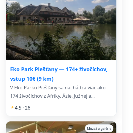
Eko Park Piešťany — 174+ živočíchov,
vstup 10€ (9 km)
V Eko Parku Piešťany sa nachádza viac ako
174 živočíchov z Afriky, Ázie, Južnej a...
4,5 · 26
Múzeá a galérie