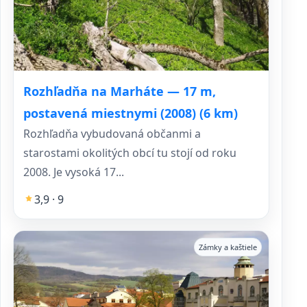
Rozhľadňa na Marháte — 17 m,
postavená miestnymi (2008) (6 km)
Rozhľadňa vybudovaná občanmi a
starostami okolitých obcí tu stojí od roku
2008. Je vysoká 17...
3,9 · 9
Zámky a kaštiele