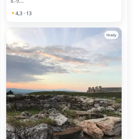
8.-9....
4,3 · 13
Hrady