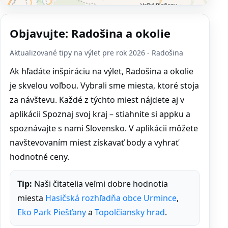
Objavujte: Radošina a okolie
Aktualizované tipy na výlet pre rok 2026 - Radošina
Ak hľadáte inšpiráciu na výlet, Radošina a okolie
je skvelou voľbou. Vybrali sme miesta, ktoré stoja
za návštevu. Každé z týchto miest nájdete aj v
aplikácii Spoznaj svoj kraj – stiahnite si appku a
spoznávajte s nami Slovensko. V aplikácii môžete
navštevovaním miest získavať body a vyhrať
hodnotné ceny.
Tip:
Naši čitatelia veľmi dobre hodnotia
miesta
Hasičská rozhľadňa obce Urmince
,
Eko Park Piešťany
a
Topolčiansky hrad
.