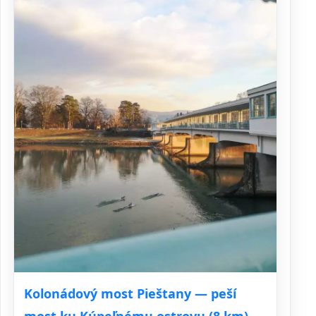
Kolonádový most Pieštany — peší