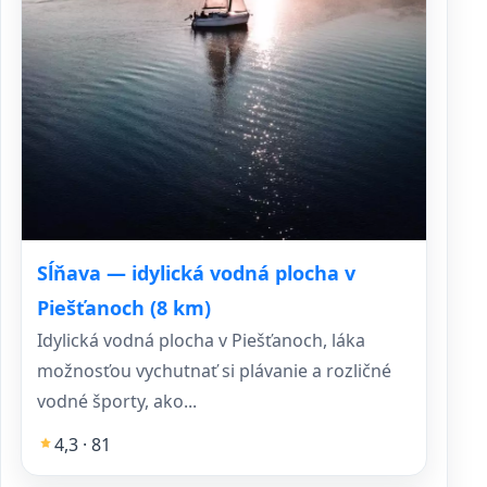
Sĺňava — idylická vodná plocha v
Piešťanoch (8 km)
Idylická vodná plocha v Piešťanoch, láka
možnosťou vychutnať si plávanie a rozličné
vodné športy, ako...
4,3 · 81