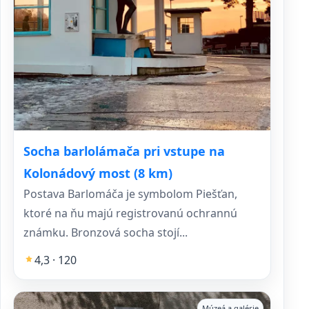
Socha barlolámača pri vstupe na
Kolonádový most (8 km)
Postava Barlomáča je symbolom Piešťan,
ktoré na ňu majú registrovanú ochrannú
známku. Bronzová socha stojí...
4,3 · 120
Múzeá a galérie