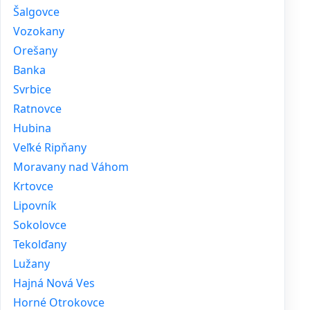
Šalgovce
Vozokany
Orešany
Banka
Svrbice
Ratnovce
Hubina
Veľké Ripňany
Moravany nad Váhom
Krtovce
Lipovník
Sokolovce
Tekolďany
Lužany
Hajná Nová Ves
Horné Otrokovce