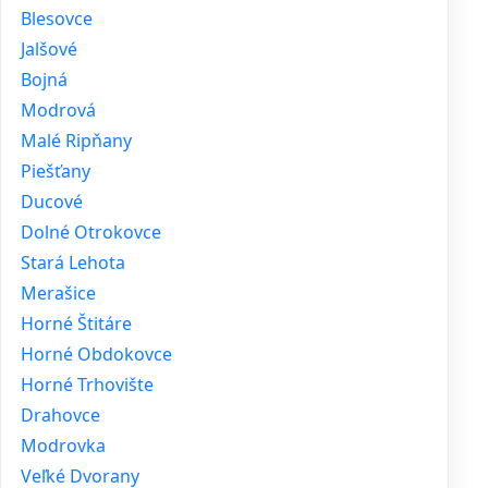
Blesovce
Jalšové
Bojná
Modrová
Malé Ripňany
Piešťany
Ducové
Dolné Otrokovce
Stará Lehota
Merašice
Horné Štitáre
Horné Obdokovce
Horné Trhovište
Drahovce
Modrovka
Veľké Dvorany