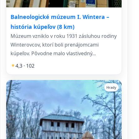
Balneologické múzeum I. Wintera –
história kúpeľov (8 km)
Múzeum vzniklo v roku 1931 zásluhou rodiny
Winterovcov, ktorí boli prenájomcami
kúpeľov. Pôvodne malo vlastivedný...
4,3 · 102
Hrady