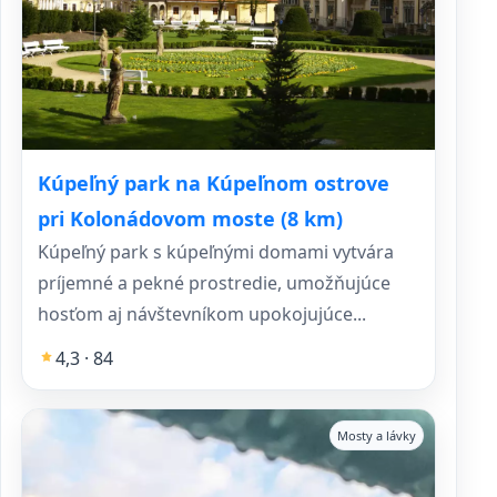
Kúpeľný park na Kúpeľnom ostrove
pri Kolonádovom moste (8 km)
Kúpeľný park s kúpeľnými domami vytvára
príjemné a pekné prostredie, umožňujúce
hosťom aj návštevníkom upokojujúce...
4,3 · 84
Mosty a lávky