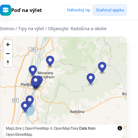
Poď na výlet
Náhodný tip
Stiahnuť appku
Domov
/ Tipy na výlet / Objavujte: Radošina a okolie
MapLibre
|
OpenFreeMap
© OpenMapTiles
Data from
OpenStreetMap