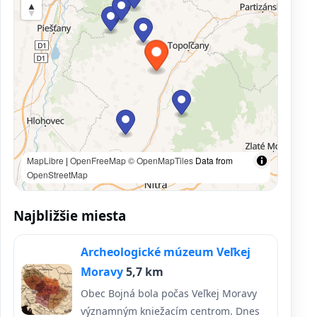
MapLibre
|
OpenFreeMap
© OpenMapTiles
Data from
OpenStreetMap
Najbližšie miesta
Archeologické múzeum Veľkej
Moravy
5,7 km
Obec Bojná bola počas Veľkej Moravy
významným kniežacím centrom. Dnes