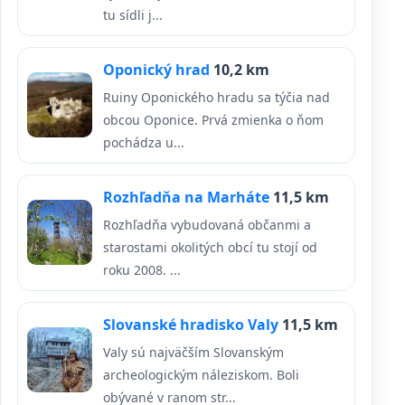
tu sídli j...
Oponický hrad
10,2 km
Ruiny Oponického hradu sa týčia nad
obcou Oponice. Prvá zmienka o ňom
pochádza u...
Rozhľadňa na Marháte
11,5 km
Rozhľadňa vybudovaná občanmi a
starostami okolitých obcí tu stojí od
roku 2008. ...
Slovanské hradisko Valy
11,5 km
Valy sú najväčším Slovanským
archeologickým náleziskom. Boli
obývané v ranom str...