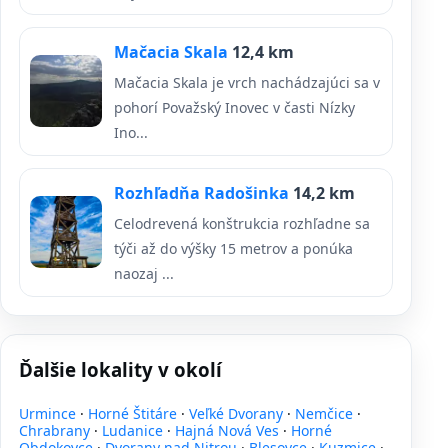
Mačacia Skala
12,4 km
Mačacia Skala je vrch nachádzajúci sa v
pohorí Považský Inovec v časti Nízky
Ino...
Rozhľadňa Radošinka
14,2 km
Celodrevená konštrukcia rozhľadne sa
týči až do výšky 15 metrov a ponúka
naozaj ...
Ďalšie lokality v okolí
Urmince
·
Horné Štitáre
·
Veľké Dvorany
·
Nemčice
·
Chrabrany
·
Ludanice
·
Hajná Nová Ves
·
Horné
Obdokovce
·
Dvorany nad Nitrou
·
Blesovce
·
Kuzmice
·