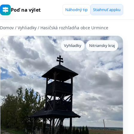
Poď na výlet
Náhodný tip
Stiahnuť appku
Domov
/
Vyhliadky
/ Hasičská rozhľadňa obce Urmince
Vyhliadky
Nitriansky kraj