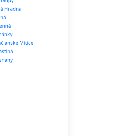
zolupy
ká Hradná
nná
enná
hánky
čianske Mitice
stiná
eňany