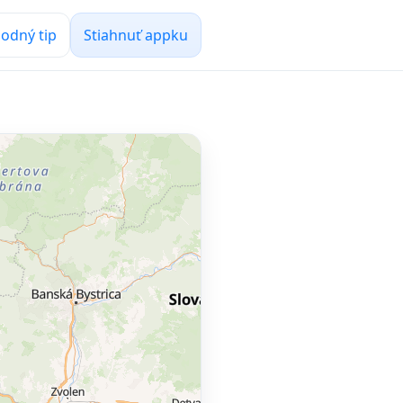
odný tip
Stiahnuť appku