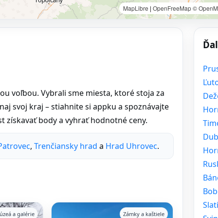
MapLibre
|
OpenFreeMap
© OpenM
Ďal
Pru
Ľut
lou voľbou. Vybrali sme miesta, ktoré stoja za
Dež
naj svoj kraj – stiahnite si appku a spoznávajte
Hor
t získavať body a vyhrať hodnotné ceny.
Tim
Dub
 Patrovec
,
Trenčiansky hrad
a
Hrad Uhrovec
.
Hor
Rus
Bán
Bob
Sla
úzeá a galérie
Zámky a kaštiele