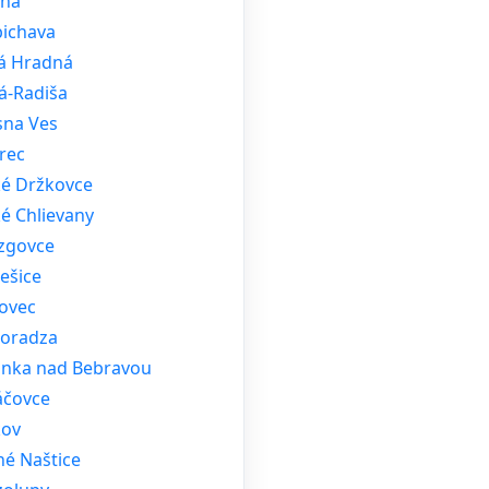
nná
bichava
á Hradná
á-Radiša
sna Ves
rec
ké Držkovce
é Chlievany
zgovce
ešice
ovec
oradza
tinka nad Bebravou
áčovce
kov
né Naštice