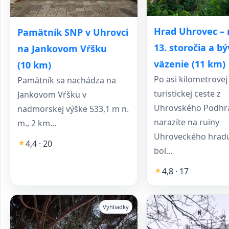
Hrad Uhrovec – 
Pamätník SNP v Uhrovci
13. storočia a bý
na Jankovom Vŕšku
väzenie (11 km)
(10 km)
Po asi kilometrovej
Pamätník sa nachádza na
turistickej ceste z
Jankovom Vŕšku v
Uhrovského Podhra
nadmorskej výške 533,1 m n.
narazíte na ruiny
m., 2 km...
Uhroveckého hradu
4,4 · 20
bol...
4,8 · 17
Vyhliadky