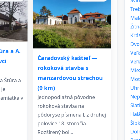
Svi
Tre
Mal
Žitn
Krá
Dvo
úra a A.
Veľ
Čaradovský kaštieľ —
vci
Veľk
rokoková stavba s
Mie
manzardovou strechou
Mot
a Štúra a
(9 km)
Uhr
 je
Nep
Jednopodlažná pôvodne
pamiatka v
Sla
rokoková stavba na
Hal
pôdoryse písmena L z druhej
Šíp
polovice 18. storočia.
Dol
Rozšírený bol...