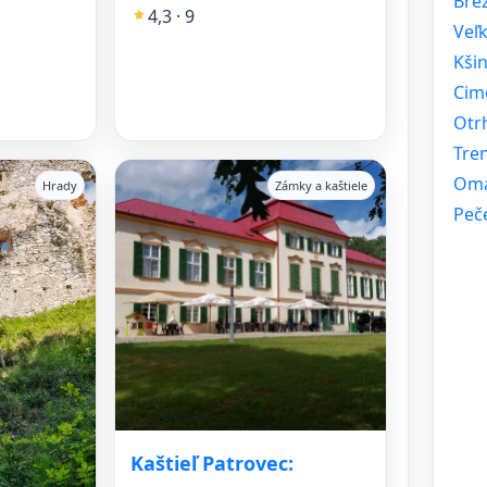
Bre
4,3 · 9
Veľ
Kši
Cim
Otr
Tren
Oma
Hrady
Zámky a kaštiele
Peč
Kaštieľ Patrovec: