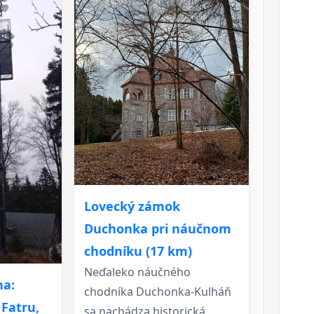
Lovecký zámok
Duchonka pri náučnom
chodníku (17 km)
Neďaleko náučného
na:
chodníka Duchonka-Kulháň
 Fatru,
sa nachádza historická