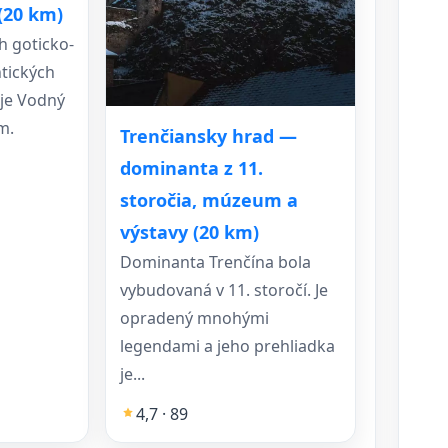
(20 km)
h goticko-
tických
 je Vodný
m.
Trenčiansky hrad —
dominanta z 11.
storočia, múzeum a
výstavy (20 km)
Dominanta Trenčína bola
vybudovaná v 11. storočí. Je
opradený mnohými
legendami a jeho prehliadka
je...
4,7 · 89