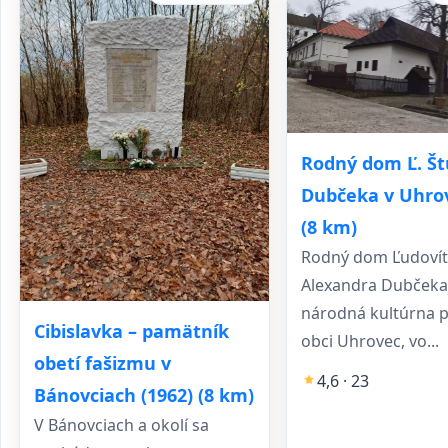
Rodný dom Ľ. Št
Dubčeka v Uhro
(8 km)
Rodný dom Ľudovít
Alexandra Dubčeka
národná kultúrna 
Cibislavka – pamätník
obci Uhrovec, vo...
obetí fašizmu v
4,6 · 23
Bánovciach (1962) (8 km)
V Bánovciach a okolí sa