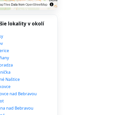
apTiles
Data from
OpenStreetMap
šie lokality v okolí
sy
ov
erice
ňany
oradza
nička
né Naštice
kovce
ovce nad Bebravou
ot
tina nad Bebravou