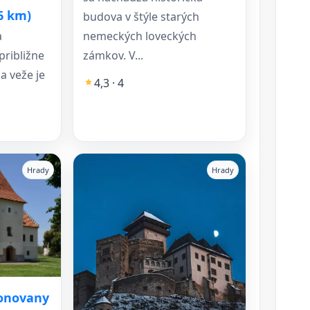
16 km)
budova v štýle starých
nemeckých loveckých
a
zámkov. V...
približne
a veže je
4,3 · 4
Hrady
Hrady
onovany