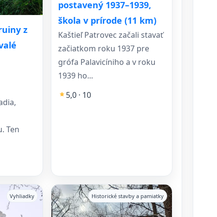
postavený 1937–1939,
škola v prírode (11 km)
ruiny z
Kaštieľ Patrovec začali stavať
valé
začiatkom roku 1937 pre
grófa Palavicíniho a v roku
1939 ho...
5,0 · 10
dia,
. Ten
Vyhliadky
Historické stavby a pamiatky