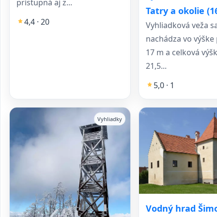
prístupná aj z...
Tatry a okolie (
4,4 · 20
Vyhliadková veža s
nachádza vo výške 
17 m a celková výšk
21,5...
5,0 · 1
Vyhliadky
Vodný hrad Šim