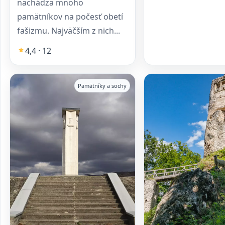
nachádza mnoho
pamätníkov na počesť obetí
fašizmu. Najväčším z nich...
4,4 · 12
Pamätníky a sochy