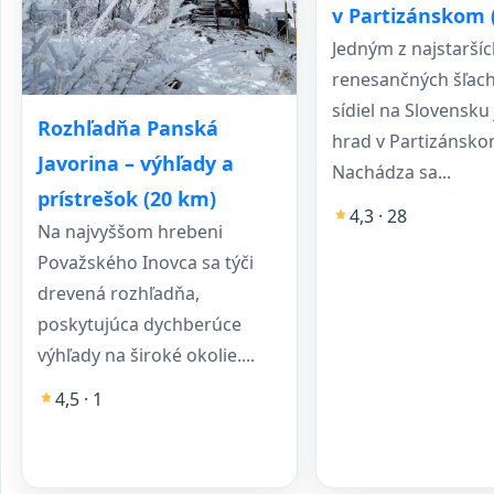
v Partizánskom 
Jedným z najstaršíc
renesančných šľach
sídiel na Slovensku
Rozhľadňa Panská
hrad v Partizánsko
Javorina – výhľady a
Nachádza sa...
prístrešok (20 km)
4,3 · 28
Na najvyššom hrebeni
Považského Inovca sa týči
drevená rozhľadňa,
poskytujúca dychberúce
výhľady na široké okolie....
4,5 · 1