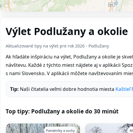
Výlet Podlužany a okolie
Aktualizované tipy na výlet pre rok 2026 - Podlužany
Ak hľadáte inšpiráciu na výlet, Podlužany a okolie je skve
návštevu. Každé z týchto miest nájdete aj v aplikácii Spoz
s nami Slovensko. V aplikácii môžete navštevovaním mies
Tip:
Naši čitatelia veľmi dobre hodnotia miesta
Kaštieľ
Top tipy: Podlužany a okolie do 30 minút
Pamätníky a sochy
M