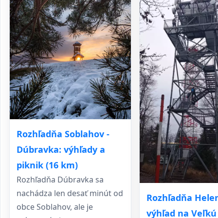
Rozhľadňa Soblahov -
Dúbravka: výhľady a
piknik (16 km)
Rozhľadňa Dúbravka sa
nachádza len desať minút od
Rozhľadňa Hele
obce Soblahov, ale je
výhľad na Veľkú