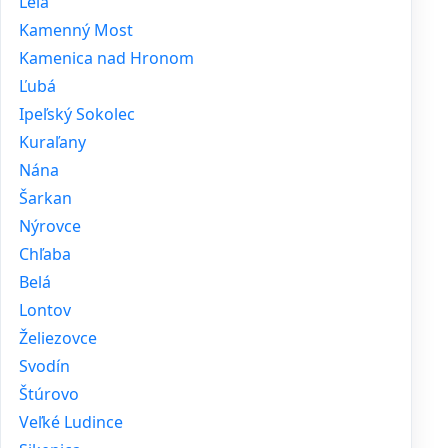
Leľa
Kamenný Most
Kamenica nad Hronom
Ľubá
Ipeľský Sokolec
Kuraľany
Nána
Šarkan
Nýrovce
Chľaba
Belá
Lontov
Želiezovce
Svodín
Štúrovo
Veľké Ludince