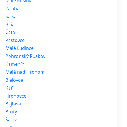
Malé Kosihy
Zalaba
Salka
Bíňa
Čata
Pastovce
Malé Ludince
Pohronský Ruskov
Kamenín
Malá nad Hronom
Bielovce
Keť
Hronovce
Bajtava
Bruty
Šalov