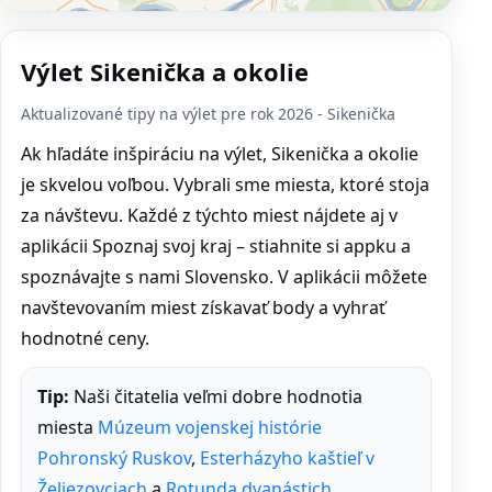
Výlet Sikenička a okolie
Aktualizované tipy na výlet pre rok 2026 - Sikenička
Ak hľadáte inšpiráciu na výlet, Sikenička a okolie
je skvelou voľbou. Vybrali sme miesta, ktoré stoja
za návštevu. Každé z týchto miest nájdete aj v
aplikácii Spoznaj svoj kraj – stiahnite si appku a
spoznávajte s nami Slovensko. V aplikácii môžete
navštevovaním miest získavať body a vyhrať
hodnotné ceny.
Tip:
Naši čitatelia veľmi dobre hodnotia
miesta
Múzeum vojenskej histórie
Pohronský Ruskov
,
Esterházyho kaštieľ v
Želiezovciach
a
Rotunda dvanástich