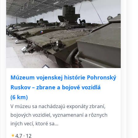
Múzeum vojenskej histórie Pohronský
Ruskov – zbrane a bojové vozidlá
(6 km)
V múzeu sa nachádzajú exponáty zbraní,
bojových vozidiel, vyznamenaní a rôznych
iných vecí, ktoré sa...
4,7 · 12