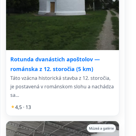
Rotunda dvanástich apoštolov —
románska z 12. storočia (5 km)
Táto vzácna historická stavba z 12. storočia,
je postavená v románskom slohu a nachádza
sa...
4,5 · 13
Múzeá a galérie