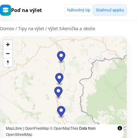
Poď na výlet
Náhodný tip
Stiahnuť appku
Domov
/ Tipy na výlet / Výlet Sikenička a okolie
MapLibre
|
OpenFreeMap
© OpenMapTiles
Data from
OpenStreetMap