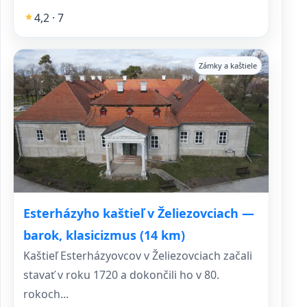
4,2 · 7
Zámky a kaštiele
Esterházyho kaštieľ v Želiezovciach —
barok, klasicizmus (14 km)
Kaštieľ Esterházyovcov v Želiezovciach začali
stavať v roku 1720 a dokončili ho v 80.
rokoch...