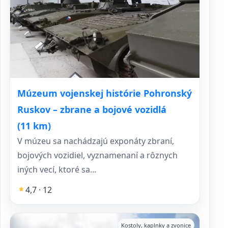
Múzeum vojenskej histórie Pohronský
Ruskov – zbrane a bojové vozidlá
(11 km)
V múzeu sa nachádzajú exponáty zbraní,
bojových vozidiel, vyznamenaní a rôznych
iných vecí, ktoré sa...
4,7 · 12
Kostoly, kaplnky a zvonice