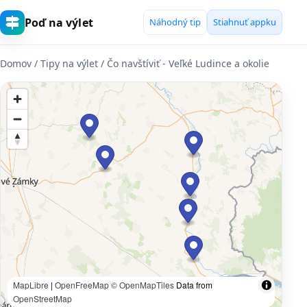
Poď na výlet
Náhodný tip
Stiahnuť appku
Domov
/ Tipy na výlet / Čo navštíviť - Veľké Ludince a okolie
MapLibre
|
OpenFreeMap
© OpenMapTiles
Data from
OpenStreetMap