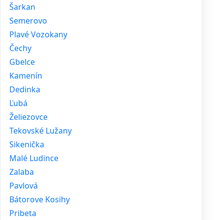
Šarkan
Semerovo
Plavé Vozokany
Čechy
Gbelce
Kamenín
Dedinka
Ľubá
Želiezovce
Tekovské Lužany
Sikenička
Malé Ludince
Zalaba
Pavlová
Bátorove Kosihy
Pribeta