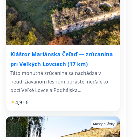
Kláštor Mariánska Čeľaď — zrúcanina
pri Veľkých Lovciach (17 km)
Táto mohutná zrúcanina sa nachádza v
neudržiavanom lesnom poraste, neďaleko
obcí Veľké Lovce a Podhájska....
4,9 · 6
Mosty a lávky