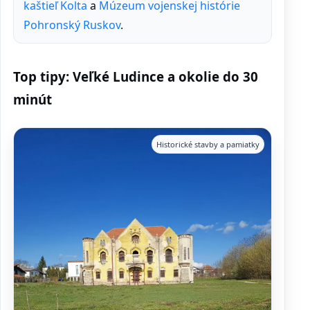
kaštieľ Kolta
a
Múzeum vojenskej histórie
Pohronský Ruskov
.
Top tipy: Veľké Ludince a okolie do 30
minút
Historické stavby a pamiatky