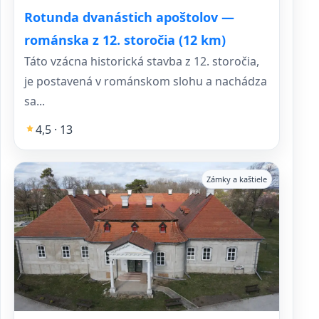
Rotunda dvanástich apoštolov —
románska z 12. storočia (12 km)
Táto vzácna historická stavba z 12. storočia,
je postavená v románskom slohu a nachádza
sa...
4,5 · 13
Zámky a kaštiele