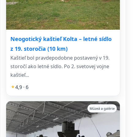
Neogotický kaštieľ Kolta – letné sídlo
z 19. storočia (10 km)
Kaštieľ bol pravdepodobne postavený v 19.
storočí ako letné sídlo. Po 2. svetovej vojne
kaštieľ...
4,9 · 6
Múzeá a galérie