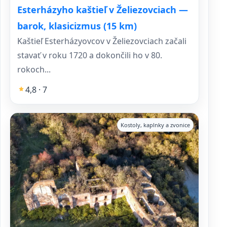
Esterházyho kaštieľ v Želiezovciach —
barok, klasicizmus (15 km)
Kaštieľ Esterházyovcov v Želiezovciach začali
stavať v roku 1720 a dokončili ho v 80.
rokoch...
4,8 · 7
Kostoly, kaplnky a zvonice