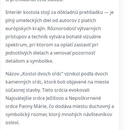
Interiér kostola stojí za dôkladnú prehliadku — je
plný umeleckých diel od autorov z piatich
európskych krajín. Rôznorodosť výtvarných
prístupov a techník vytvára bohaté vizuálne
spektrum, pri ktorom sa oplatí zastaviť pri
jednotlivých dielach a venovať pozornosť
detailom a symbolike.
Názov „Kostol dvoch sŕdc“ vznikol podľa dvoch
kamenných sŕdc, ktoré boli objavené na mieste
súčasnej stavby. Tieto srdcia evokovali
Najsvätejšie srdce Ježišovo a Nepoškvrnené
srdce Panny Márie, čo dodáva miestu duchovný a
symbolický rozmer, ktorý mnohých návštevníkov
osloví.