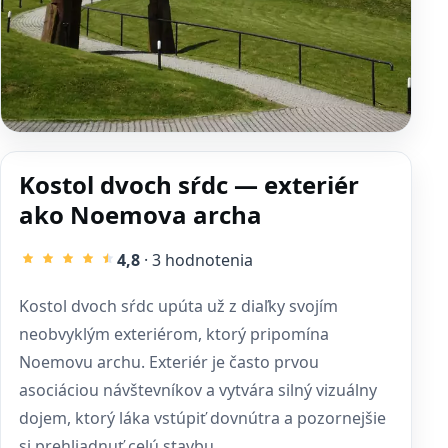
Kostol dvoch sŕdc — exteriér
ako Noemova archa
4,8
· 3 hodnotenia
Kostol dvoch sŕdc upúta už z diaľky svojím
neobvyklým exteriérom, ktorý pripomína
Noemovu archu. Exteriér je často prvou
asociáciou návštevníkov a vytvára silný vizuálny
dojem, ktorý láka vstúpiť dovnútra a pozornejšie
si prehliadnuť celú stavbu.