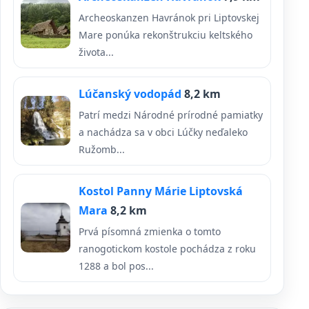
Archeoskanzen Havránok pri Liptovskej
Mare ponúka rekonštrukciu keltského
života...
Lúčanský vodopád
8,2 km
Patrí medzi Národné prírodné pamiatky
a nachádza sa v obci Lúčky neďaleko
Ružomb...
Kostol Panny Márie Liptovská
Mara
8,2 km
Prvá písomná zmienka o tomto
ranogotickom kostole pochádza z roku
1288 a bol pos...