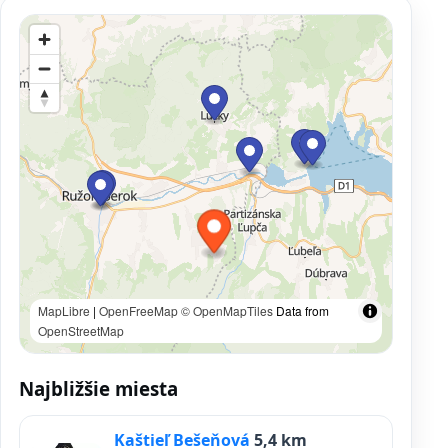
MapLibre
|
OpenFreeMap
© OpenMapTiles
Data from
OpenStreetMap
Najbližšie miesta
Kaštieľ Bešeňová
5,4 km