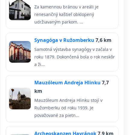
Za kamennou bránou v areáli je
renesančný kaštieľ obklopený
udržiavaným parkom. ...
Synagóga v Ružomberku
7,6 km
Samotná výstavba synagógy v začala v
roku 1879. Dokončená bola o rok neskôr
a ži...
Mauzóleum Andreja Hlinku
7,7
km
Mauzóleum Andreja Hlinku stojí v
Ružomberku od roku 1939. Je
považované za pietn...
Archeoskanzen Havránok
7,9 km