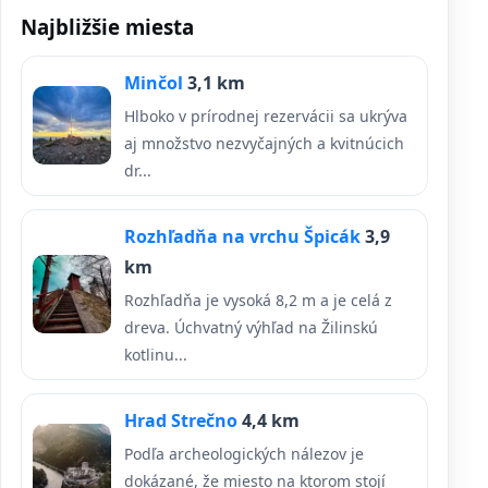
Najbližšie miesta
Minčol
3,1 km
Hlboko v prírodnej rezervácii sa ukrýva
aj množstvo nezvyčajných a kvitnúcich
dr...
Rozhľadňa na vrchu Špicák
3,9
km
Rozhľadňa je vysoká 8,2 m a je celá z
dreva. Úchvatný výhľad na Žilinskú
kotlinu...
Hrad Strečno
4,4 km
Podľa archeologických nálezov je
dokázané, že miesto na ktorom stojí