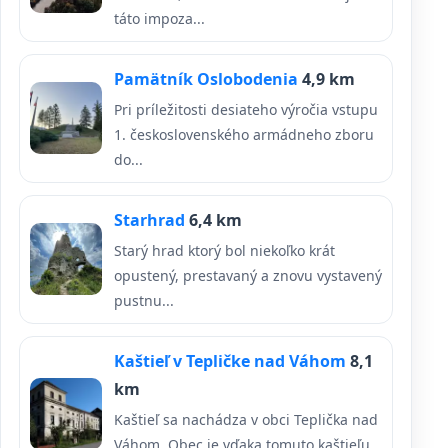
táto impoza...
Pamätník Oslobodenia
4,9 km
Pri príležitosti desiateho výročia vstupu
1. československého armádneho zboru
do...
Starhrad
6,4 km
Starý hrad ktorý bol niekoľko krát
opustený, prestavaný a znovu vystavený
pustnu...
Kaštieľ v Tepličke nad Váhom
8,1
km
Kaštieľ sa nachádza v obci Teplička nad
Váhom. Obec je vďaka tomuto kaštieľu,