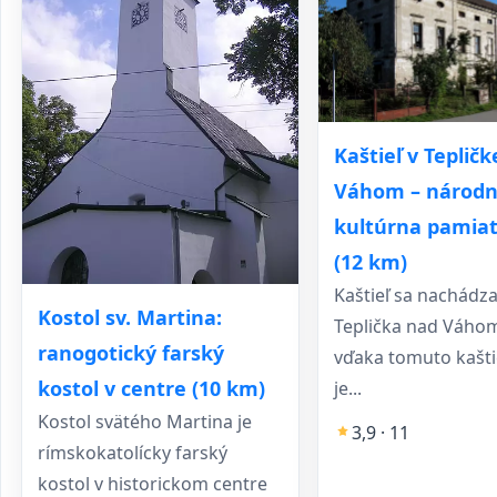
Kaštieľ v Teplič
Váhom – národ
kultúrna pamia
(12 km)
Kaštieľ sa nachádza
Kostol sv. Martina:
Teplička nad Váhom
ranogotický farský
vďaka tomuto kašti
kostol v centre (10 km)
je...
Kostol svätého Martina je
3,9 · 11
rímskokatolícky farský
kostol v historickom centre