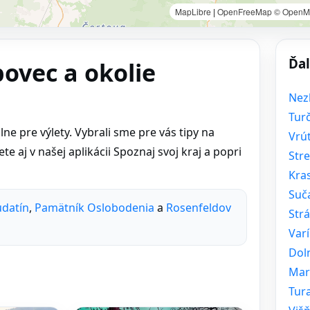
MapLibre
|
OpenFreeMap
© OpenM
Ďal
povec a okolie
Nez
Tur
ne pre výlety. Vybrali sme pre vás tipy na
Vrú
e aj v našej aplikácii Spoznaj svoj kraj a popri
Str
Kra
Suč
datín
,
Pamätník Oslobodenia
a
Rosenfeldov
Str
Var
Doln
Mar
Tur