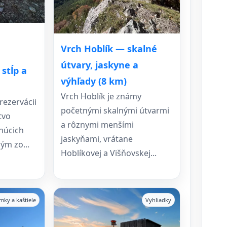
Vrch Hoblík — skalné
útvary, jaskyne a
stĺp a
výhľady (8 km)
Vrch Hoblík je známy
rezervácii
početnými skalnými útvarmi
tvo
a rôznymi menšími
tnúcich
jaskyňami, vrátane
ým zo...
Hoblíkovej a Višňovskej...
mky a kaštiele
Vyhliadky