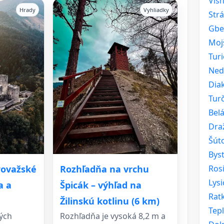
Viš
Hrady
Vyhliadky
Str
Gbe
Moj
Turi
Ned
Dia
Turč
Bel
Dra
Šút
Byst
Ros
Považské
Rozhľadňa na vrchu
Lysi
a a
Špicák – výhľad na
Rat
Žilinskú kotlinu (6 km)
Tep
ých
Rozhľadňa je vysoká 8,2 m a