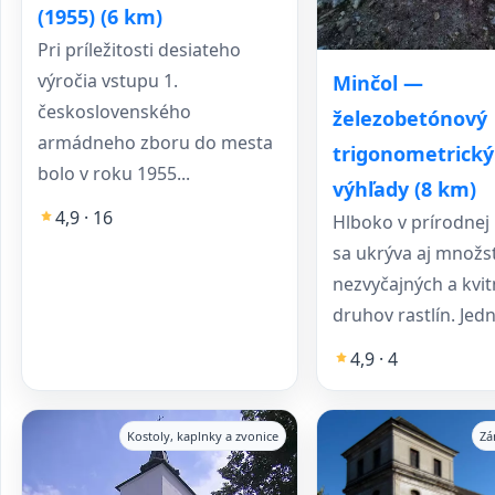
(1955) (6 km)
Pri príležitosti desiateho
výročia vstupu 1.
Minčol —
československého
železobetónový
armádneho zboru do mesta
trigonometrický 
bolo v roku 1955...
výhľady (8 km)
4,9 · 16
Hlboko v prírodnej 
sa ukrýva aj množs
nezvyčajných a kvi
druhov rastlín. Jedn
4,9 · 4
Kostoly, kaplnky a zvonice
Zá