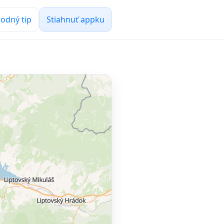
odný tip
Stiahnuť appku