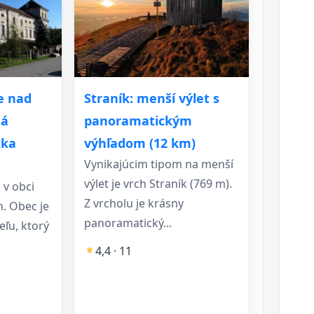
ke nad
Straník: menší výlet s
ná
panoramatickým
tka
výhľadom (12 km)
Vynikajúcim tipom na menší
výlet je vrch Straník (769 m).
 v obci
Z vrcholu je krásny
. Obec je
panoramatický...
eľu, ktorý
4,4 · 11