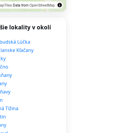
apTiles
Data from
OpenStreetMap
šie lokality v okolí
budská Lúčka
čianske Kľačany
tky
ečno
sňany
any
áňavy
ín
á Tižina
tin
any