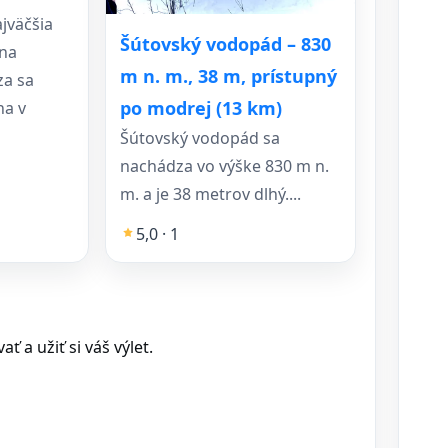
jväčšia
Šútovský vodopád – 830
 na
m n. m., 38 m, prístupný
za sa
po modrej (13 km)
na v
Šútovský vodopád sa
nachádza vo výške 830 m n.
m. a je 38 metrov dlhý....
5,0 · 1
 a užiť si váš výlet.