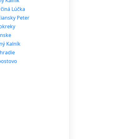
ý Kalník
rčiná Lúčka
iansky Peter
okreky
ánske
ný Kalník
hradie
bostovo