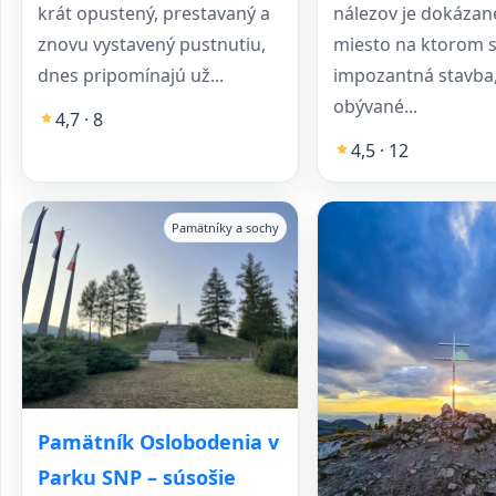
krát opustený, prestavaný a
nálezov je dokázan
znovu vystavený pustnutiu,
miesto na ktorom st
dnes pripomínajú už...
impozantná stavba,
obývané...
4,7 · 8
4,5 · 12
Pamätníky a sochy
Pamätník Oslobodenia v
Parku SNP – súsošie