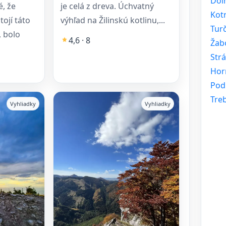
Doln
é, že
je celá z dreva. Úchvatný
Kot
ojí táto
výhľad na Žilinskú kotlinu,...
Turč
 bolo
4,6 · 8
Žab
Str
Hor
Pod
Tre
Vyhliadky
Vyhliadky