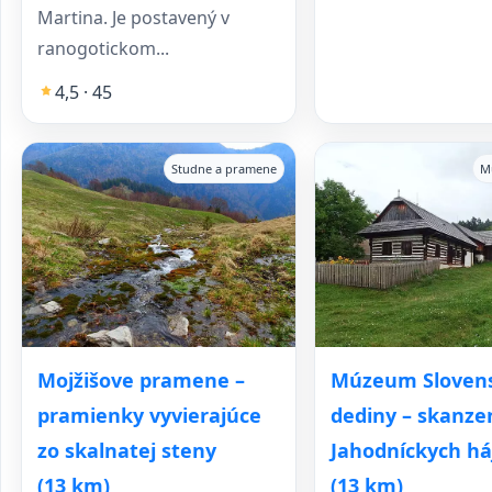
Martina. Je postavený v
ranogotickom...
4,5 · 45
Studne a pramene
M
Mojžišove pramene –
Múzeum Sloven
pramienky vyvierajúce
dediny – skanze
zo skalnatej steny
Jahodníckych há
(13 km)
(13 km)