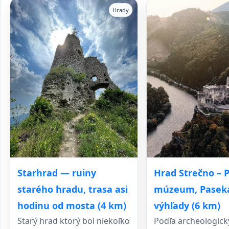
Hrady
Starhrad — ruiny
Hrad Strečno – 
starého hradu, trasa asi
múzeum, Pasek
hodinu od mosta (4 km)
výhľady (6 km)
Starý hrad ktorý bol niekoľko
Podľa archeologick