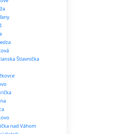
ňové
áža
ľany
š
e
edza
ková
ianska Štiavnička
á
žkovce
ovo
rička
ina
ca
kovo
lička nad Váhom