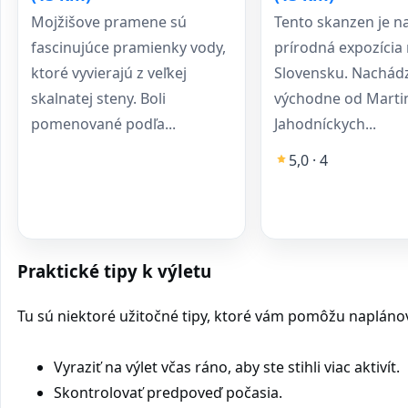
Mojžišove pramene sú
Tento skanzen je na
fascinujúce pramienky vody,
prírodná expozícia
ktoré vyvierajú z veľkej
Slovensku. Nachád
skalnatej steny. Boli
východne od Marti
pomenované podľa...
Jahodníckych...
5,0 · 4
Praktické tipy k výletu
Tu sú niektoré užitočné tipy, ktoré vám pomôžu naplánovať
Vyraziť na výlet včas ráno, aby ste stihli viac aktivít.
Skontrolovať predpoveď počasia.