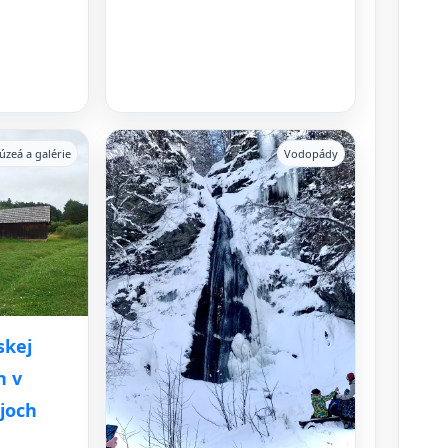
úzeá a galérie
Vodopády
skej
n v
joch