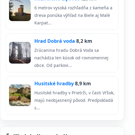
6 metrov vysoká rozhľadňa z kameňa a
dreva ponúka výhľad na Biele aj Malé
Karpat...
Hrad Dobrá voda
8,2 km
Zrúcanina hradu Dobrá Voda sa
nachádza len kúsok od rovnomennej
obce. Od parkovi...
Husitské hradby
8,9 km
Husitské hradby v Prietrži, v časti Vŕšok,
majú neobjasnený pôvod. Predpokladá
s...