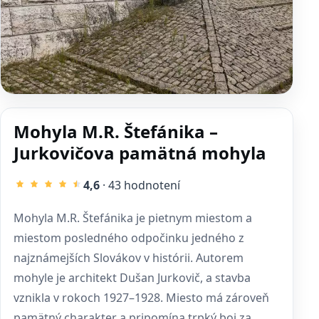
Mohyla M.R. Štefánika –
Jurkovičova pamätná mohyla
4,6
· 43 hodnotení
Mohyla M.R. Štefánika je pietnym miestom a
miestom posledného odpočinku jedného z
najznámejších Slovákov v histórii. Autorem
mohyle je architekt Dušan Jurkovič, a stavba
vznikla v rokoch 1927–1928. Miesto má zároveň
pamätný charakter a pripomína trpký boj za