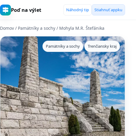
Poď na výlet
Náhodný tip
Stiahnuť appku
Domov
/
Pamätníky a sochy
/ Mohyla M.R. Štefánika
Pamätníky a sochy
Trenčiansky kraj