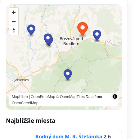
MapLibre
|
OpenFreeMap
© OpenMapTiles
Data from
OpenStreetMap
Najbližšie miesta
Rodný dom M. R. Štefánika
2,6