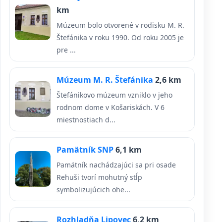
km
Múzeum bolo otvorené v rodisku M. R.
Štefánika v roku 1990. Od roku 2005 je
pre ...
Múzeum M. R. Štefánika
2,6 km
Štefánikovo múzeum vzniklo v jeho
rodnom dome v Košariskách. V 6
miestnostiach d...
Pamätník SNP
6,1 km
Pamätník nachádzajúci sa pri osade
Rehuši tvorí mohutný stĺp
symbolizujúcich ohe...
Rozhladňa Lipovec
6,2 km