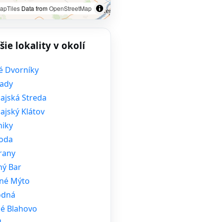
apTiles
Data from
OpenStreetMap
šie lokality v okolí
é Dvorníky
ady
ajská Streda
ajský Klátov
niky
oda
rany
ný Bar
né Mýto
odná
ké Blahovo