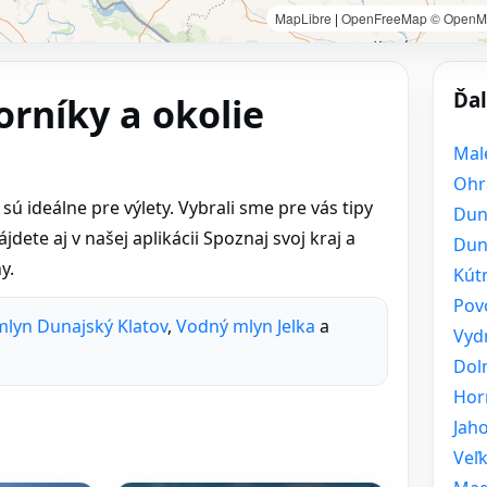
MapLibre
|
OpenFreeMap
© OpenM
Ďal
orníky a okolie
Mal
Ohr
ú ideálne pre výlety. Vybrali sme pre vás tipy
Dun
dete aj v našej aplikácii Spoznaj svoj kraj a
Dun
y.
Kút
Pov
lyn Dunajský Klatov
,
Vodný mlyn Jelka
a
Vyd
Dol
Hor
Jah
Veľ