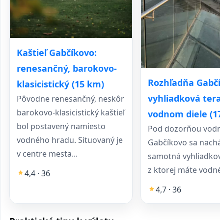
Kaštieľ Gabčíkovo:
renesančný, barokovo-
Rozhľadňa Gabčí
klasicistický (15 km)
vyhliadková tera
Pôvodne renesančný, neskôr
barokovo-klasicistický kaštieľ
vodnom diele (1
bol postavený namiesto
Pod dozorňou vodn
vodného hradu. Situovaný je
Gabčíkovo sa nach
v centre mesta...
samotná vyhliadkov
z ktorej máte vodné 
4,4 · 36
4,7 · 36