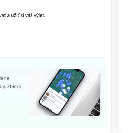
 a užiť si váš výlet.
dené
dy. Zbieraj