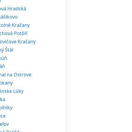
d
ová Hradská
ášikovo
tolné Kračany
chová Potôň
ľovičove Kračany
ý Štál
kúň
áň
hal na Ostrove
okany
ônske Lúky
ska
oľníky
ice
eľov