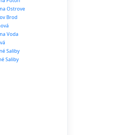
ná Potôň
 na Ostrove
ľov Brod
hová
rna Voda
ová
né Saliby
é Saliby