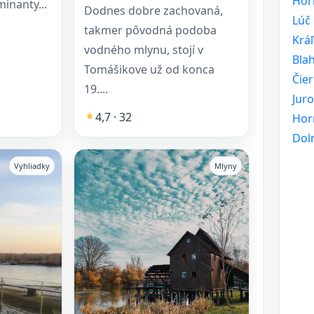
Hor
inanty...
Dodnes dobre zachovaná,
Lúč
takmer pôvodná podoba
Krá
vodného mlynu, stojí v
Bla
Tomášikove už od konca
Čie
19....
Jur
4,7 · 32
Hor
Doln
Vyhliadky
Mlyny