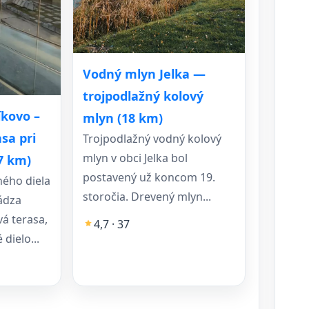
Vodný mlyn Jelka —
trojpodlažný kolový
kovo –
mlyn (18 km)
sa pri
Trojpodlažný vodný kolový
mlyn v obci Jelka bol
7 km)
postavený už koncom 19.
ého diela
storočia. Drevený mlyn...
ádza
á terasa,
4,7 · 37
dielo...