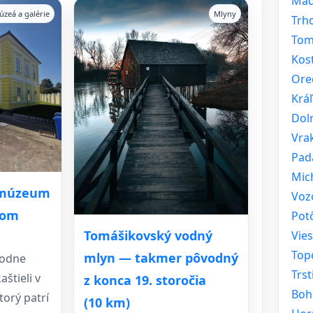
Ma
úzeá a galérie
Mlyny
Trh
Tom
Kos
Ore
Krá
Doln
Vra
Pad
Mic
 múzeum
Voz
tom
Pot
Tomášikovský vodný
Vie
Top
mlyn — takmer pôvodný
vodne
Trst
štieli v
z konca 19. storočia
Boh
torý patrí
(10 km)