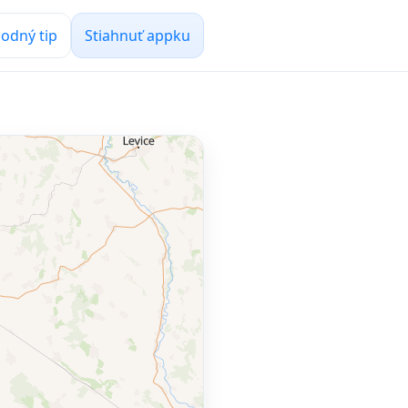
odný tip
Stiahnuť appku