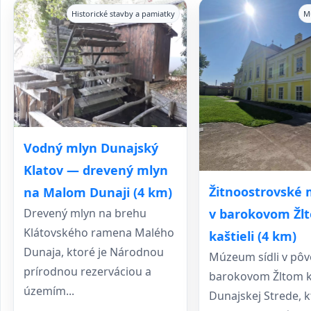
Historické stavby a pamiatky
M
Vodný mlyn Dunajský
Klatov — drevený mlyn
Žitnoostrovské
na Malom Dunaji (4 km)
v barokovom Žl
Drevený mlyn na brehu
Klátovského ramena Malého
kaštieli (4 km)
Dunaja, ktoré je Národnou
Múzeum sídli v pô
prírodnou rezerváciou a
barokovom Žltom ka
územím...
Dunajskej Strede, k