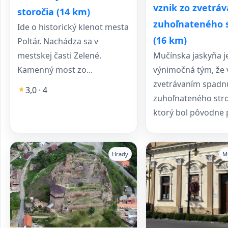
vznik zo zvetráv
storočia (14 km)
zuhoľnateného 
Ide o historický klenot mesta
(16 km)
Poltár. Nachádza sa v
Mučínska jaskyňa j
mestskej časti Zelené.
výnimočná tým, že 
Kamenný most zo...
zvetrávaním spadn
3,0 · 4
zuhoľnateného str
ktorý bol pôvodne p
Hrady
M