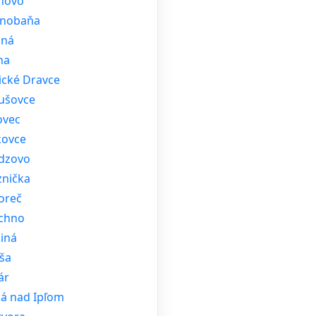
inovo
inobaňa
iná
ha
ické Dravce
ušovce
ovec
kovce
dzovo
znička
oreč
ichno
iná
ša
ár
ká nad Ipľom