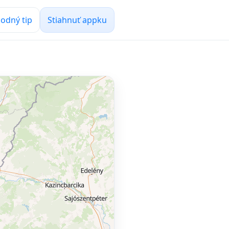
odný tip
Stiahnuť appku