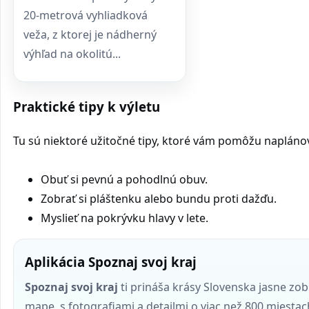
20-metrová vyhliadková
veža, z ktorej je nádherný
výhľad na okolitú...
Praktické tipy k výletu
Tu sú niektoré užitočné tipy, ktoré vám pomôžu naplánovať
Obuť si pevnú a pohodlnú obuv.
Zobrať si pláštenku alebo bundu proti dažďu.
Myslieť na pokrývku hlavy v lete.
Aplikácia Spoznaj svoj kraj
Spoznaj svoj kraj
ti prináša krásy Slovenska jasne zo
mape, s fotografiami a detailmi o viac než 800 miestac