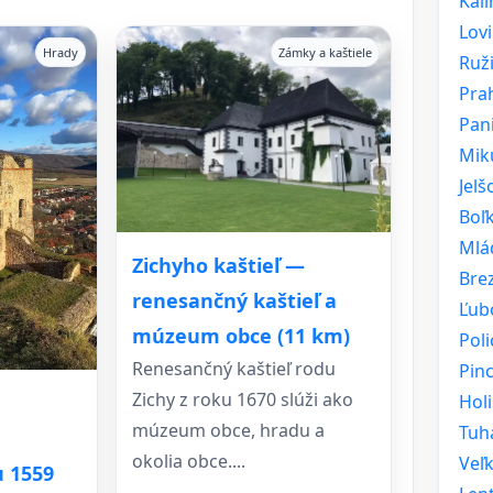
Kal
Lov
Hrady
Zámky a kaštiele
Ruž
Pra
Pan
Mik
Jelš
Boľ
Mlá
Zichyho kaštieľ —
Bre
renesančný kaštieľ a
Ľub
múzeum obce (11 km)
Pol
Renesančný kaštieľ rodu
Pinc
Zichy z roku 1670 slúži ako
Holi
múzeum obce, hradu a
Tuh
okolia obce....
Veľ
u 1559