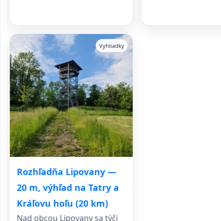
Vyhliadky
Rozhľadňa Lipovany —
20 m, výhľad na Tatry a
Kráľovu hoľu (20 km)
Nad obcou Lipovany sa týči