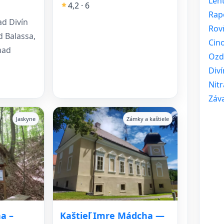
Len
4,2 · 6
Rap
ad Divín
Rov
 Balassa,
Cin
nad
Ozd
Diví
Nit
Záv
Jaskyne
Zámky a kaštiele
a –
Kaštieľ Imre Mádcha —