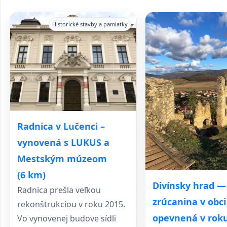
Historické stavby a pamiatky
Radnica v Lučenci –
vynovená s LUKUS a
Mestským múzeom
(6 km)
Divínsky hrad —
Radnica prešla veľkou
zrúcanina v obci
rekonštrukciou v roku 2015.
opevnená v rok
Vo vynovenej budove sídli