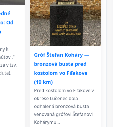
edné
o: Od
a
my k
Gróf Štefan Koháry —
útovi."
bronzová busta pred
a v tzv.
kostolom vo Fiľakove
duta).
(19 km)
Pred kostolom vo Fiľakove v
okrese Lučenec bola
odhalená bronzová busta
venovaná grófovi Štefanovi
Kohárymu...