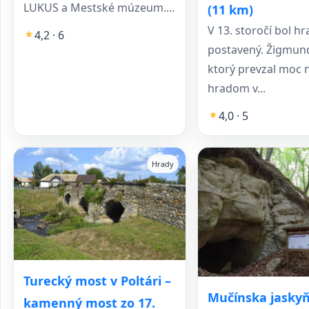
LUKUS a Mestské múzeum....
(11 km)
V 13. storočí bol hr
4,2 · 6
postavený. Žigmund
ktorý prevzal moc 
hradom v...
4,0 · 5
Hrady
Turecký most v Poltári –
Mučínska jaskyň
kamenný most zo 17.