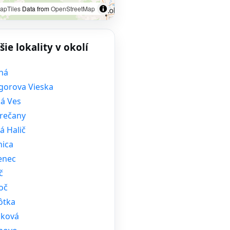
apTiles
Data from
OpenStreetMap
šie lokality v okolí
ná
gorova Vieska
ká Ves
rečany
á Halič
nica
enec
č
oč
ôtka
ková