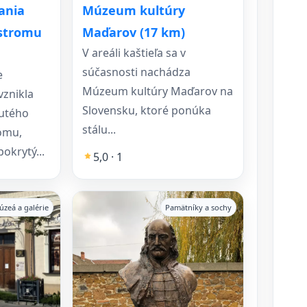
ania
Múzeum kultúry
stromu
Maďarov (17 km)
V areáli kaštieľa sa v
súčasnosti nachádza
e
Múzeum kultúry Maďarov na
vznikla
Slovensku, ktoré ponúka
utého
stálu...
omu,
okrytý...
5,0 · 1
úzeá a galérie
Pamätníky a sochy