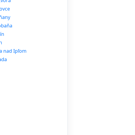
tvora
ovce
ňany
obaňa
ín
n
ra nad Ipľom
ada