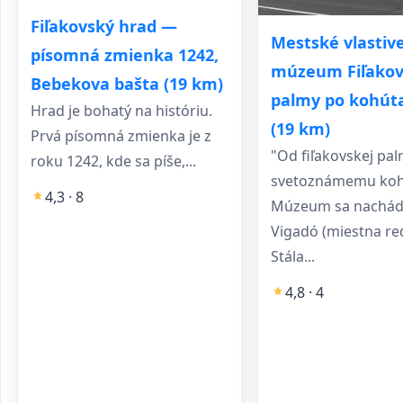
Fiľakovský hrad —
Mestské vlastiv
písomná zmienka 1242,
múzeum Fiľakov
Bebekova bašta (19 km)
palmy po kohút
Hrad je bohatý na históriu.
(19 km)
Prvá písomná zmienka je z
"Od fiľakovskej pal
roku 1242, kde sa píše,...
svetoznámemu koh
4,3 · 8
Múzeum sa nachádz
Vigadó (miestna re
Stála...
4,8 · 4