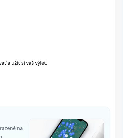
 a užiť si váš výlet.
brazené na
h.