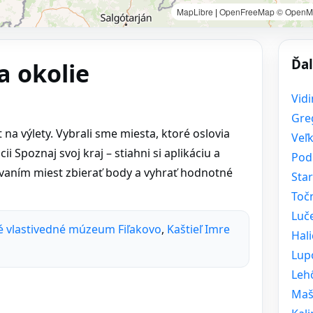
MapLibre
|
OpenFreeMap
© OpenM
Ďal
a okolie
Vidi
Gre
a výlety. Vybrali sme miesta, ktoré oslovia
Veľ
i Spoznaj svoj kraj – stiahni si aplikáciu a
Pod
ovaním miest zbierať body a vyhrať hodnotné
Star
Toč
Luč
 vlastivedné múzeum Fiľakovo
,
Kaštieľ Imre
Hali
Lup
Leh
Maš