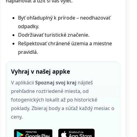
naplánovať a užiť si váš výlet.
Byť ohľaduplný k prírode – neodhazovať
odpadky.
Dodržiavať turistické značenie.
Rešpektovať chránené územia a miestne
pravidlá.
Vyhraj v našej appke
V aplikácii
Spoznaj svoj kraj
nájdeš
prehľadne roztriedené miesta, od
fotogenických lokalít až po historické
poklady. Zbieraj body a súťaž každý mesiac o
ceny.