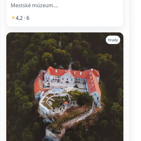
Mestské múzeum....
4,2 · 6
Hrady