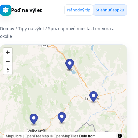
Poď na výlet
Náhodný tip
Stiahnuť appku
Domov
/ Tipy na výlet / Spoznaj nové miesta: Lentvora a
okolie
MapLibre
|
OpenFreeMap
© OpenMapTiles
Data from