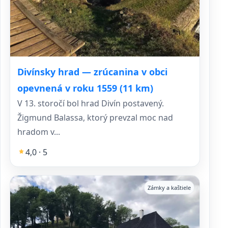
Divínsky hrad — zrúcanina v obci
opevnená v roku 1559 (11 km)
V 13. storočí bol hrad Divín postavený.
Žigmund Balassa, ktorý prevzal moc nad
hradom v...
4,0 · 5
Zámky a kaštiele