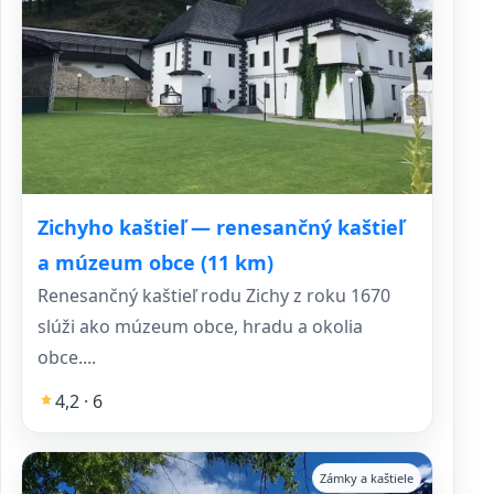
Zichyho kaštieľ — renesančný kaštieľ
a múzeum obce (11 km)
Renesančný kaštieľ rodu Zichy z roku 1670
slúži ako múzeum obce, hradu a okolia
obce....
4,2 · 6
Zámky a kaštiele