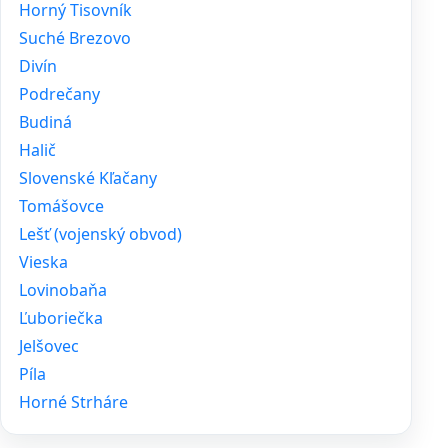
Horný Tisovník
Suché Brezovo
Divín
Podrečany
Budiná
Halič
Slovenské Kľačany
Tomášovce
Lešť (vojenský obvod)
Vieska
Lovinobaňa
Ľuboriečka
Jelšovec
Píla
Horné Strháre