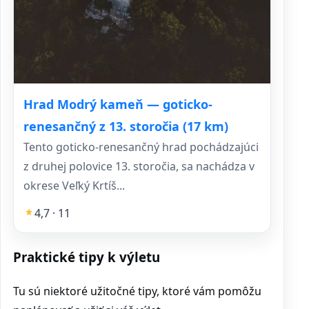
Hrad Modrý kameň — goticko-
renesančný z 13. storočia (17 km)
Tento goticko-renesančný hrad pochádzajúci
z druhej polovice 13. storočia, sa nachádza v
okrese Veľký Krtíš...
4,7 · 11
Praktické tipy k výletu
Tu sú niektoré užitočné tipy, ktoré vám pomôžu