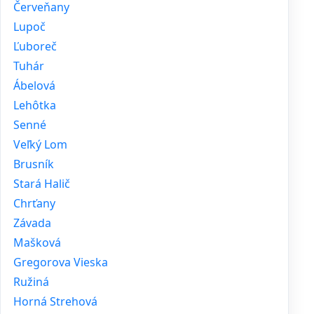
Červeňany
Lupoč
Ľuboreč
Tuhár
Ábelová
Lehôtka
Senné
Veľký Lom
Brusník
Stará Halič
Chrťany
Závada
Mašková
Gregorova Vieska
Ružiná
Horná Strehová