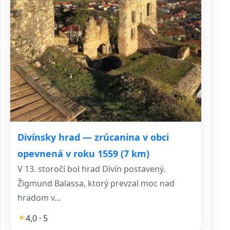
Divínsky hrad — zrúcanina v obci
opevnená v roku 1559 (7 km)
V 13. storočí bol hrad Divín postavený.
Žigmund Balassa, ktorý prevzal moc nad
hradom v...
4,0 · 5