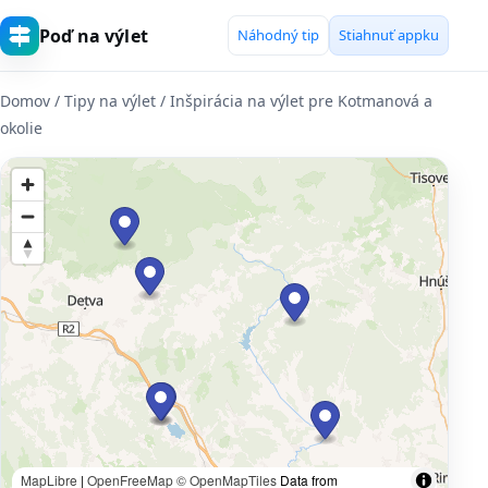
Poď na výlet
Náhodný tip
Stiahnuť appku
Domov
/ Tipy na výlet / Inšpirácia na výlet pre Kotmanová a
okolie
MapLibre
|
OpenFreeMap
© OpenMapTiles
Data from