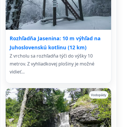
Rozhľadňa Jasenina: 10 m výhľad na
Juhoslovenskú kotlinu (12 km)
Z vrcholu sa rozhľadňa týči do výšky 10
metrov. Z vyhliadkovej plošiny je možné
vidieť...
Vodopády