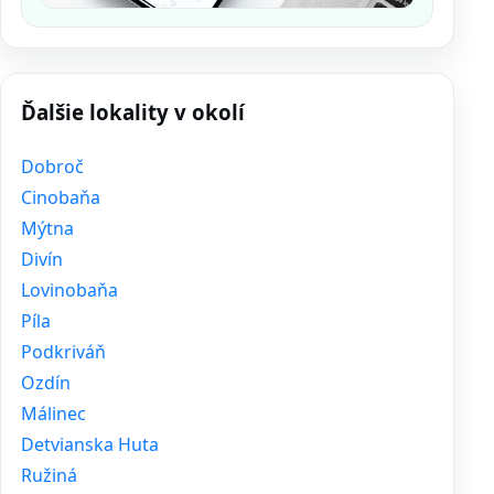
Ďalšie lokality v okolí
Dobroč
Cinobaňa
Mýtna
Divín
Lovinobaňa
Píla
Podkriváň
Ozdín
Málinec
Detvianska Huta
Ružiná