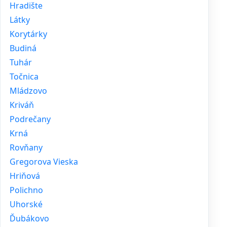
Hradište
Látky
Korytárky
Budiná
Tuhár
Točnica
Mládzovo
Kriváň
Podrečany
Krná
Rovňany
Gregorova Vieska
Hriňová
Polichno
Uhorské
Ďubákovo