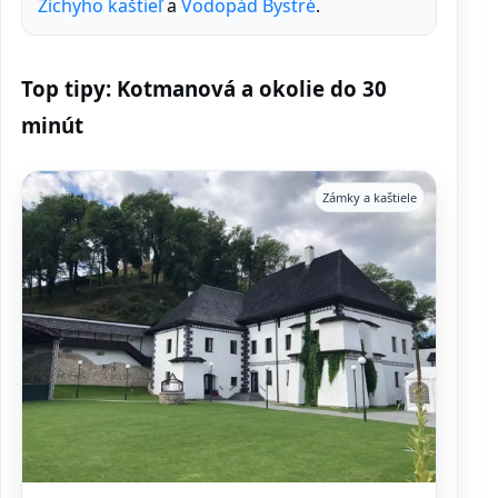
Zichyho kaštieľ
a
Vodopád Bystré
.
Top tipy: Kotmanová a okolie do 30
minút
Zámky a kaštiele