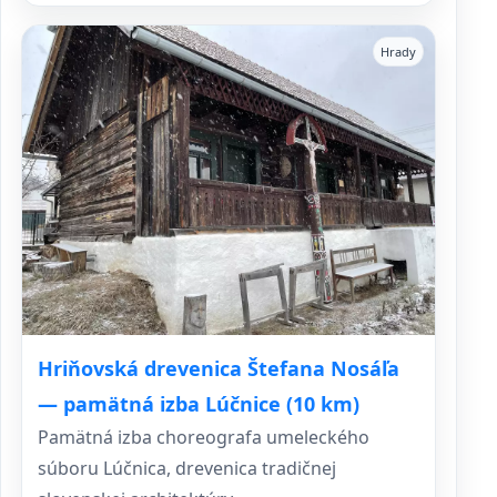
Hrady
Hriňovská drevenica Štefana Nosáľa
— pamätná izba Lúčnice (10 km)
Pamätná izba choreografa umeleckého
súboru Lúčnica, drevenica tradičnej