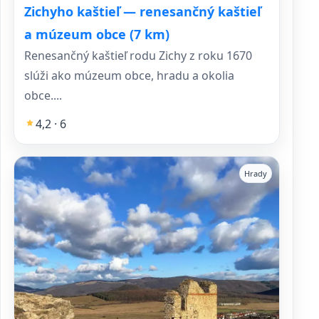
Zichyho kaštieľ — renesančný kaštieľ
a múzeum obce (7 km)
Renesančný kaštieľ rodu Zichy z roku 1670
slúži ako múzeum obce, hradu a okolia
obce....
4,2 · 6
Hrady