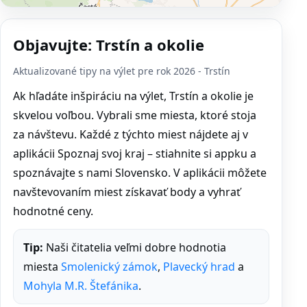
Objavujte: Trstín a okolie
Aktualizované tipy na výlet pre rok 2026 - Trstín
Ak hľadáte inšpiráciu na výlet, Trstín a okolie je
skvelou voľbou. Vybrali sme miesta, ktoré stoja
za návštevu. Každé z týchto miest nájdete aj v
aplikácii Spoznaj svoj kraj – stiahnite si appku a
spoznávajte s nami Slovensko. V aplikácii môžete
navštevovaním miest získavať body a vyhrať
hodnotné ceny.
Tip:
Naši čitatelia veľmi dobre hodnotia
miesta
Smolenický zámok
,
Plavecký hrad
a
Mohyla M.R. Štefánika
.