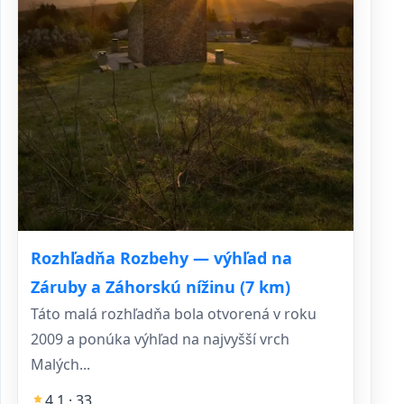
Rozhľadňa Rozbehy — výhľad na
Záruby a Záhorskú nížinu (7 km)
Táto malá rozhľadňa bola otvorená v roku
2009 a ponúka výhľad na najvyšší vrch
Malých...
4,1 · 33