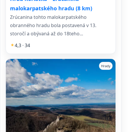
malokarpatského hradu (8 km)
Zrúcanina tohto malokarpatského
obranného hradu bola postavená v 13.
storočí a obývaná až do 18teho...
4,3 · 34
Hrady