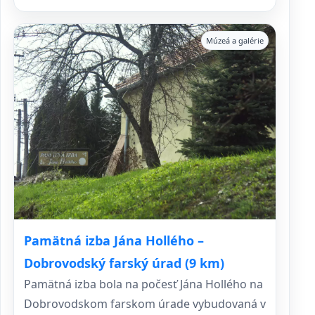
Múzeá a galérie
Pamätná izba Jána Hollého –
Dobrovodský farský úrad (9 km)
Pamätná izba bola na počesť Jána Hollého na
Dobrovodskom farskom úrade vybudovaná v