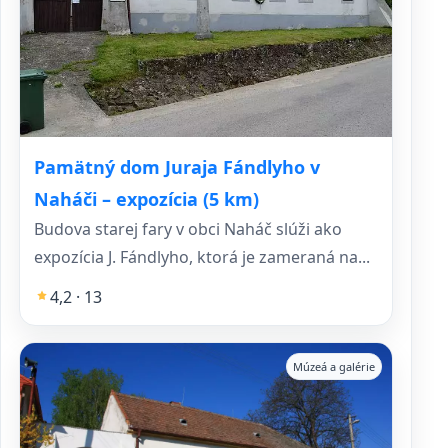
Pamätný dom Juraja Fándlyho v
Naháči – expozícia (5 km)
Budova starej fary v obci Naháč slúži ako
expozícia J. Fándlyho, ktorá je zameraná na...
4,2 · 13
Múzeá a galérie