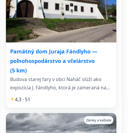
Pamätný dom Juraja Fándlyho —
poľnohospodárstvo a včelárstvo
(5 km)
Budova starej fary v obci Naháč slúži ako
expozícia J. Fándlyho, ktorá je zameraná na...
4,3 · 51
Zámky a kaštiele