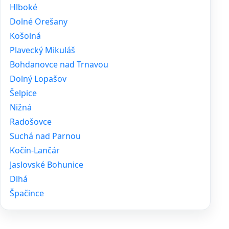
Hlboké
Dolné Orešany
Košolná
Plavecký Mikuláš
Bohdanovce nad Trnavou
Dolný Lopašov
Šelpice
Nižná
Radošovce
Suchá nad Parnou
Kočín-Lančár
Jaslovské Bohunice
Dlhá
Špačince