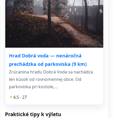
Hrad Dobrá voda — nenáročná
prechádzka od parkoviska (9 km)
Zrúcanina hradu Dobrá Voda sa nachádza
len kúsok od rovnomennej obce. Od
parkoviska pri kostole,...
4,5 · 27
Praktické tipy k výletu