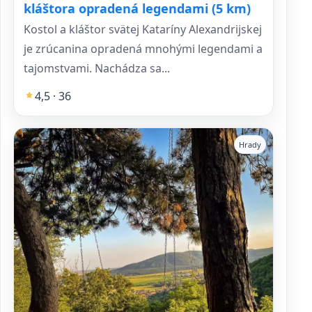
kláštora opradená legendami (5 km)
Kostol a kláštor svätej Kataríny Alexandrijskej
je zrúcanina opradená mnohými legendami a
tajomstvami. Nachádza sa...
4,5 · 36
Hrady