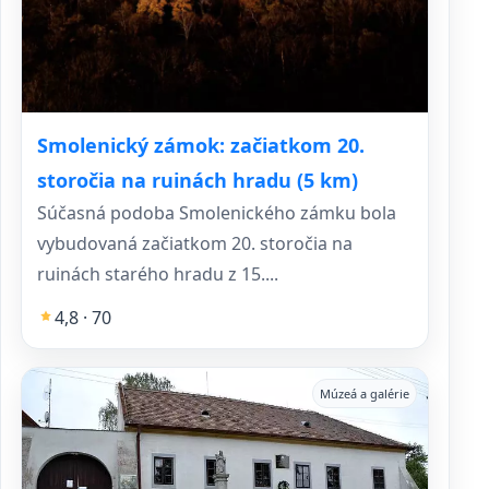
Smolenický zámok: začiatkom 20.
storočia na ruinách hradu (5 km)
Súčasná podoba Smolenického zámku bola
vybudovaná začiatkom 20. storočia na
ruinách starého hradu z 15....
4,8 · 70
Múzeá a galérie