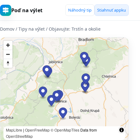
Poď na výlet
Náhodný tip
Stiahnuť appku
Domov
/ Tipy na výlet / Objavujte: Trstín a okolie
MapLibre
|
OpenFreeMap
© OpenMapTiles
Data from
OpenStreetMap