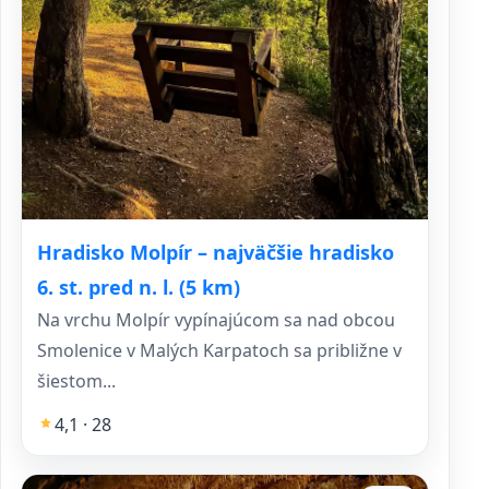
Hradisko Molpír – najväčšie hradisko
6. st. pred n. l. (5 km)
Na vrchu Molpír vypínajúcom sa nad obcou
Smolenice v Malých Karpatoch sa približne v
šiestom...
4,1 · 28