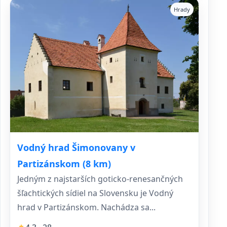
Hrady
Vodný hrad Šimonovany v
Partizánskom (8 km)
Jedným z najstarších goticko-renesančných
šľachtických sídiel na Slovensku je Vodný
hrad v Partizánskom. Nachádza sa...