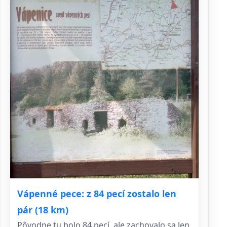
Vápenné pece: z 84 pecí zostalo len
pár (18 km)
Pôvodne tu bolo 84 pecí, ale zachovalo sa len