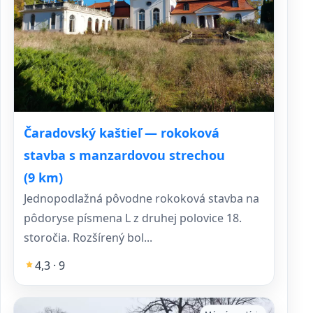
Čaradovský kaštieľ — rokoková
stavba s manzardovou strechou
(9 km)
Jednopodlažná pôvodne rokoková stavba na
pôdoryse písmena L z druhej polovice 18.
storočia. Rozšírený bol...
4,3 · 9