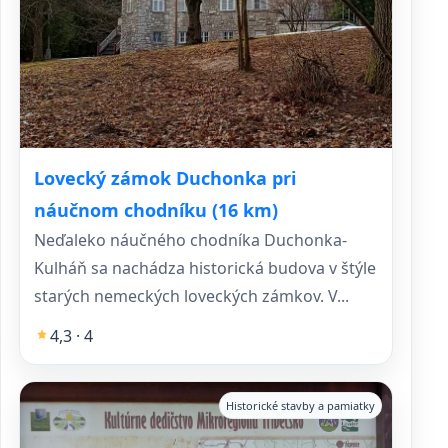
Lovecký zámok Duchonka pri
náučnom chodníku (16 km)
Neďaleko náučného chodníka Duchonka-
Kulháň sa nachádza historická budova v štýle
starých nemeckých loveckých zámkov. V...
4,3 · 4
Historické stavby a pamiatky