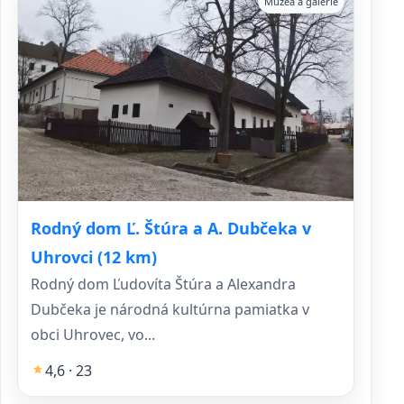
Múzeá a galérie
Rodný dom Ľ. Štúra a A. Dubčeka v
Uhrovci (12 km)
Rodný dom Ľudovíta Štúra a Alexandra
Dubčeka je národná kultúrna pamiatka v
obci Uhrovec, vo...
4,6 · 23