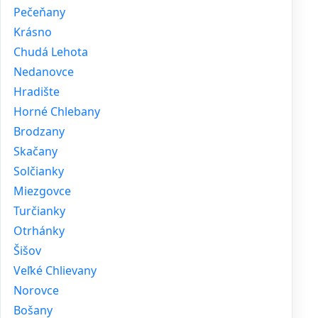
Pečeňany
Krásno
Chudá Lehota
Nedanovce
Hradište
Horné Chlebany
Brodzany
Skačany
Solčianky
Miezgovce
Turčianky
Otrhánky
Šišov
Veľké Chlievany
Norovce
Bošany