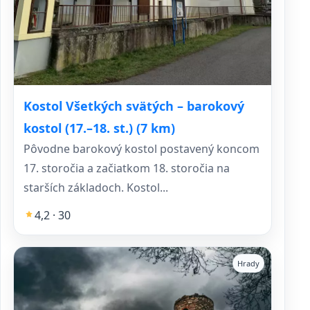
Kostol Všetkých svätých – barokový
kostol (17.–18. st.) (7 km)
Pôvodne barokový kostol postavený koncom
17. storočia a začiatkom 18. storočia na
starších základoch. Kostol...
4,2 · 30
Hrady