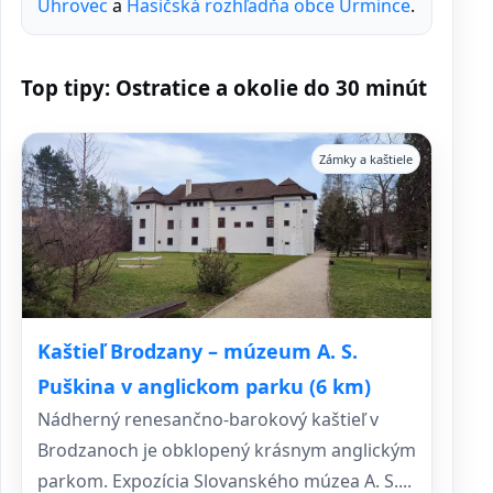
Uhrovec
a
Hasičská rozhľadňa obce Urmince
.
Top tipy: Ostratice a okolie do 30 minút
Zámky a kaštiele
Kaštieľ Brodzany – múzeum A. S.
Puškina v anglickom parku (6 km)
Nádherný renesančno-barokový kaštieľ v
Brodzanoch je obklopený krásnym anglickým
parkom. Expozícia Slovanského múzea A. S....