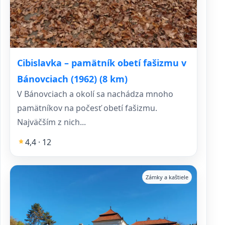
Cibislavka – pamätník obetí fašizmu v
Bánovciach (1962) (8 km)
V Bánovciach a okolí sa nachádza mnoho
pamätníkov na počesť obetí fašizmu.
Najväčším z nich...
4,4 · 12
Zámky a kaštiele