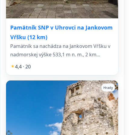
Pamätník SNP v Uhrovci na Jankovom
Vŕšku (12 km)
Pamätník sa nachádza na Jankovom Vŕšku v
nadmorskej výške 533,1 m n. m., 2 km...
4,4 · 20
Hrady