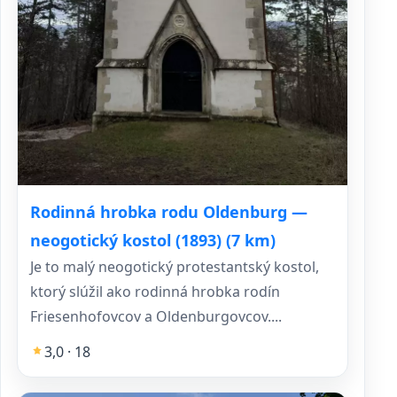
Rodinná hrobka rodu Oldenburg —
neogotický kostol (1893) (7 km)
Je to malý neogotický protestantský kostol,
ktorý slúžil ako rodinná hrobka rodín
Friesenhofovcov a Oldenburgovcov....
3,0 · 18