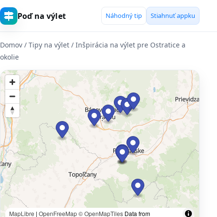
Poď na výlet
Náhodný tip
Stiahnuť appku
Domov
/ Tipy na výlet / Inšpirácia na výlet pre Ostratice a
okolie
MapLibre
|
OpenFreeMap
© OpenMapTiles
Data from