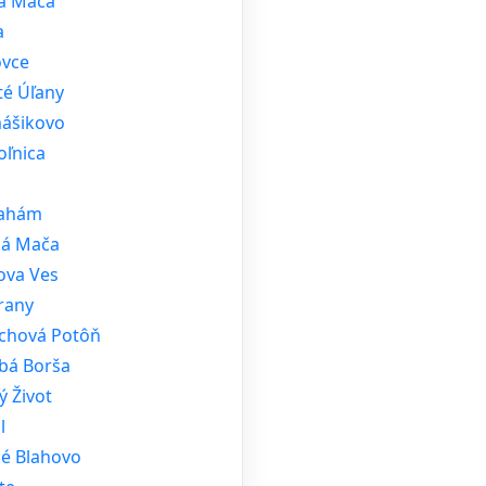
á Mača
a
ovce
té Úľany
ášikovo
oľnica
ahám
ká Mača
ova Ves
rany
chová Potôň
bá Borša
ý Život
l
ké Blahovo