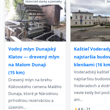
Historické stavby a pamiatky
Zá
Vodný mlyn Dunajský
Kaštieľ Voderad
Klatov — drevený mlyn
najstaršia budov
na Malom Dunaji
klenbami (16 km
Voderadský kaštieľ 
(15 km)
najstaršou budovo
Drevený mlyn na brehu
Voderadoch a dodn
Klátovského ramena Malého
nevie kedy bol post
Dunaja, ktoré je Národnou
ani...
prírodnou rezerváciou a
územím...
4,6 · 21