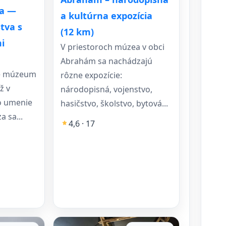
ka —
a kultúrna expozícia
tva s
(12 km)
i
V priestoroch múzea v obci
Abrahám sa nachádzajú
je múzeum
rôzne expozície:
ž v
národopisná, vojenstvo,
o umenie
hasičstvo, školstvo, bytová...
a sa...
4,6 · 17