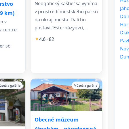
Hos
rstvo
Neogotický kaštieľ sa vyníma
Jah
v prostredí mestského parku
(9 km)
Doln
na okraji mesta. Dali ho
m v
Hor
postaviť Esterházyovci,...
v centre
Dia
4,6 · 82
Pavl
er so
Nov
Dun
úzeá a galérie
Múzeá a galérie
Obecné múzeum
Abrahám – národopisná