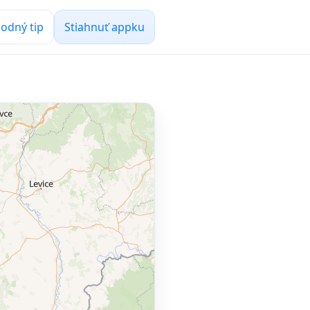
odný tip
Stiahnuť appku