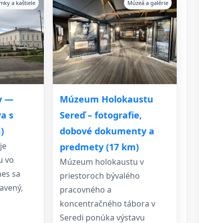
mky a kaštiele
Múzeá a galérie
Múzeum Holokaustu
y —
Sereď – fotografie,
a s
dobové dokumenty a
)
je
predmety (17 km)
u vo
Múzeum holokaustu v
es sa
priestoroch bývalého
avený,
pracovného a
koncentračného tábora v
Seredi ponúka výstavu