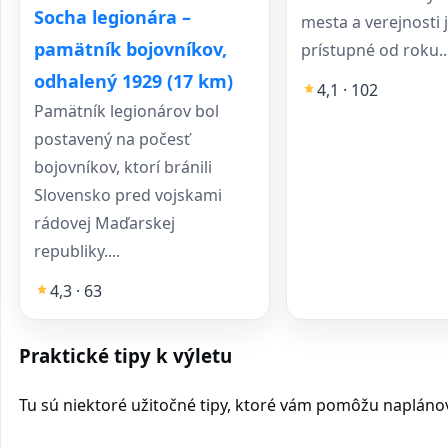
Socha legionára –
mesta a verejnosti 
pamätník bojovníkov,
prístupné od roku..
odhalený 1929 (17 km)
4,1 · 102
Pamätník legionárov bol
postavený na počesť
bojovníkov, ktorí bránili
Slovensko pred vojskami
rádovej Maďarskej
republiky....
4,3 · 63
Praktické tipy k výletu
Tu sú niektoré užitočné tipy, ktoré vám pomôžu naplánovať