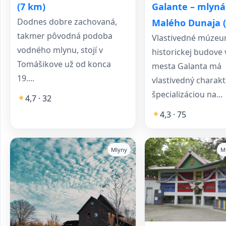
Galante – mlyná
(7 km)
Dodnes dobre zachovaná,
Malého Dunaja 
takmer pôvodná podoba
Vlastivedné múzeu
vodného mlynu, stojí v
historickej budove 
Tomášikove už od konca
mesta Galanta má
19....
vlastivedný charakt
špecializáciou na...
4,7 · 32
4,3 · 75
Mlyny
M