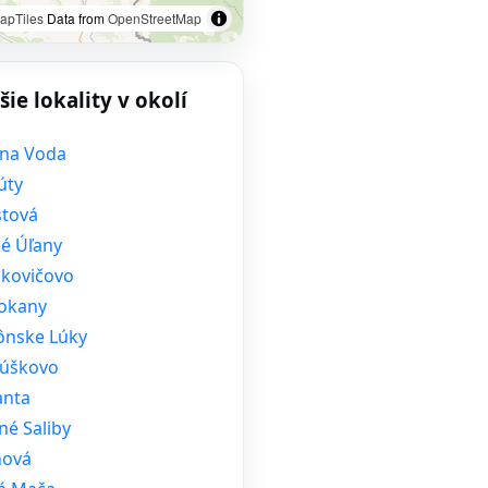
apTiles
Data from
OpenStreetMap
šie lokality v okolí
rna Voda
úty
tová
ké Úľany
dkovičovo
okany
ônske Lúky
úškovo
anta
né Saliby
hová