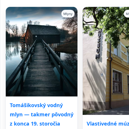
Mlyny
M
Tomášikovský vodný
mlyn — takmer pôvodný
Vlastivedné mú
z konca 19. storočia