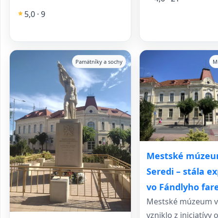
5,0 · 9
Pamätníky a sochy
M
Mestské múzeu
Seredi – stála ex
vo Fándlyho far
Mestské múzeum v
vzniklo z iniciatívy