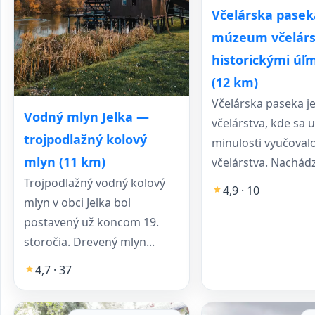
Včelárska pase
múzeum včelárs
historickými úľm
(12 km)
Včelárska paseka 
Vodný mlyn Jelka —
včelárstva, kde sa u
trojpodlažný kolový
minulosti vyučoval
mlyn (11 km)
včelárstva. Nachádz
Trojpodlažný vodný kolový
4,9 · 10
mlyn v obci Jelka bol
postavený už koncom 19.
storočia. Drevený mlyn...
4,7 · 37