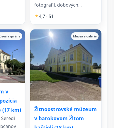
fotografií, dobových...
4,7 · 51
úzeá a galérie
Múzeá a galérie
m v
pozícia
Žitnoostrovské múzeum
e (17 km)
v barokovom Žltom
 Seredi
 občanov
kaštieli (18 km)