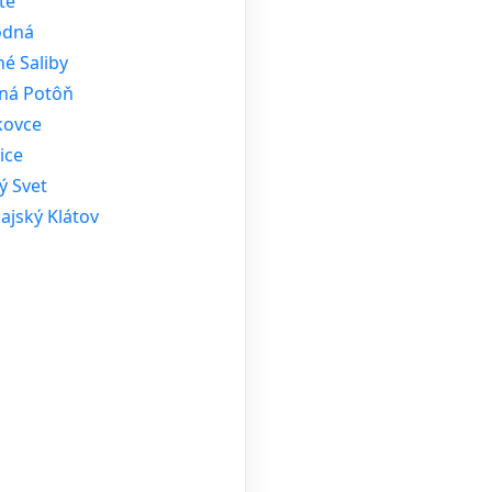
te
odná
é Saliby
ná Potôň
kovce
ice
ý Svet
ajský Klátov