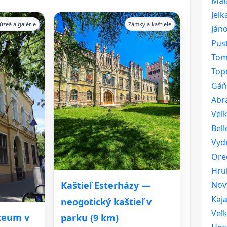
Mal
Jelk
úzeá a galérie
Zámky a kaštiele
Ján
Pus
Tom
Top
Gáň
Abr
Veľ
Bell
Vyd
Ore
Hru
Nov
Kaštieľ Esterházy —
Kaja
neogotický kaštieľ v
Veľ
zeum v
parku (9 km)