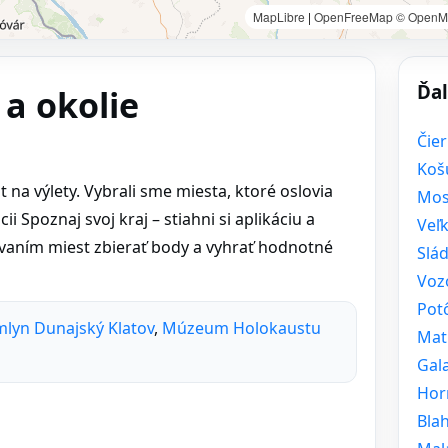
MapLibre
|
OpenFreeMap
© OpenM
Ďal
 a okolie
Čie
Koš
na výlety. Vybrali sme miesta, ktoré oslovia
Mos
i Spoznaj svoj kraj – stiahni si aplikáciu a
Veľ
ovaním miest zbierať body a vyhrať hodnotné
Slá
Voz
Pot
lyn Dunajský Klatov
,
Múzeum Holokaustu
Mat
Gal
Hor
Bla