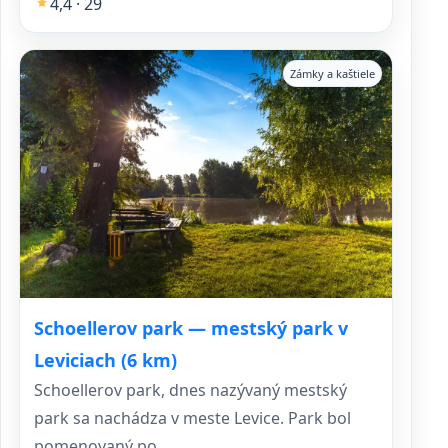
4,4 · 29
Zámky a kaštiele
Schoellerov park — mestský park v
Leviciach (6 km)
Schoellerov park, dnes nazývaný mestský
park sa nachádza v meste Levice. Park bol
pomenovaný po...