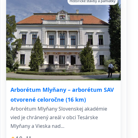
Historické stavby a pamiatky
Arborétum Mlyňany – arborétum SAV
otvorené celoročne (16 km)
Arborétum Mlyňany Slovenskej akadémie
vied je chránený areál v obci Tesárske
Mlyňany a Vieska nad...