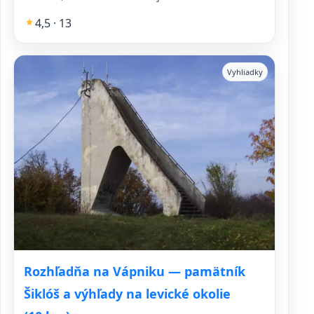
4,5 · 13
Vyhliadky
Rozhľadňa na Vápniku — pamätník
Šiklóš a výhľady na levické okolie