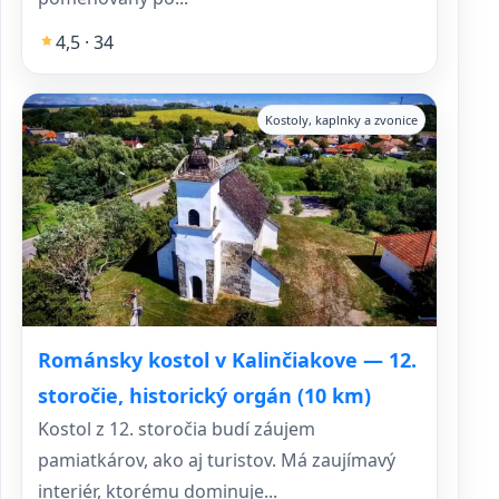
4,5 · 34
Kostoly, kaplnky a zvonice
Románsky kostol v Kalinčiakove — 12.
storočie, historický orgán (10 km)
Kostol z 12. storočia budí záujem
pamiatkárov, ako aj turistov. Má zaujímavý
interiér, ktorému dominuje...