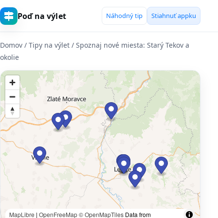
Poď na výlet
Náhodný tip
Stiahnuť appku
Domov
/ Tipy na výlet / Spoznaj nové miesta: Starý Tekov a
okolie
MapLibre
|
OpenFreeMap
© OpenMapTiles
Data from