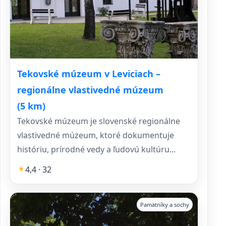
Tekovské múzeum v Leviciach –
regionálne vlastivedné múzeum
(5 km)
Tekovské múzeum je slovenské regionálne
vlastivedné múzeum, ktoré dokumentuje
históriu, prírodné vedy a ľudovú kultúru...
4,4 · 32
Pamätníky a sochy