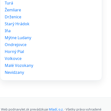
Turá
Žemliare
Drženice
Starý Hrádok
Iňa
Mýtne Ludany
Ondrejovce
Horný Pial
Volkovce
Malé Vozokany
Nevidzany
Web podnavylet.sk prevádzkuje
Mladí, o.z.
· Všetky práva vyhradené