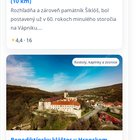
(10 km)
Rozhľadňa a zároveň pamätník Šiklóš, bol
postavený už v 60. rokoch minulého storočia
na Vápniku....
4,4 · 16
Kostoly, kaplnky a zvonice
Benediktínsky kláštor v Hronskom