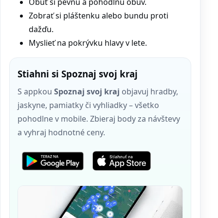
Obuť si pevnú a pohodlnú obuv.
Zobrať si pláštenku alebo bundu proti
dažďu.
Myslieť na pokrývku hlavy v lete.
Stiahni si Spoznaj svoj kraj
S appkou
Spoznaj svoj kraj
objavuj hradby,
jaskyne, pamiatky či vyhliadky – všetko
pohodlne v mobile. Zbieraj body za návštevy
a vyhraj hodnotné ceny.