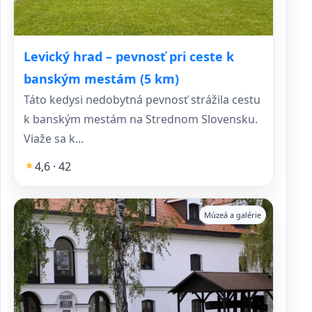
Levický hrad – pevnosť pri ceste k
banským mestám (5 km)
Táto kedysi nedobytná pevnosť strážila cestu
k banským mestám na Strednom Slovensku.
Viaže sa k...
4,6 · 42
Múzeá a galérie