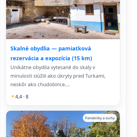
Skalné obydlia — pamiatková
rezervácia a expozícia (15 km)
Unikátne obydlia vytesané do skaly v
minulosti slúžili ako úkryty pred Turkami,
neskôr ako chudobince....
4,4 · 8
Pamätníky a sochy