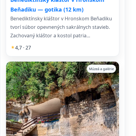
Beňadiku — gotika (12 km)
Benediktínsky kláštor v Hronskom Beňadiku
tvorí súbor opevnených sakrálnych stavieb.
Zachovaný kláštor a kostol patria...
4,7 · 27
Múzeá a galérie