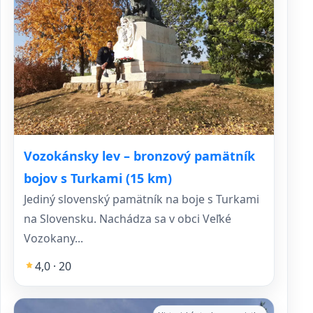
Vozokánsky lev – bronzový pamätník
bojov s Turkami (15 km)
Jediný slovenský pamätník na boje s Turkami
na Slovensku. Nachádza sa v obci Veľké
Vozokany...
4,0 · 20