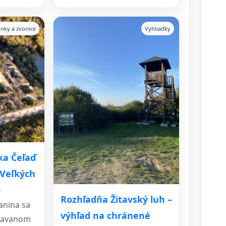
lnky a zvonice
Vyhliadky
ka Čeľaď
 Veľkých
)
Rozhľadňa Žitavský luh –
anina sa
výhľad na chránené
žiavanom