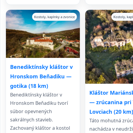
Kostoly, kaplnky a zvonice
Kostoly, kap
Benediktínsky kláštor v
Hronskom Beňadiku —
gotika (18 km)
Kláštor Mariáns
Benediktínsky kláštor v
— zrúcanina pri
Hronskom Beňadiku tvorí
Lovciach (20 km
súbor opevnených
sakrálnych stavieb.
Táto mohutná zrúc
Zachovaný kláštor a kostol
nachádza v neudr