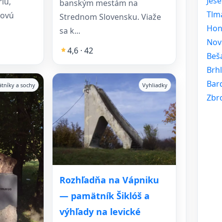
Jes
iu,
banským mestám na
Tlm
dovú
Strednom Slovensku. Viaže
Hon
sa k...
Nov
4,6 · 42
Beš
Brh
Bar
tníky a sochy
Vyhliadky
Zbr
Rozhľadňa na Vápniku
— pamätník Šiklóš a
výhľady na levické