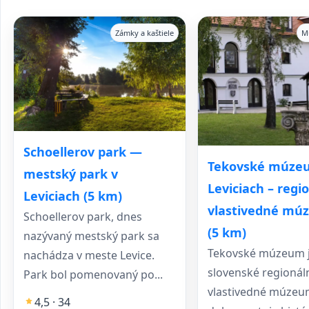
Zámky a kaštiele
M
Schoellerov park —
Tekovské múze
mestský park v
Leviciach – regi
Leviciach (5 km)
vlastivedné mú
Schoellerov park, dnes
(5 km)
nazývaný mestský park sa
Tekovské múzeum 
nachádza v meste Levice.
slovenské regionál
Park bol pomenovaný po...
vlastivedné múzeu
4,5 · 34