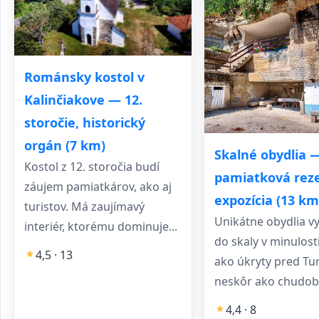
Románsky kostol v
Kalinčiakove — 12.
storočie, historický
orgán (7 km)
Skalné obydlia 
Kostol z 12. storočia budí
pamiatková reze
záujem pamiatkárov, ako aj
expozícia (13 km
turistov. Má zaujímavý
Unikátne obydlia v
interiér, ktorému dominuje...
do skaly v minulosti 
4,5 · 13
ako úkryty pred Tu
neskôr ako chudobi
4,4 · 8