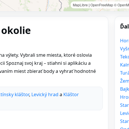
MapLibre
|
OpenFreeMap
© OpenM
Ďal
 okolie
Hor
Vyš
 výlety. Vybrali sme miesta, ktoré oslovia
Tek
i Spoznaj svoj kraj – stiahni si aplikáciu a
Kal
ovaním miest zbierať body a vyhrať hodnotné
Tur
Žem
Baj
tínsky kláštor
,
Levický hrad
a
Kláštor
Hro
Sta
Levi
Sta