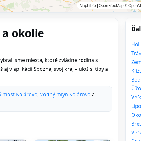
MapLibre
|
OpenFreeMap
© OpenM
Ďal
 a okolie
Holi
Tráv
ybrali sme miesta, ktoré zvládne rodina s
Zem
aj v aplikácii Spoznaj svoj kraj – ulož si tipy a
Klí
Bod
Číč
ý most Kolárovo
,
Vodný mlyn Kolárovo
a
Veľ
Lip
Oko
Bre
Veľ