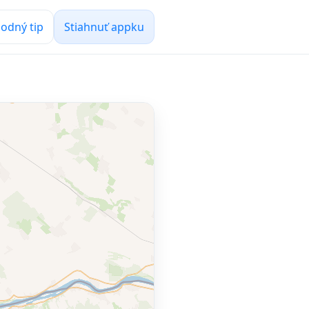
odný tip
Stiahnuť appku