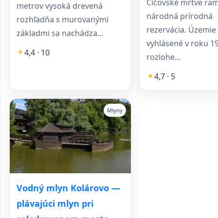
Číčovské mŕtve ra
metrov vysoká drevená
národná prírodná
rozhľadňa s murovanými
rezervácia. Územie
základmi sa nachádza...
vyhlásené v roku 1
4,4 · 10
rozlohe...
4,7 · 5
Mlyny
Vodný mlyn Kolárovo —
plávajúci mlyn pri