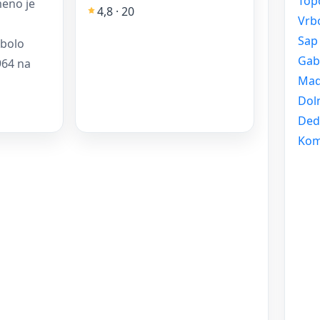
Top
meno je
4,8 · 20
Vrb
Sap
 bolo
Gab
964 na
Ma
Dol
Ded
Kom