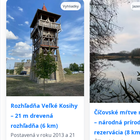
Vyhliadky
Jaze
Rozhľadňa Veľké Kosihy
Číčovské mŕtve
– 21 m drevená
– národná príro
rozhľadňa (6 km)
rezervácia (8 km
Postavená v roku 2013 a 21