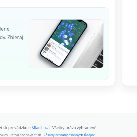
dené
dy. Zbieraj
t.sk prevádzkuje
Mladí, o.z.
· Všetky práva vyhradené
kies · info
@podna
vylet.sk ·
Zásady ochrany osobných údajov