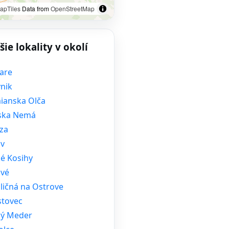
apTiles
Data from
OpenStreetMap
šie lokality v okolí
are
nik
ianska Olča
žska Nemá
za
ov
ké Kosihy
ové
ličná na Ostrove
stovec
ký Meder