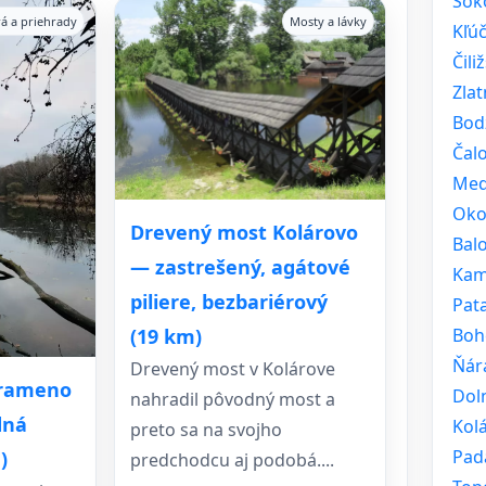
Sok
rá a priehrady
Mosty a lávky
Kľú
Čili
Zla
Bod
Čal
Med
Oko
Drevený most Kolárovo
Bal
— zastrešený, agátové
Kam
piliere, bezbariérový
Pat
Boh
(19 km)
Ňár
Drevený most v Kolárove
 rameno
Doln
nahradil pôvodný most a
dná
Kol
preto sa na svojho
Pad
)
predchodcu aj podobá....