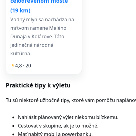
celodrevenom moste
(19 km)
Vodný mlyn sa nachádza na
mŕtvom ramene Malého
Dunaja v Kolárove. Táto
jedinečná národná
kultúrna...
4,8 · 20
Praktické tipy k výletu
Tu sú niektoré užitočné tipy, ktoré vám pomôžu naplánovať
Nahlásiť plánovaný výlet niekomu blízkemu.
Cestovať v skupine, ak je to možné.
Mať nabitý mobil a powerbanku.