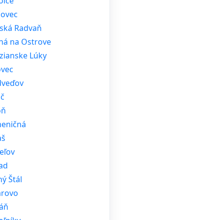
olce
čovec
žská Radvaň
tná na Ostrove
zianske Lúky
ovec
veďov
č
oň
eničná
aš
eľov
ad
ý Štál
árovo
áň