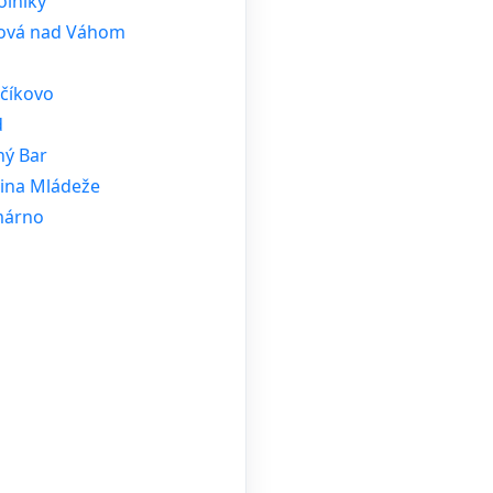
oľníky
ová nad Váhom
číkovo
d
ný Bar
ina Mládeže
árno