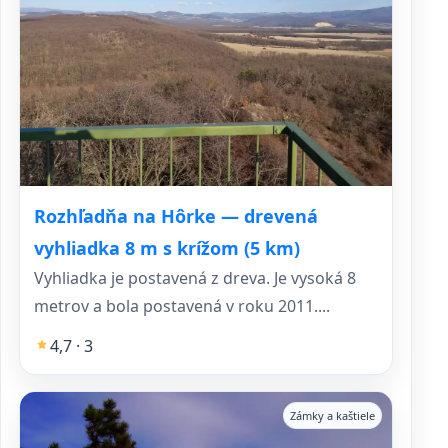
Rozhľadňa na Hôrke — drevená
vyhliadka 8 m s krížom (5 km)
Vyhliadka je postavená z dreva. Je vysoká 8
metrov a bola postavená v roku 2011....
4,7 · 3
Zámky a kaštiele