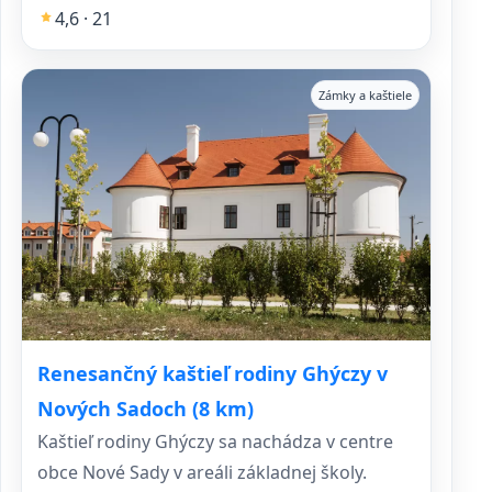
4,6 · 21
Zámky a kaštiele
Renesančný kaštieľ rodiny Ghýczy v
Nových Sadoch (8 km)
Kaštieľ rodiny Ghýczy sa nachádza v centre
obce Nové Sady v areáli základnej školy.