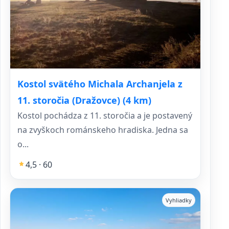
Kostol svätého Michala Archanjela z
11. storočia (Dražovce) (4 km)
Kostol pochádza z 11. storočia a je postavený
na zvyškoch románskeho hradiska. Jedna sa
o...
4,5 · 60
Vyhliadky