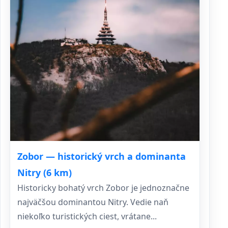
Zobor — historický vrch a dominanta
Nitry (6 km)
Historicky bohatý vrch Zobor je jednoznačne
najväčšou dominantou Nitry. Vedie naň
niekoľko turistických ciest, vrátane...