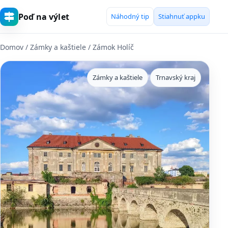
Poď na výlet
Náhodný tip
Stiahnuť appku
Domov
/
Zámky a kaštiele
/ Zámok Holíč
Zámky a kaštiele
Trnavský kraj