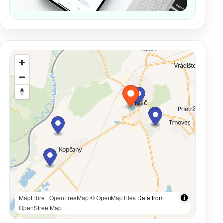
MapLibre
|
OpenFreeMap
© OpenMapTiles
Data from
OpenStreetMap