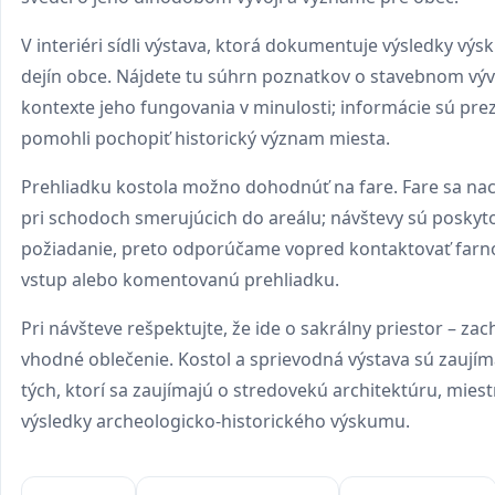
V interiéri sídli výstava, ktorá dokumentuje výsledky vý
dejín obce. Nájdete tu súhrn poznatkov o stavebnom vývo
kontexte jeho fungovania v minulosti; informácie sú pre
pomohli pochopiť historický význam miesta.
Prehliadku kostola možno dohodnúť na fare. Fare sa na
pri schodoch smerujúcich do areálu; návštevy sú poskyt
požiadanie, preto odporúčame vopred kontaktovať farno
vstup alebo komentovanú prehliadku.
Pri návšteve rešpektujte, že ide o sakrálny priestor – zac
vhodné oblečenie. Kostol a sprievodná výstava sú zaují
tých, ktorí sa zaujímajú o stredovekú architektúru, miest
výsledky archeologicko-historického výskumu.