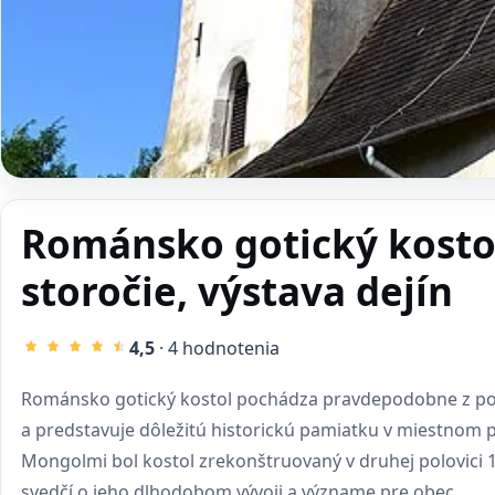
Románsko gotický kosto
storočie, výstava dejín
4,5
· 4 hodnotenia
Románsko gotický kostol pochádza pravdepodobne z polo
a predstavuje dôležitú historickú pamiatku v miestnom p
Mongolmi bol kostol zrekonštruovaný v druhej polovici 13
svedčí o jeho dlhodobom vývoji a význame pre obec.