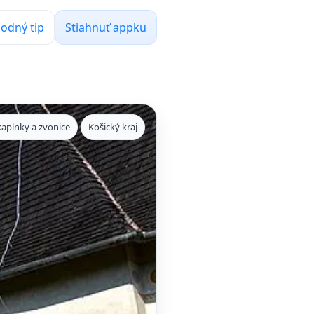
odný tip
Stiahnuť appku
kaplnky a zvonice
Košický kraj