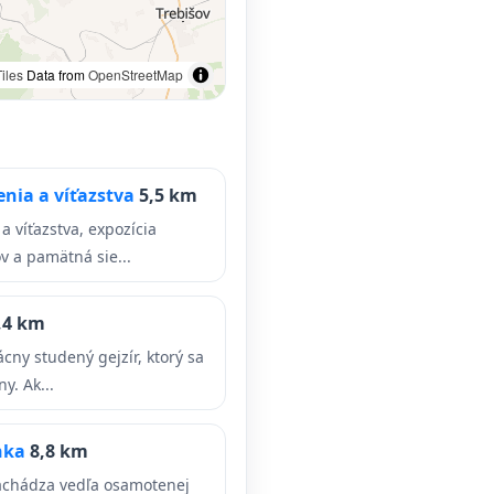
iles
Data from
OpenStreetMap
nia a víťazstva
5,5 km
 víťazstva, expozícia
v a pamätná sie...
,4 km
ácny studený gejzír, ktorý sa
y. Ak...
nka
8,8 km
chádza vedľa osamotenej