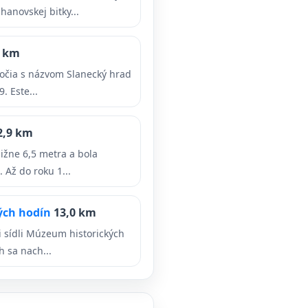
anovskej bitky...
9 km
oročia s názvom Slanecký hrad
. Este...
2,9 km
ližne 6,5 metra a bola
 Až do roku 1...
ých hodín
13,0 km
i sídli Múzeum historických
h sa nach...