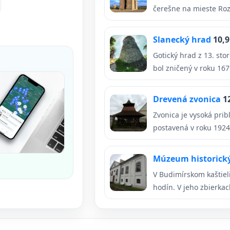
čerešne na mieste Rozh
Slanecký hrad
10,
Gotický hrad z 13. st
bol zničený v roku 1679
Drevená zvonica
1
Zvonica je vysoká prib
postavená v roku 1924.
Múzeum historick
V Budimírskom kaštiel
hodín. V jeho zbierkac