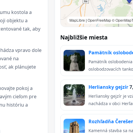
skumu kostola a
ji objektu a
MapLibre
|
OpenFreeMap
© OpenMapT
zentované tak, aby
Najbližšie miesta
chádza vpravo dole
Pamätník oslobode
ované na
Pamätník oslobodenia a
sť, ak plánujete
oslobodzovacích tanko
Herliansky gejzír
7
hovajte pokoj a
mavým cieľom pre
Herliansky gejzír je vz
nachádza v obci Herľan
nu históriu a
Rozhľadňa Čereše
Kamenná stavba sa na