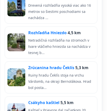
Drevená rozhľadňa vysoká viac ako 16
metrov so šiestimi poschodiami sa
nachádza ...
Rozhľadňa Hniezdo
4,5 km
Netradičná rozhľadňa na stromoch v
tvare vtáčieho hniezda sa nachádza v
tesnej b...
Zrúcanina hradu Čeklís
5,3 km
Ruiny hradu Čeklís stoja na vrchu
Várdomb, na okraji Bernolákova. Hrad
bol posta...
Csákyho kaštiel
5,5 km
Kaštieľ v Prievoze dal začiatkom 20.