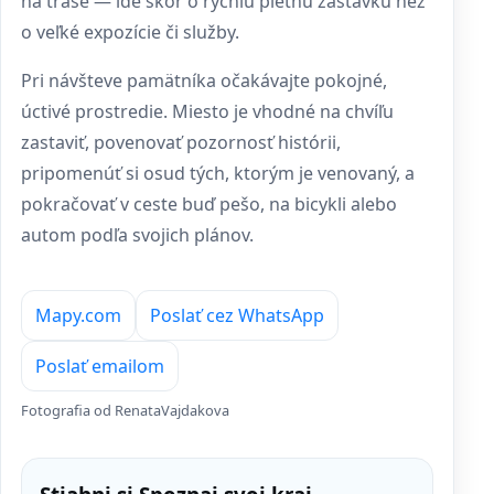
na trase — ide skôr o rýchlu pietnu zastávku než
o veľké expozície či služby.
Pri návšteve pamätníka očakávajte pokojné,
úctivé prostredie. Miesto je vhodné na chvíľu
zastaviť, povenovať pozornosť histórii,
pripomenúť si osud tých, ktorým je venovaný, a
pokračovať v ceste buď pešo, na bicykli alebo
autom podľa svojich plánov.
Mapy.com
Poslať cez WhatsApp
Poslať emailom
Fotografia od RenataVajdakova