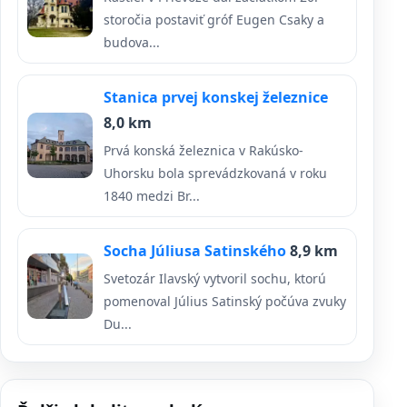
storočia postaviť gróf Eugen Csaky a
budova...
Stanica prvej konskej železnice
8,0 km
Prvá konská železnica v Rakúsko-
Uhorsku bola sprevádzkovaná v roku
1840 medzi Br...
Socha Júliusa Satinského
8,9 km
Svetozár Ilavský vytvoril sochu, ktorú
pomenoval Július Satinský počúva zvuky
Du...