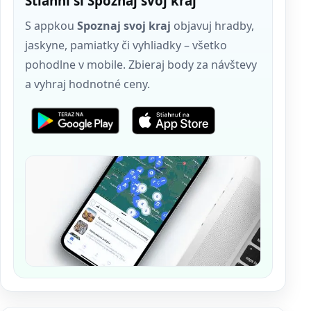
Stiahni si Spoznaj svoj kraj
S appkou
Spoznaj svoj kraj
objavuj hradby,
jaskyne, pamiatky či vyhliadky – všetko
pohodlne v mobile. Zbieraj body za návštevy
a vyhraj hodnotné ceny.