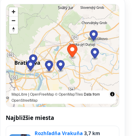
MapLibre
|
OpenFreeMap
© OpenMapTiles
Data from
OpenStreetMap
Najbližšie miesta
Rozhľadňa Vrakuňa
3,7 km