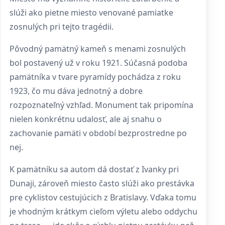
slúži ako pietne miesto venované pamiatke
zosnulých pri tejto tragédii.
Pôvodný pamätný kameň s menami zosnulých
bol postavený už v roku 1921. Súčasná podoba
pamätníka v tvare pyramídy pochádza z roku
1923, čo mu dáva jednotný a dobre
rozpoznateľný vzhľad. Monument tak pripomína
nielen konkrétnu udalosť, ale aj snahu o
zachovanie pamäti v období bezprostredne po
nej.
K pamätníku sa autom dá dostať z Ivanky pri
Dunaji, zároveň miesto často slúži ako prestávka
pre cyklistov cestujúcich z Bratislavy. Vďaka tomu
je vhodným krátkym cieľom výletu alebo oddychu