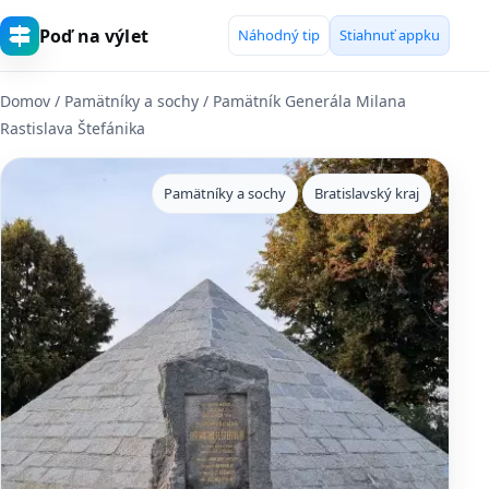
Poď na výlet
Náhodný tip
Stiahnuť appku
Domov
/
Pamätníky a sochy
/ Pamätník Generála Milana
Rastislava Štefánika
Pamätníky a sochy
Bratislavský kraj