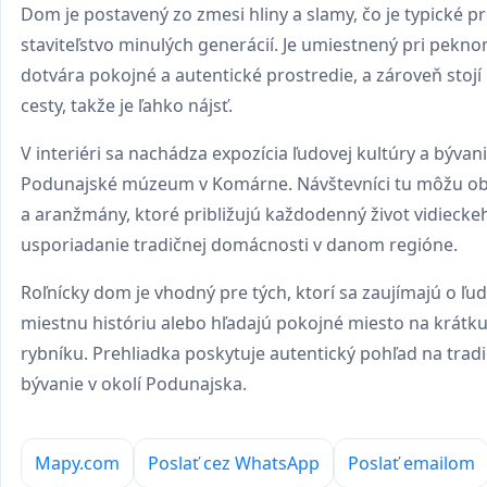
Dom je postavený zo zmesi hliny a slamy, čo je typické pr
staviteľstvo minulých generácií. Je umiestnený pri pekno
dotvára pokojné a autentické prostredie, a zároveň stojí
cesty, takže je ľahko nájsť.
V interiéri sa nachádza expozícia ľudovej kultúry a bývan
Podunajské múzeum v Komárne. Návštevníci tu môžu o
a aranžmány, ktoré približujú každodenný život vidiecke
usporiadanie tradičnej domácnosti v danom regióne.
Roľnícky dom je vhodný pre tých, ktorí sa zaujímajú o ľu
miestnu históriu alebo hľadajú pokojné miesto na krátku
rybníku. Prehliadka poskytuje autentický pohľad na tradi
bývanie v okolí Podunajska.
Mapy.com
Poslať cez WhatsApp
Poslať emailom