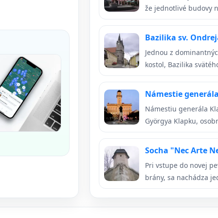
že jednotlivé budovy n
Bazilika sv. Ondr
Jednou z dominantnýc
kostol, Bazilika svätéh
Námestie generál
Námestiu generála Kl
Györgya Klapku, osobn
Socha "Nec Arte N
Pri vstupe do novej p
brány, sa nachádza jed