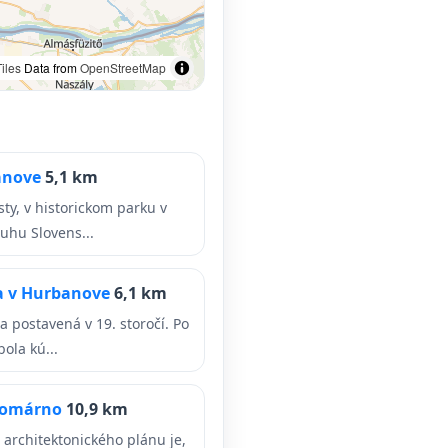
iles
Data from
OpenStreetMap
anove
5,1 km
ty, v historickom parku v
uhu Slovens...
a v Hurbanove
6,1 km
 postavená v 19. storočí. Po
ola kú...
 Komárno
10,9 km
architektonického plánu je,