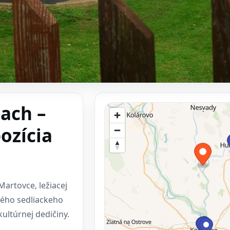
ach –
ozícia
Martovce, ležiacej
ného sedliackeho
ultúrnej dedičiny.