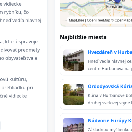
e vidiecke
m rybníku, čo
 hneď vedľa hlavnej
MapLibre
|
OpenFreeMap
© OpenMapT
Najbližšie miesta
ia, ktorú spravuje
bdivovať predmety
Hvezdáreň v Hurb
ho obyvateľstva a
Hneď vedľa hlavnej ces
centre Hurbanova na j
dovú kultúru,
Ordodyovská Kúri
 prehliadku pri
čné vidiecke
Kúria v Hurbanove bola
druhej svetovej vojne b
Nádvorie Európy
Základnou myšlienkou 