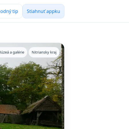
odný tip
Stiahnuť appku
úzeá a galérie
Nitriansky kraj