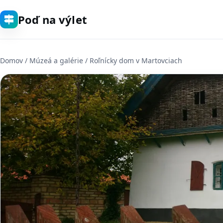
Poď na výlet
Domov
/
Múzeá a galérie
/ Roľnícky dom v Martovciach