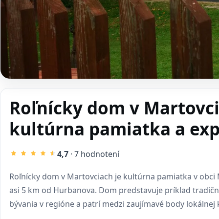
Roľnícky dom v Martovci
kultúrna pamiatka a exp
4,7
· 7 hodnotení
Roľnícky dom v Martovciach je kultúrna pamiatka v obci 
asi 5 km od Hurbanova. Dom predstavuje príklad tradič
bývania v regióne a patrí medzi zaujímavé body lokálnej k