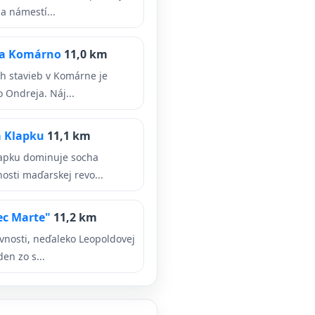
a námestí...
eja Komárno
11,0 km
h stavieb v Komárne je
o Ondreja. Náj...
a Klapku
11,1 km
apku dominuje socha
osti maďarskej revo...
ec Marte"
11,2 km
evnosti, neďaleko Leopoldovej
en zo s...