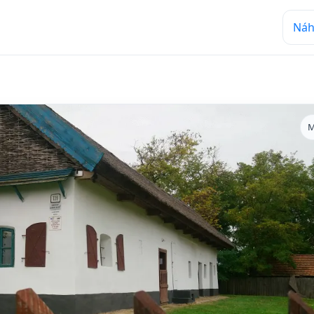
Náh
M