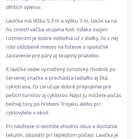
dlhších výletov.
Lavička má dĺžku 5,3 m a výšku 3 m, takže sa na
ňu zmestí väčšia skupina ľudí. Vďaka svojim
rozmerom je dobre viditeľná už z diaľky, čo z nej
robí obľúbené miesto na fotenie a spoločné
zastavenie pre páry aj skupiny priateľov.
K lavičke vedie vyznačený turistický chodník po
červenej značke a prechádza tadiaľto aj žltá
cyklotrasa, čo zaručuje dobré prepojenie pre
peších turistov aj cyklistov. Nájsť ju môžete počas
bežnej túry po hrebeni Trojaku alebo pri
cyklovýlete v okolí.
Pri návšteve si vezmite vhodnú obuv a dostatok
tekutín, obzvlášť pri teplejšom počasí. Lavička je