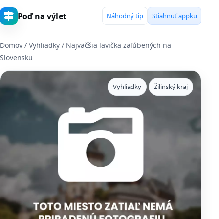
Poď na výlet
Náhodný tip
Stiahnuť appku
Domov
/
Vyhliadky
/ Najväčšia lavička zaľúbených na
Slovensku
Vyhliadky
Žilinský kraj