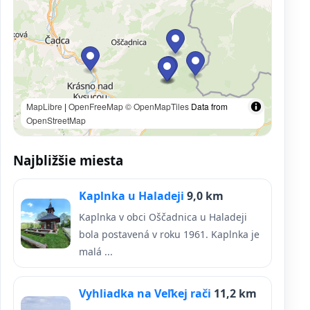
MapLibre
|
OpenFreeMap
© OpenMapTiles
Data from
OpenStreetMap
Najbližšie miesta
Kaplnka u Haladeji
9,0 km
Kaplnka v obci Oščadnica u Haladeji
bola postavená v roku 1961. Kaplnka je
malá ...
Vyhliadka na Veľkej rači
11,2 km