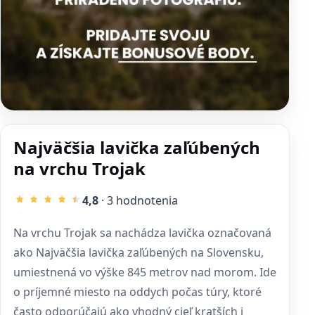
Najväčšia lavička zaľúbených
na vrchu Trojak
4,8
· 3 hodnotenia
Na vrchu Trojak sa nachádza lavička označovaná
ako Najväčšia lavička zaľúbených na Slovensku,
umiestnená vo výške 845 metrov nad morom. Ide
o príjemné miesto na oddych počas túry, ktoré
často odporúčajú ako vhodný cieľ kratších i