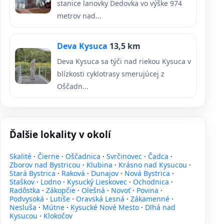
stanice lanovky Dedovka vo výške 974
metrov nad...
Deva Kysuca
13,5 km
Deva Kysuca sa týči nad riekou Kysuca v
blízkosti cyklotrasy smerujúcej z
Oščadn...
Ďalšie lokality v okolí
Skalité
·
Čierne
·
Oščadnica
·
Svrčinovec
·
Čadca
·
Zborov nad Bystricou
·
Klubina
·
Krásno nad Kysucou
·
Stará Bystrica
·
Raková
·
Dunajov
·
Nová Bystrica
·
Staškov
·
Lodno
·
Kysucký Lieskovec
·
Ochodnica
·
Radôstka
·
Zákopčie
·
Olešná
·
Novoť
·
Povina
·
Podvysoká
·
Lutiše
·
Oravská Lesná
·
Zákamenné
·
Nesluša
·
Mútne
·
Kysucké Nové Mesto
·
Dlhá nad
Kysucou
·
Klokočov