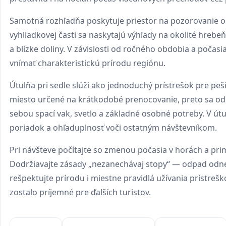
Samotná rozhľadňa poskytuje priestor na pozorovanie o
vyhliadkovej časti sa naskytajú výhľady na okolité hrebe
a blízke doliny. V závislosti od ročného obdobia a počasi
vnímať charakteristickú prírodu regiónu.
Útulňa pri sedle slúži ako jednoduchý prístrešok pre peší
miesto určené na krátkodobé prenocovanie, preto sa o
sebou spací vak, svetlo a základné osobné potreby. V útu
poriadok a ohľaduplnosť voči ostatným návštevníkom.
Pri návšteve počítajte so zmenou počasia v horách a pri
Dodržiavajte zásady „nezanechávaj stopy“ — odpad odn
rešpektujte prírodu i miestne pravidlá užívania prístrešk
zostalo príjemné pre ďalších turistov.