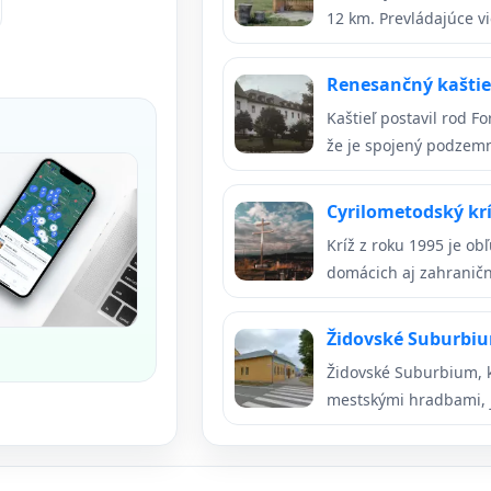
12 km. Prevládajúce vi
Renesančný kaštie
Kaštieľ postavil rod F
že je spojený podzemn
Cyrilometodský kr
Kríž z roku 1995 je o
domácich aj zahraničný
Židovské Suburbi
Židovské Suburbium, 
mestskými hradbami, j