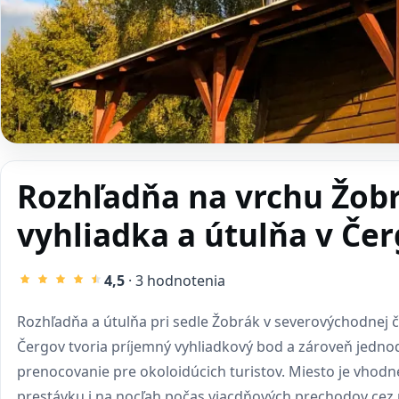
Rozhľadňa na vrchu Žob
vyhliadka a útulňa v Če
4,5
· 3 hodnotenia
Rozhľadňa a útulňa pri sedle Žobrák v severovýchodnej č
Čergov tvoria príjemný vyhliadkový bod a zároveň jedn
prenocovanie pre okoloidúcich turistov. Miesto je vhodn
prestávku i na nocľah počas viacdňových prechodov cez 