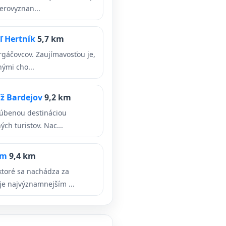
erovyznan...
ľ Hertník
5,7 km
orgáčovcov. Zaujímavosťou je,
ými cho...
íž Bardejov
9,2 km
bľúbenou destináciou
ch turistov. Nac...
um
9,4 km
ktoré sa nachádza za
e najvýznamnejším ...