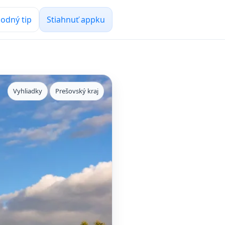
odný tip
Stiahnuť appku
Vyhliadky
Prešovský kraj