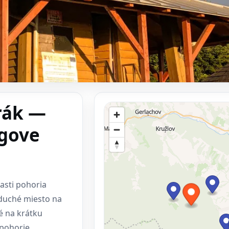
rák —
rgove
asti pohoria
oduché miesto na
é na krátku
pohorie.