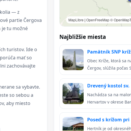
kolia — z
ňové partie Čergova
MapLibre
|
OpenFreeMap
© OpenMapT
a je tu možné
Najbližšie miesta
ch turistov. Ide o
Pamätník SNP krí
dporúča mať so
Obec Kríže, ktorá sa 
lni zachovávajte
Čergov, slúžila počas 
Drevený kostol sv. 
merane sa vybavte.
este so sebou a
Nachádza sa na malom
Hervartov v okrese Bar
ov, aby miesto
Posed s krížom pri
Hertník je od okresné