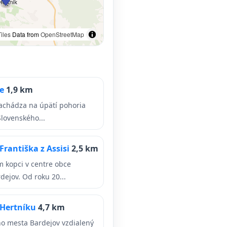
iles
Data from
OpenStreetMap
že
1,9 km
nachádza na úpätí pohoria
Slovenského...
Františka z Assisi
2,5 km
 kopci v centre obce
dejov. Od roku 20...
 Hertníku
4,7 km
ho mesta Bardejov vzdialený