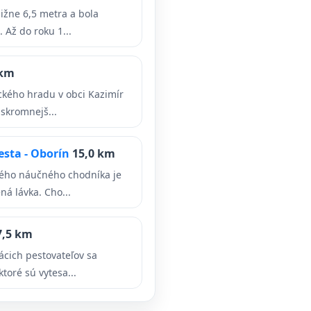
ližne 6,5 metra a bola
 Až do roku 1...
 km
ického hradu v obci Kazimír
jskromnejš...
esta - Oborín
15,0 km
vého náučného chodníka je
á lávka. Cho...
7,5 km
cich pestovateľov sa
ktoré sú vytesa...