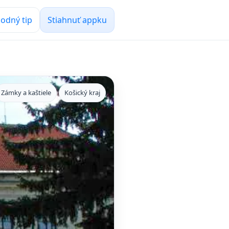
odný tip
Stiahnuť appku
Zámky a kaštiele
Košický kraj