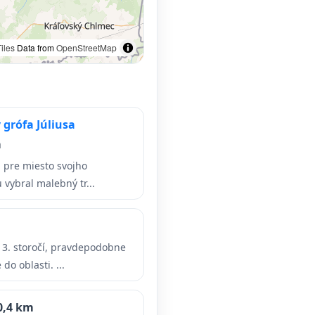
iles
Data from
OpenStreetMap
grófa Júliusa
m
i pre miesto svojho
vybral malebný tr...
13. storočí, pravdepodobne
o oblasti. ...
0,4 km