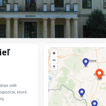
ieľ
dnes sídli
pozície, ktoré
ty.