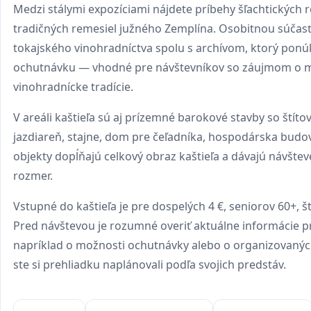
Medzi stálymi expozíciami nájdete príbehy šľachtických 
tradičných remesiel južného Zemplína. Osobitnou súčasť
tokajského vinohradníctva spolu s archívom, ktorý ponú
ochutnávku — vhodné pre návštevníkov so záujmom o 
vinohradnícke tradície.
V areáli kaštieľa sú aj prízemné barokové stavby so štít
jazdiareň, stajne, dom pre čeľadníka, hospodárska budov
objekty dopĺňajú celkový obraz kaštieľa a dávajú návštev
rozmer.
Vstupné do kaštieľa je pre dospelých 4 €, seniorov 60+, št
Pred návštevou je rozumné overiť aktuálne informácie 
napríklad o možnosti ochutnávky alebo o organizovanýc
ste si prehliadku naplánovali podľa svojich predstáv.