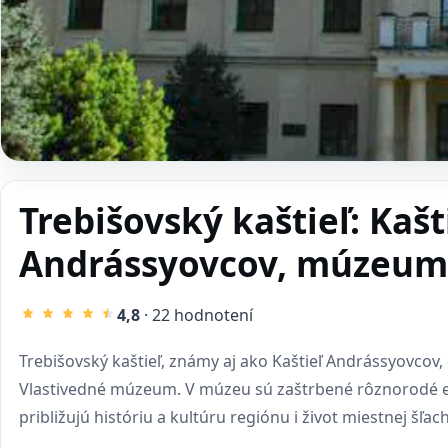
Trebišovský kaštieľ: Kašt
Andrássyovcov, múzeum
4,8
· 22 hodnotení
Trebišovský kaštieľ, známy aj ako Kaštieľ Andrássyovcov, 
Vlastivedné múzeum. V múzeu sú zaštrbené rôznorodé ex
približujú históriu a kultúru regiónu i život miestnej šľach