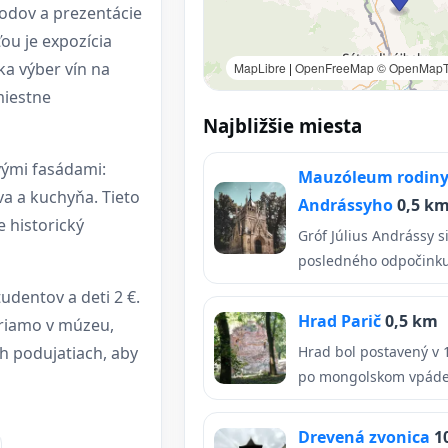
rodov a prezentácie
ou je expozícia
ka výber vín na
MapLibre
|
OpenFreeMap
© OpenMapT
miestne
Najbližšie miesta
ovými fasádami:
Mauzóleum rodiny 
a a kuchyňa. Tieto
Andrássyho
0,5 k
e historický
Gróf Július Andrássy s
posledného odpočinku 
udentov a deti 2 €.
Hrad Parič
0,5 km
priamo v múzeu,
h podujatiach, aby
Hrad bol postavený v 
po mongolskom vpáde d
Drevená zvonica
1