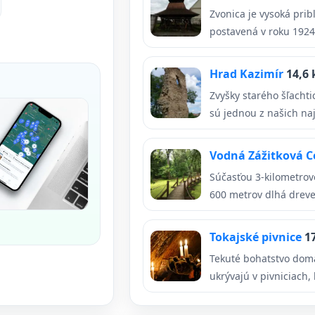
Zvonica je vysoká prib
postavená v roku 1924.
Hrad Kazimír
14,6
Zvyšky starého šľacht
sú jednou z našich na
Vodná Zážitková C
Súčasťou 3-kilometro
600 metrov dlhá dreven
Tokajské pivnice
1
Tekuté bohatstvo domá
ukrývajú v pivniciach, 