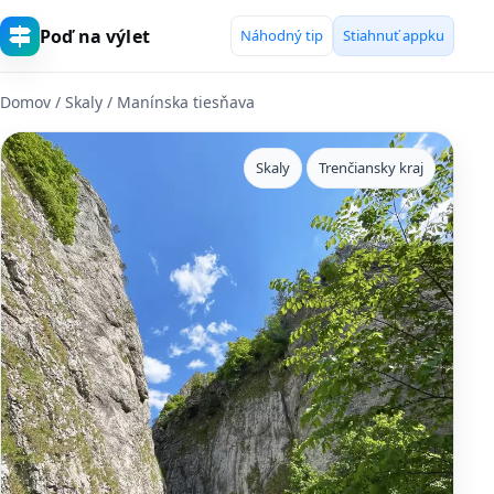
Poď na výlet
Náhodný tip
Stiahnuť appku
Domov
/
Skaly
/ Manínska tiesňava
Skaly
Trenčiansky kraj