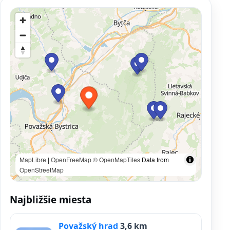
MapLibre
|
OpenFreeMap
© OpenMapTiles
Data from
OpenStreetMap
Najbližšie miesta
Považský hrad
3,6 km