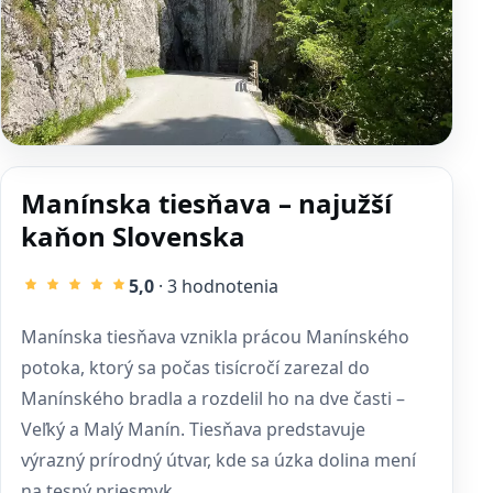
Manínska tiesňava – najužší
kaňon Slovenska
5,0
· 3 hodnotenia
Manínska tiesňava vznikla prácou Manínského
potoka, ktorý sa počas tisícročí zarezal do
Manínského bradla a rozdelil ho na dve časti –
Veľký a Malý Manín. Tiesňava predstavuje
výrazný prírodný útvar, kde sa úzka dolina mení
na tesný priesmyk.