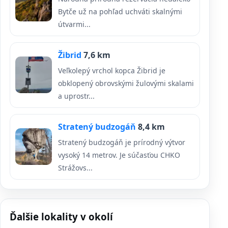
Bytče už na pohľad uchváti skalnými
útvarmi...
Žibrid
7,6 km
Veľkolepý vrchol kopca Žibrid je
obklopený obrovskými žulovými skalami
a uprostr...
Stratený budzogáň
8,4 km
Stratený budzogáň je prírodný výtvor
vysoký 14 metrov. Je súčasťou CHKO
Strážovs...
Ďalšie lokality v okolí