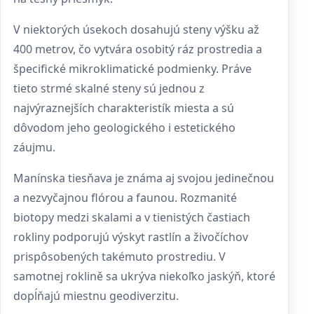
V niektorých úsekoch dosahujú steny výšku až
400 metrov, čo vytvára osobitý ráz prostredia a
špecifické mikroklimatické podmienky. Práve
tieto strmé skalné steny sú jednou z
najvýraznejších charakteristík miesta a sú
dôvodom jeho geologického i estetického
záujmu.
Manínska tiesňava je známa aj svojou jedinečnou
a nezvyčajnou flórou a faunou. Rozmanité
biotopy medzi skalami a v tienistých častiach
rokliny podporujú výskyt rastlín a živočíchov
prispôsobených takémuto prostrediu. V
samotnej roklině sa ukrýva niekoľko jaskýň, ktoré
dopĺňajú miestnu geodiverzitu.