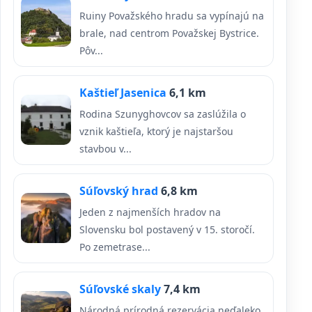
Ruiny Považského hradu sa vypínajú na
brale, nad centrom Považskej Bystrice.
Pôv...
Kaštieľ Jasenica
6,1 km
Rodina Szunyghovcov sa zaslúžila o
vznik kaštieľa, ktorý je najstaršou
stavbou v...
Súľovský hrad
6,8 km
Jeden z najmenších hradov na
Slovensku bol postavený v 15. storočí.
Po zemetrase...
Súľovské skaly
7,4 km
Národná prírodná rezervácia neďaleko