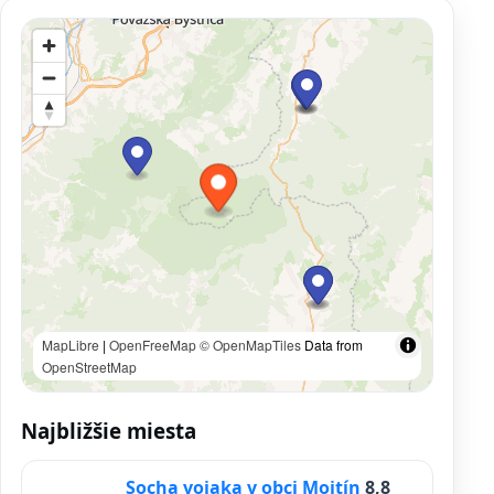
MapLibre
|
OpenFreeMap
© OpenMapTiles
Data from
OpenStreetMap
Najbližšie miesta
Socha vojaka v obci Mojtín
8,8