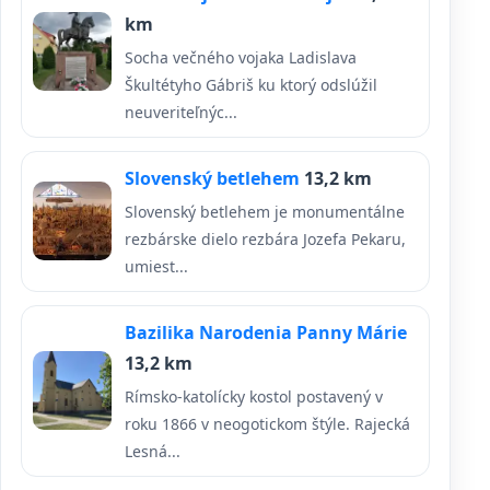
km
Socha večného vojaka Ladislava
Škultétyho Gábriš ku ktorý odslúžil
neuveriteľnýc...
Slovenský betlehem
13,2 km
Slovenský betlehem je monumentálne
rezbárske dielo rezbára Jozefa Pekaru,
umiest...
Bazilika Narodenia Panny Márie
13,2 km
Rímsko-katolícky kostol postavený v
roku 1866 v neogotickom štýle. Rajecká
Lesná...