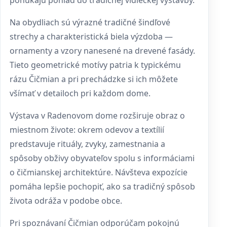
ponúkajú pohľad do tradičnej vidieckej výstavby.
Na obydliach sú výrazné tradičné šindľové
strechy a charakteristická biela výzdoba —
ornamenty a vzory nanesené na drevené fasády.
Tieto geometrické motívy patria k typickému
rázu Čičmian a pri prechádzke si ich môžete
všímať v detailoch pri každom dome.
Výstava v Radenovom dome rozširuje obraz o
miestnom živote: okrem odevov a textílií
predstavuje rituály, zvyky, zamestnania a
spôsoby obživy obyvateľov spolu s informáciami
o čičmianskej architektúre. Návšteva expozície
pomáha lepšie pochopiť, ako sa tradičný spôsob
života odráža v podobe obce.
Pri spoznávaní Čičmian odporúčam pokojnú