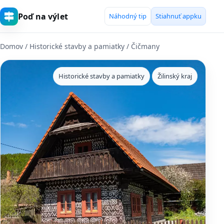
Poď na výlet
Náhodný tip
Stiahnuť appku
Domov
/
Historické stavby a pamiatky
/ Čičmany
Historické stavby a pamiatky
Žilinský kraj